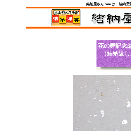
結納屋さん.com は、結納
花の舞記念
（結納返し