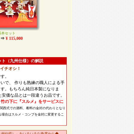
基本セット
⇒
¥ 115,000
ット（九州仕様）の解説
イチオシ！
です。
いで、 作りも熟練の職人による手
ます。もちろん純日本製になりま
た安価な品とは一段違うお品です。
、竹の下に『スルメ』をサービスに
関西式での酒料、肴料の金封の代わりとなり
る場合はスルメ・コンブを金封に変更するこ
九州仕様）」をいろいろな角度から◆