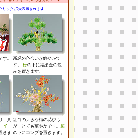
クリック 拡大表示されます
です。
新緑の色合いが鮮やかで
す。
松
の下に結納金の包
みを置きます。
り、見
紅白の大きな梅の花びら
。
竹
が、とても華やかです。
梅
置きま
の下にコンブを置きます。