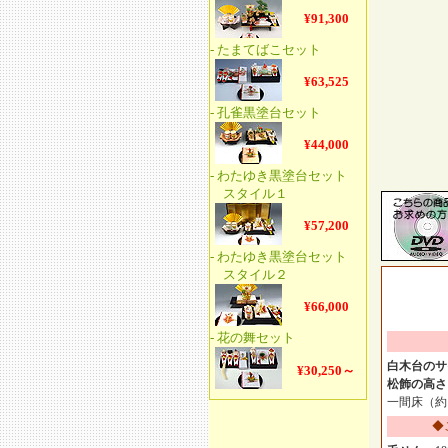
白木台のサ
松飾の高さ
一間床（約
◆