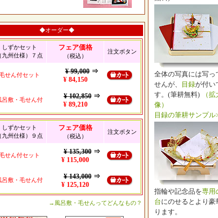
◆オーダー◆
しずかセット
フェア価格
注文ボタン
（九州仕様）７点
（税込）
¥ 99,000
⇒
全体の写真には写っ
毛せん付セット
¥ 84,150
せんが、
目録
が付い
す。(筆耕無料)
（拡
¥ 102,850
⇒
風呂敷・毛せん付
¥ 89,210
像）
目録の筆耕サンプル>
しずかセット
フェア価格
注文ボタン
（九州仕様）９点
（税込）
¥ 135,300
⇒
毛せん付セット
¥ 115,000
¥ 143,000
⇒
風呂敷・毛せん付
¥ 125,120
指輪や記念品を
専用
台
にのせるとより豪
→風呂敷・毛せんってどんなもの？
ります。