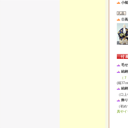
小
⑧
高
毛せ
結納
（７・
(縦37c
結納
（口上
飾り
（初め
真やイ