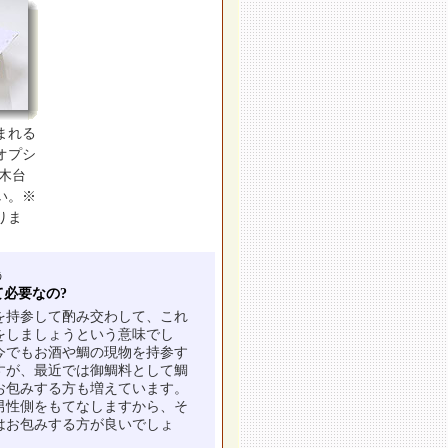
まれる
オプシ
白木台
い。※
りま
う
て必要なの?
を持参して酌み交わして、これ
をしましょうという意味でし
今でもお酒や鯛の現物を持参す
すが、最近では御鯛料として鯛
お包みする方も増えています。
男性側をもてなしますから、そ
はお包みする方が良いでしょ