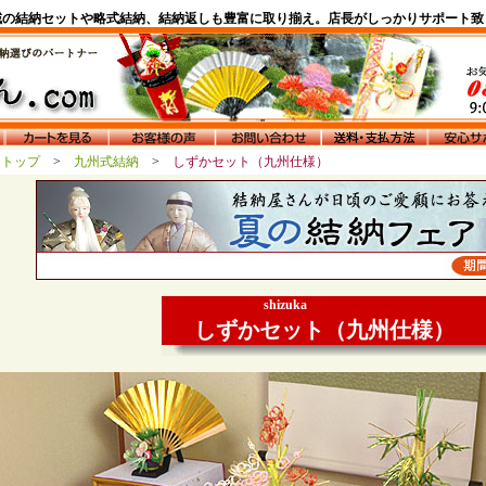
域の結納セットや略式結納、結納返しも豊富に取り揃え。店長がしっかりサポート致
んトップ
>
九州式結納
>
しずかセット（九州仕様）
shizuka
しずかセット（九州仕様）