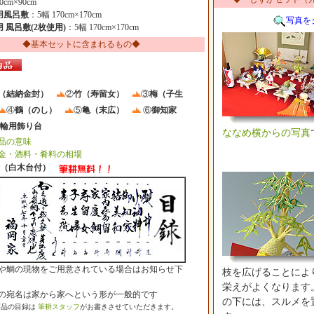
0cm×90cm
用風呂敷
：5幅 170cm×170cm
写真を
 風呂敷(2枚使用)
：5幅 170cm×170cm
◆基本セットに含まれるもの◆
（結納金封）
②
竹（寿留女）
③
梅（子生
④
鶴（のし）
⑤
亀（末広）
⑥
御知家
輪用飾り台
ななめ横からの写真
品の意味
金・酒料・肴料の相場
録（白木台付）
や鯛の現物をご用意されている場合はお知らせ下
枝を広げることによ
栄えがよくなります
の宛名は家から家へという形が一般的です
の下には、スルメを
商品の目録は
筆耕スタッフ
がお書きさせていただきます。