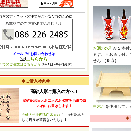
急ぎの方・ネットの注文がご不安な方のために
お酒の水引
が２本付
メールでのお問い合わせは
ます。※お酒は付い
こちらから
せん
（９点）
AXでのご注文はこちらから
(FAXは24時間受付)
◆ご購入特典◆
高砂人形ご購入の方へ！
婚約記念日とお二人のお名前を毛筆で白
木台にお書きします！
白木台
を使用してい
高砂人形を飾る白木扇台
に、婚約記念と
◆
して店長が筆書きいたします。