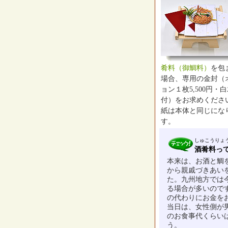
肴料（御鯛料）
を包
場合、専用の金封（
ョン１枚5,500円・
付）をお求めくださ
紙は本体と同じにな
す。
しゅこうりょ
酒肴料っ
本来は、お酒と鯛
から親戚づきあい
た。九州地方では
る場合が多いので
の代わりにお金を
当日は、女性側が
のお食事代くらい
う。