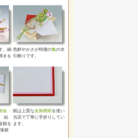
す。細
色鮮やかさが特徴の
亀
の水
輝きを
引飾りです。
納金・
紙は上質な
金振檀紙
を使い
。 結
当店で丁寧に手折りしてい
金額を
ます。
(筆耕