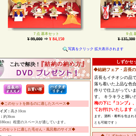
７点 基本セット
９点 
¥ 99,000
⇒
¥ 84,150
¥ 135,300
写真をクリック 拡大表示されます
しずかセ
◆結納フェア・店長の
店長もイチオシの品
落ち着いた上品な色合
作りで仕上がってい
す。 キラキラと輝い
梅の下に『コンブ』
◆このセットを飾るのに適したスペース◆
てお付けいたします
（
イズ：
高さ10cm
ます。酒料・肴料を包まれ
：
約36cm
180cm）程度のスペースが適しています。
とも可能です ）
このセットに適した毛せん・風呂敷のサイズ◆
◆「しずかセット（