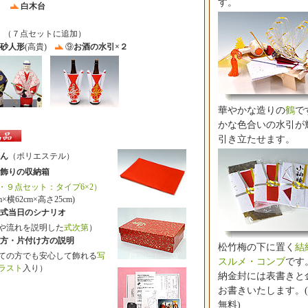
す。
槌
白木台
（７点セットに追加）
砂人形
(高貴)
⑨
お酒の水引×２
華やかな造りの
鶴
で
かな色合いの水引が
引き立たせます。
ん
（ポリエステル）
飾りの収納箱
９点セット：タイプ6×2）
m×横62cm×高さ25cm)
式当日のシナリオ
や流れを説明した
式次第
）
方・片付け方の説明
松竹梅の下に置く
結
ての方でも安心して飾れる
写
スルメ・コンブ
です
ラスト
入り）
納金封には表書きと
お書きいたします。
無料)