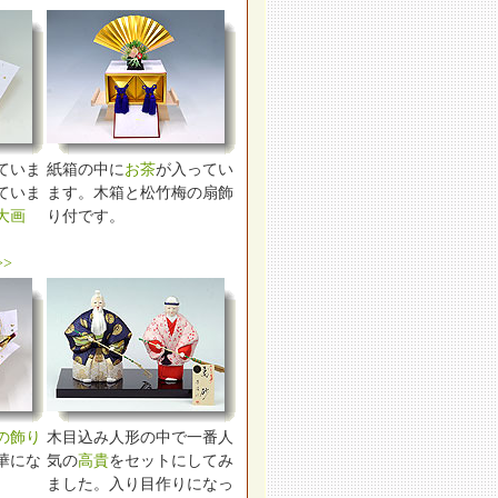
ていま
紙箱の中に
お茶
が入ってい
ていま
ます。木箱と松竹梅の扇飾
大画
り付です。
>
の飾り
木目込み人形の中で一番人
華にな
気の
高貴
をセットにしてみ
ました。入り目作りになっ