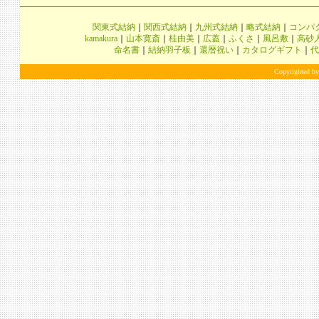
関東式結納
｜
関西式結納
｜
九州式結納
｜
略式結納
｜
コンパ
kamakura
｜
山本寛斎
｜
桂由美
｜
広蓋
｜
ふくさ
｜
風呂敷
｜
高砂
命名書
｜
結納羽子板
｜
還暦祝い
｜
カタログギフト
｜
代
Copyrighted by 