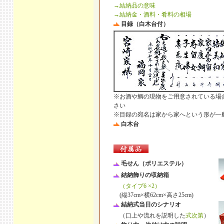
→結納品の意味
→結納金・酒料・肴料の相場
目録（白木台付）
※お酒や鯛の現物をご用意されている場
さい
※目録の宛名は家から家へという形が一
白木台
毛せん（ポリエステル）
結納飾りの収納箱
（タイプ6 ×2）
(縦37cm×横62cm×高さ25cm)
結納式当日のシナリオ
（口上や流れを説明した
式次第
）