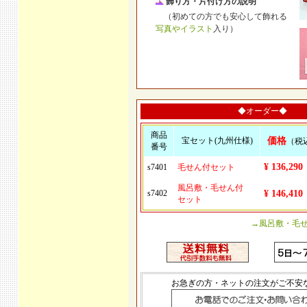
飾り方・片付け方の説明
（初めての方でも安心して飾れる
写真やイラスト
入り）
◆オーダー◆
商品
宝セット(九州仕様)
価格
（税
番号
¥ 136,290
s7401
毛せん付セット
風呂敷・毛せん付
s7402
¥ 146,410
セット
→風呂敷・毛
お急ぎの方・ネットの注文がご不安