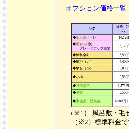
オプション価格一覧
価格 （
品名
み）
◆
風呂敷
<※1>
10,12
◆
毛せん
(赤)
5,170
グレードアップ差額
◆鯛料金封
5,500
◆鯛台（大）
4,400
◆鯛台（小）
3,850
◆小槌
2,530
◆
祝儀扇子
1,573
◆
受書
5,500
◆
家族書・親族書
6,600円
（※1） 風呂敷
（※2）標準料金