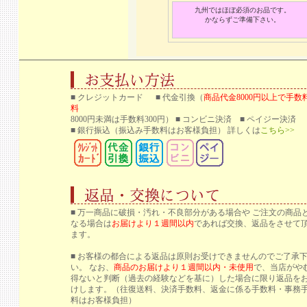
九州ではほぼ必須のお品です。
かならずご準備下さい。
■ クレジットカード ■ 代金引換（
商品代金8000円以上で手数
料
8000円未満は手数料300円） ■ コンビニ決済 ■ ペイジー決済
■ 銀行振込
（振込み手数料はお客様負担） 詳しくは
こちら>>
■ 万一商品に破損・汚れ・不良部分がある場合や ご注文の商品
なる場合は
お届けより１週間以内
であれば交換、返品をさせて
ます。
■ お客様の都合による返品は原則お受けできませんのでご了承
い。 なお、
商品のお届けより１週間以内・未使用
で、当店がや
得ないと判断（過去の経験などを基に）した場合に限り返品を
けします。（往復送料、決済手数料、返金に係る手数料・事務
料はお客様負担）