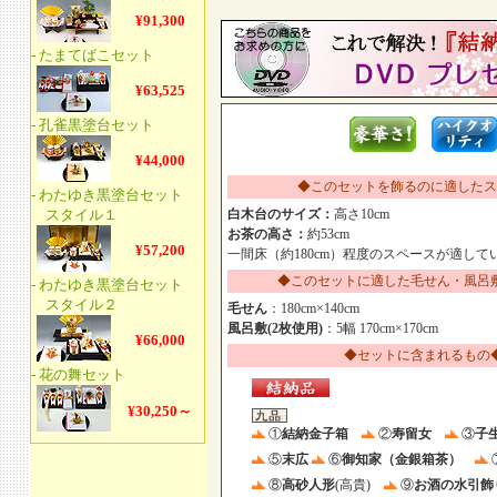
◆このセットを飾るのに適したス
白木台のサイズ：
高さ10cm
お茶の高さ：
約53cm
一間床（約180cm）程度のスペースが適して
◆このセットに適した毛せん・風呂
毛せん
：180cm×140cm
風呂敷(2枚使用)
：5幅 170cm×170cm
◆セットに含まれるもの
①
結納金子箱
②
寿留女
③
子
⑤
末広
⑥
御知家（金銀箱茶）
⑧
高砂人形
(高貴)
⑨
お酒の水引飾