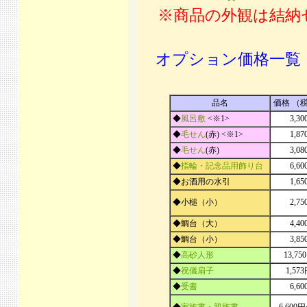
※商品の外観は結納
オプション価格一覧
品名
価格 （
◆
風呂敷
<※1>
3,3
◆
毛せん
(赤) <※1>
1,8
◆
毛せん
(赤)
3,0
◆
指輪・記念品用飾り台
6,6
◆お酒用の水引
1,6
◆小槌（小）
2,7
◆鯛台（大）
4,4
◆鯛台（小）
3,8
◆
高砂人形
13,7
◆
祝儀扇子
1,57
◆
受書
6,6