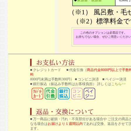
◆
家族書・親族書
6,600
（※1） 風呂敷
（※2）標準料金
この色のオプションは必需品です。
お持ちでない場合、ぜひご用意いくださ
■ クレジットカード ■ 代金引換（
商品代金8000円以上で手数
料
8000円未満は手数料300円） ■ コンビニ決済 ■ ペイジー決済
■ 銀行振込
（振込み手数料はお客様負担） 詳しくは
こちら>>
■ 万一商品に破損・汚れ・不良部分がある場合や ご注文の商品
なる場合は
お届けより１週間以内
であれば交換、返品をさせて
ます。