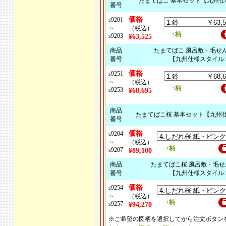
たまてばこ 基本セット【九州
番号
価格
s9201
～
（税込）
↑柄
s9203
¥63,525
商品
たまてばこ 風呂敷・毛せ
番号
【九州仕様スタイル
価格
s9251
～
（税込）
↑柄
s9253
¥68,695
商品
たまてばこ桜 基本セット【九州
番号
価格
s9204
～
（税込）
↑柄
s9207
¥89,100
商品
たまてばこ桜 風呂敷・毛せ
番号
【九州仕様スタイル
価格
s9254
～
（税込）
↑柄
s9257
¥94,270
※ご希望の図柄を選択してから注文ボタン