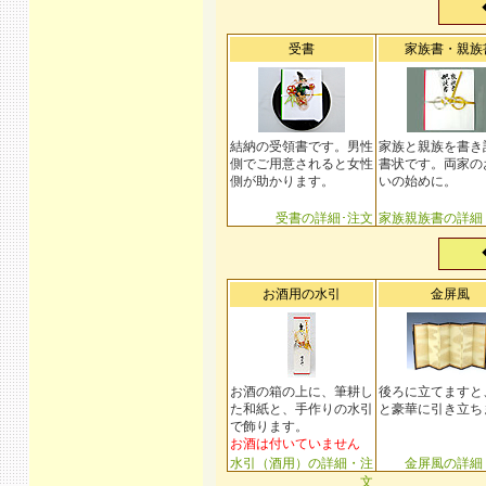
受書
家族書・親族
結納の受領書です。男性
家族と親族を書き
側でご用意されると女性
書状です。両家の
側が助かります。
いの始めに。
受書の詳細･注文
家族親族書の詳細
お酒用の水引
金屏風
お酒の箱の上に、筆耕し
後ろに立てますと
た和紙と、手作りの水引
と豪華に引き立ち
で飾ります。
お酒は付いていません
水引（酒用）の詳細・注
金屏風の詳細
文