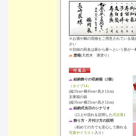
※お酒や鯛の現物をご用意されている場
さい
※目録の宛名は家から家へという形が一
塗箱
(天然木 漆塗り）
結納飾りの収納箱（2個）
（タイプ14）
(縦33cm×横45cm×高さ12cm)
文庫箱の箱
(縦35cm×横25cm×高さ12cm)
結納式当日のシナリオ
（口上や流れを説明した
式次第
）
飾り方・片付け方の説明
（初めての方でも安心して飾れる
写真やイラスト
入り）