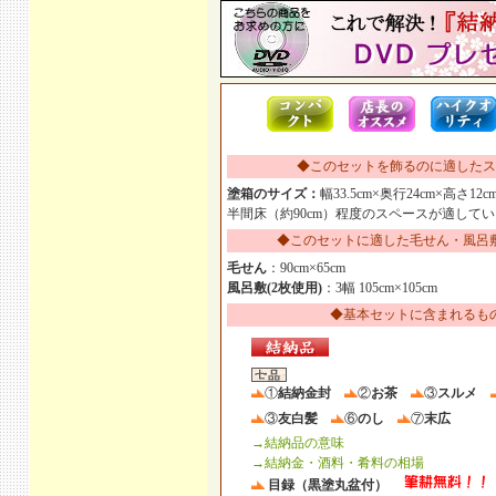
◆このセットを飾るのに適したス
塗箱のサイズ：
幅33.5cm×奥行24cm×高さ12c
半間床（約90cm）程度のスペースが適して
◆このセットに適した毛せん・風呂
毛せん
：90cm×65cm
風呂敷(2枚使用)
：3幅 105cm×105cm
◆基本セットに含まれるも
①
結納金封
②
お茶
③
スルメ
③
友白髪
⑥
のし
⑦
末広
→結納品の意味
→結納金・酒料・肴料の相場
目録（黒塗丸盆付）