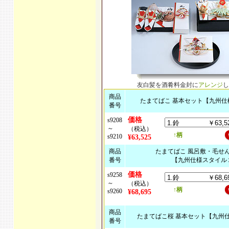
友白髪を酒肴料金封に
アレンジ
し
商品
たまてばこ 基本セット【九州仕
番号
価格
s9208
～
（税込）
↑柄
s9210
¥63,525
商品
たまてばこ 風呂敷・毛せ
番号
【九州仕様スタイル
価格
s9258
～
（税込）
↑柄
s9260
¥68,695
商品
たまてばこ桜 基本セット【九州
番号