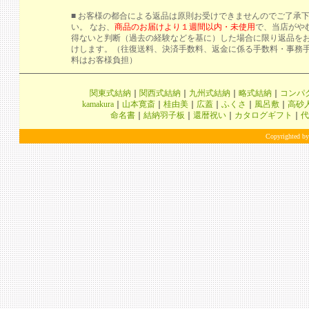
■ お客様の都合による返品は原則お受けできませんのでご了承
い。 なお、
商品のお届けより１週間以内・未使用
で、当店がや
得ないと判断（過去の経験などを基に）した場合に限り返品を
けします。（往復送料、決済手数料、返金に係る手数料・事務
料はお客様負担）
関東式結納
｜
関西式結納
｜
九州式結納
｜
略式結納
｜
コンパ
kamakura
｜
山本寛斎
｜
桂由美
｜
広蓋
｜
ふくさ
｜
風呂敷
｜
高砂
命名書
｜
結納羽子板
｜
還暦祝い
｜
カタログギフト
｜
代
Copyrighted by 