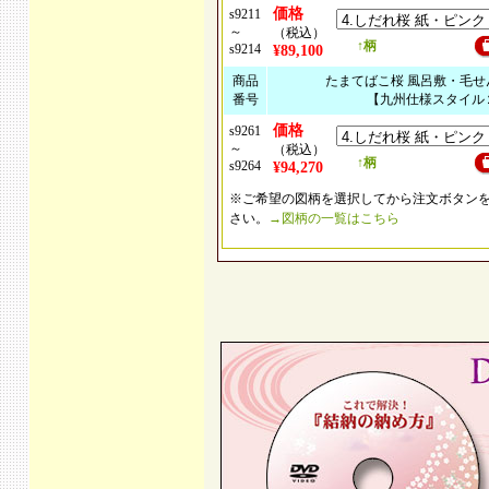
価格
s9211
～
（税込）
↑柄
s9214
¥89,100
商品
たまてばこ桜 風呂敷・毛せ
番号
【九州仕様スタイル
価格
s9261
～
（税込）
↑柄
s9264
¥94,270
※ご希望の図柄を選択してから注文ボタン
さい。
→図柄の一覧はこちら