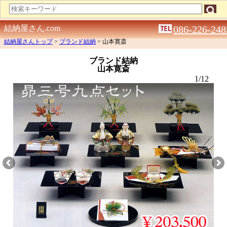
結納屋さん.com
086-226-248
結納屋さんトップ
>
ブランド結納
> 山本寛斎
ブランド結納
山本寛斎
1/12