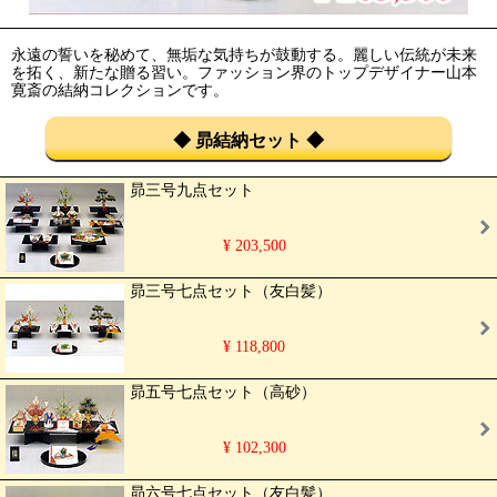
永遠の誓いを秘めて、無垢な気持ちが鼓動する。麗しい伝統が未来
を拓く、新たな贈る習い。ファッション界のトップデザイナー山本
寛斎の結納コレクションです。
◆ 昴結納セット ◆
昴三号九点セット
¥ 203,500
昴三号七点セット（友白髪）
¥ 118,800
昴五号七点セット（高砂）
¥ 102,300
昴六号七点セット（友白髪）