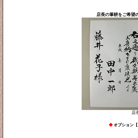
店長の筆耕をご希望の
店
◆
オプション【