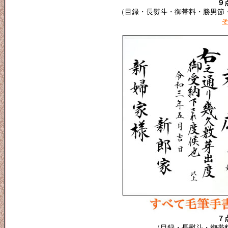
９
（目録・長熨斗・御帯料・勝男節
そ
７
（目録・長熨斗・御帯