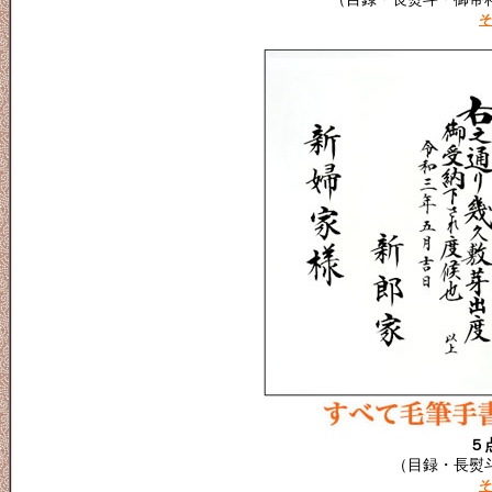
そ
５
（目録・長熨
そ