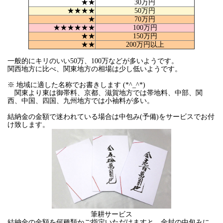
★★
30万円
★★★★
50万円
★
70万円
★★★★★★
100万円
★★
150万円
★★
200万円以上
一般的にキリのいい50万、100万などが多いようです。
関西地方に比べ、関東地方の相場は少し低いようです。
※ 地域に適した名称でお書きします (*^_^*)
関東より東は御帯料、京都、滋賀地方では帯地料、中部、関
西、中国、四国、九州地方では小袖料が多い。
結納金の金額で迷われている場合は中包み(予備)をサービスでお付
け致します。
筆耕サービス
結納金の金額を何種類かご指定いただけますと、金封の中包みに