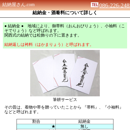
結納屋さん.com
086-226-248
結納金・酒肴料について詳しく
● 結納金 ● 地域により、御帯料（おんおびりょう）、小袖料（こ
そでりょう）など呼ばれます。
関西式の結納では松飾りの下に置きます。
結納返しは袴料（はかまりょう）と呼ばれます。
筆耕サービス
その昔は、着物や帯を贈っていたことから 『帯料』、『小袖料』
などと呼ばれます。
割合
結納金
★
無し