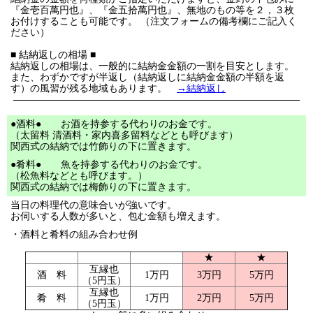
『金壱百萬円也』、『金五拾萬円也』、無地のもの等を２，３枚
お付けすることも可能です。 （注文フォームの備考欄にご記入く
ださい）
■ 結納返しの相場 ■
結納返しの相場は、一般的に結納金金額の一割を目安とします。
また、わずかですが半返し（結納返しに結納金金額の半額を返
す）の風習が残る地域もあります。
→結納返し
●酒料● お酒を持参する代わりのお金です。
（太留料 清酒料・家内喜多留料などとも呼びます）
関西式の結納では竹飾りの下に置きます。
●肴料● 魚を持参する代わりのお金です。
（松魚料などとも呼びます。）
関西式の結納では梅飾りの下に置きます。
当日の料理代の意味合いが強いです。
お伺いする人数が多いと、包む金額も増えます。
・酒料と肴料の組み合わせ例
★
★
互縁也
酒 料
1万円
3万円
5万円
（5円玉）
互縁也
肴 料
1万円
2万円
5万円
（5円玉）