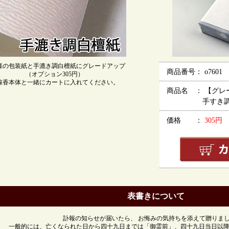
様の包装紙と手漉き調白檀紙にグレードアップ
商品番号： o7601
（オプション305円）
線香本体と一緒にカートに入れてください。
商品名 ： 【グレ
手すき調檀紙
価格 ：
305円
表書きについて
訃報の知らせが届いたら、 お悔みの気持ちを添えて贈りま
一般的には、亡くなられた日から四十九日までは「御霊前」、四十九日当日以