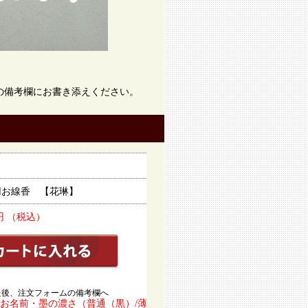
！
の備考欄にお書き添えください。
用お線香 【花琳】
0円 （税込）
た後、注文フォームの備考欄へ
お名前・墨の濃さ（普通（黒）/薄