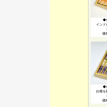
◆
インド
価
◆
白檀を
価