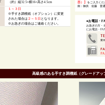
ズ
（約）縦32.5×横16×高さ4.5cm
墨）】
をご入力くだ
例：御供 佐藤 普
１～３日
※手すき調檀紙（オプション）に変更
された場合は
２～５日
となります。
●お電話・F
※お急ぎの場合はご連絡ください。
お急ぎの方・
にお電話・F
F
高級感のある手すき調檀紙（グレードアッ