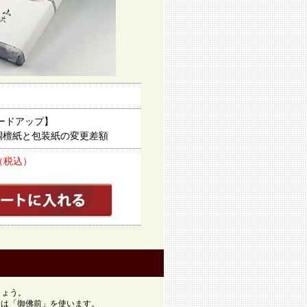
ードアップ】
と包装紙の変更差額
 （税込）
しょう。
降は「御佛前」を使います。