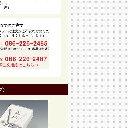
さい。
通（黒）
AXでのご注文
ネットの注文がご不安な方のため
AXでのご注文も承っております。
AX注文用紙はこちら>>
プ）