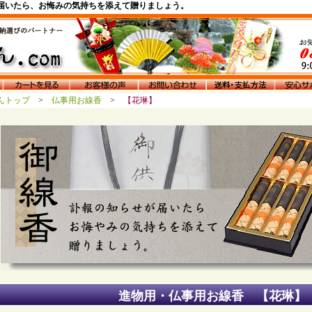
届いたら、お悔みの気持ちを添えて贈りましょう。
さんトップ
>
仏事用お線香
>
【花琳】
進物用・仏事用お線香 【花琳】