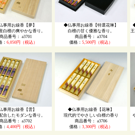
仏事用お線香【夢】
◆仏事用お線香【特選花琳】
産白檀の爽やかな香り。
白檀の甘く優雅な香り。
王
商品番号： a3701
商品番号： a3704
格：
6,050円（税込）
価格：
5,500円（税込）
仏事用お線香【雲】
◆仏事用お線香【花琳】
配合したモダンな香り。
現代的でやさしい白檀の香り
商品番号： a3702
商品番号： a3706
格：
4,400円（税込）
価格：
3,300円（税込）