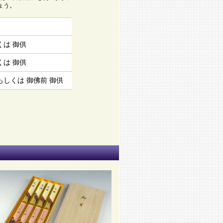
ょう。
は 御供
は 御供
しくは 御佛前 御供