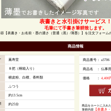
表書きと水引掛けサービス
毛筆にて手書き筆耕致します。
内容【表書き・お名前・墨の濃さ（普通（黒）/薄墨）】を注文フォーム
商品情報
ー
薫寿堂
商品番号： a3706
８把（桐箱入り）
商品名 ： 仏事
椨皮粉、白檀、香料類
価格 ：
4,40
ふつう
約13.5cm
間
約25分
商品をカートに入れ
【表書き・
筆耕内容