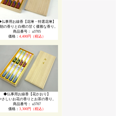
◆仏事用お線香【花琳・特選花琳】
朝の香りと白檀の甘く優雅な香り。
商品番号： a3705
価格：
4,400円（税込）
◆仏事用お線香【花かおり】
やさしいお花の香りとお茶の香り。
商品番号： a3707
価格：
3,300円（税込）