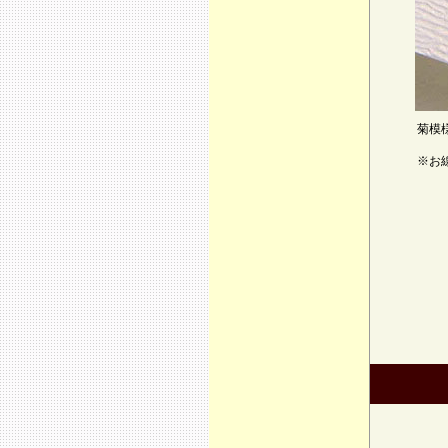
菊模
※お