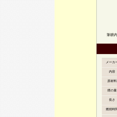
筆耕
メーカ
内容
原材料
煙の量
長さ
燃焼時