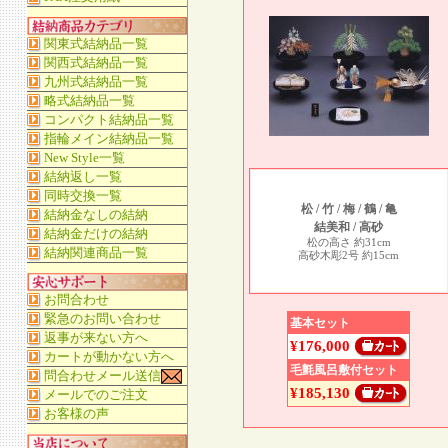
松 / 竹 / 梅 / 鶴 / 亀
結美和 / 高砂
松の高さ 約31cm
高砂木彫2号 約15cm
基本セット
¥176,000
毛氈風呂敷付セット
¥185,130