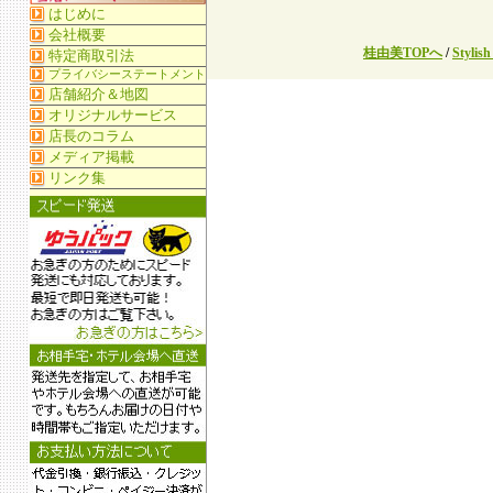
桂由美TOPへ
/
Stylis