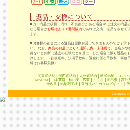
■ 万一商品に破損・汚れ・不良部分がある場合や ご注文の商品
なる場合は
お届けより１週間以内
であれば交換、返品をさせて
ます。
■ お客様の都合による返品は原則お受けできませんのでご了承
い。 なお、
商品のお届けより１週間以内・未使用
で、当店がや
得ないと判断（過去の経験などを基に）した場合に限り返品を
けします。（往復送料、決済手数料、返金に係る手数料・事務
料はお客様負担）
関東式結納
｜
関西式結納
｜
九州式結納
｜
略式結納
｜
コンパ
kamakura
｜
山本寛斎
｜
桂由美
｜
広蓋
｜
ふくさ
｜
風呂敷
｜
高砂
命名書
｜
結納羽子板
｜
還暦祝い
｜
カタログギフト
｜
代
Copyrighted by 