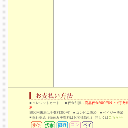
■ クレジットカード ■ 代金引換（
商品代金8000円以上で手数
料
8000円未満は手数料300円） ■ コンビニ決済 ■ ペイジー決済
■ 銀行振込
（振込み手数料はお客様負担） 詳しくは
こちら>>