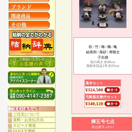
松 / 竹 / 梅 / 鶴 / 亀
結美和 / 高砂 / 寿留女
子生婦
松の高さ 約48cm
高砂木目込2号 約20cm
基本セット
¥324,500
毛氈風呂敷付セット
¥340,120
輝五号七点
商品番号 z4301