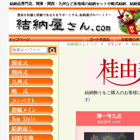
結納品専門店。関東・関西・九州など各地域の結納セットや略式結納、結納
結納屋さんトップ
>
ブランド
>
桂由
結納飾りをご購入のお客様
す]
輝一号九点
商品番号 z4101