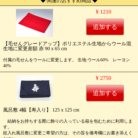
◆ 関連のおすすめ商品 ◆
¥ 1210
【毛せんグレードアップ】ポリエステル生地からウール混
生地に変更差額 赤 90 x 65 cm
付属の毛せんをウールに変更します。 生地:ウール60% レーヨン
40%
¥ 2750
風呂敷 4幅【寿入り】 125 x 125 cm
結納をお持ちする際に飾りの入っている箱を包むために利用しま
す。
紋入れ風呂敷に変更ご希望の方は、その旨を備考欄にお書き添えく