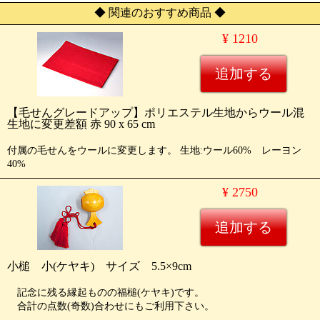
◆ 関連のおすすめ商品 ◆
¥ 1210
【毛せんグレードアップ】ポリエステル生地からウール混
生地に変更差額 赤 90 x 65 cm
付属の毛せんをウールに変更します。 生地:ウール60% レーヨン
40%
¥ 2750
小槌 小(ケヤキ) サイズ 5.5×9cm
記念に残る縁起ものの福槌(ケヤキ)です。
合計の点数(奇数)合わせにもご利用下さい。