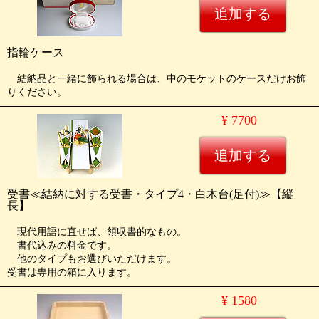
指輪ケース
結納品と一緒に飾られる場合は、中のモケットのケースだけお飾
りください。
¥ 7700
受書≪結納に対する受書・タイプ4・白木台(足付)≫【縦
長】
現代用語に直せば、領収書的なもの。
書代込みの料金です。
他のタイプもお選びいただけます。
受書は専用の箱に入ります。
¥ 1580