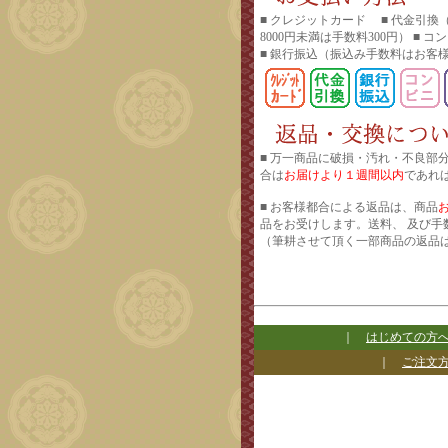
■ クレジットカード ■ 代金引換
8000円未満は手数料300円） ■ 
■ 銀行振込
（振込み手数料はお客
■ 万一商品に破損・汚れ・不良部
合は
お届けより１週間以内
であれ
■ お客様都合による返品は、商品
品をお受けします。送料、 及び手
（筆耕させて頂く一部商品の返品
｜
はじめての方
｜
ご注文