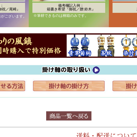
：
備考欄記入例：
御祝／尾崎』
箱書き希望『御祝／贈 鈴木』
※筆耕できるのは桐箱のみです。
合がございます。