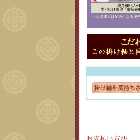
備考欄記入例
水引掛け希望『御新築
※水引飾りは変更になる場