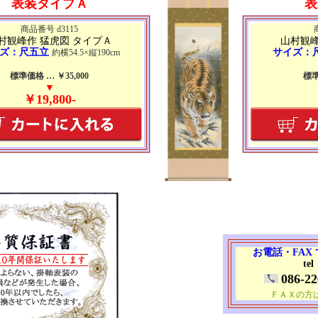
表装タイプＡ
表
商品番号 d3115
村観峰作 猛虎図 タイプＡ
山村観峰
ズ：尺五立
サイズ：
約横54.5×縦190cm
標準価格 … ￥35,000
標準
▼
￥19,800-
お電話・FAX
tel
086-22
ＦＡＸの方