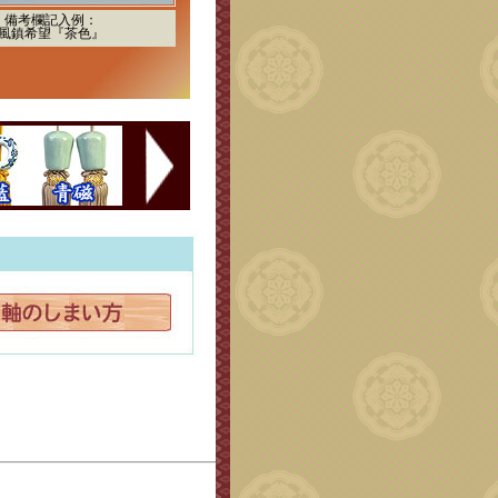
備考欄記入例：
風鎮希望『茶色』