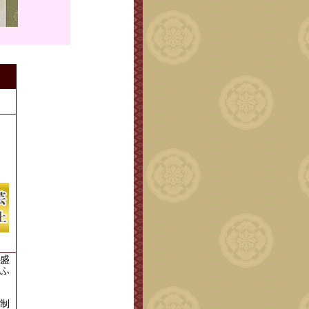
。
盛
ふ
制