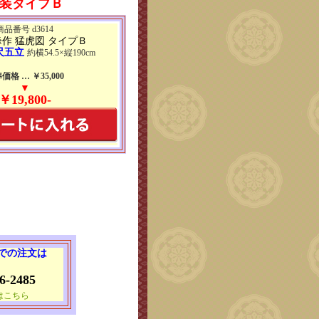
装タイプＢ
商品番号 d3614
作 猛虎図 タイプＢ
尺五立
約横54.5×縦190cm
価格 … ￥35,000
▼
￥19,800-
 での注文は
6-2485
はこちら