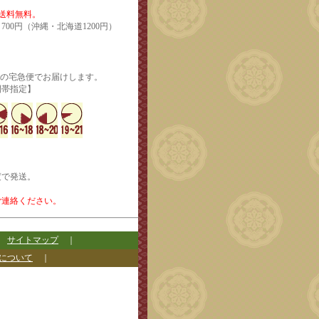
で送料無料。
700円（沖縄・北海道1200円）
輸の宅急便でお届けします。
定】
度で発送。
ご連絡ください。
｜
サイトマップ
｜
について
｜