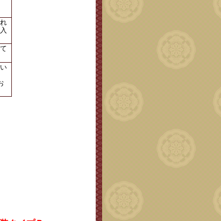
れ
入
て
い
お