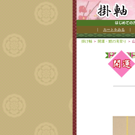
｜
カートをみる
掛け軸
＞
開運・鯉の滝登り
＞