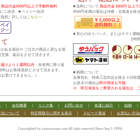
（
商品代金8000円以上で手数料無料
■ 送料について
商品代金 8000円 以上
コンビニ決済 ■ ペイジー決済
8000円未満の場合は沖縄・北海道を除き
様負担）詳しくは
こちら>>
■ 安心のゆうパック、またはヤマト運
【時間帯指
分がある場合や ご注文の商品と異なる場
ば交換、返品をさせて頂きます。
お届けより１週間以内
・未使用に限り返
数料はお客様負担とさせて頂きます。
■ 納期について
はお受けできません。）
在庫切れ、特殊工芸作品を除き３日程
お急ぎの場合は
即日発送も可能
。
※ 即日発送をご希望される場合は、
へ
｜
会社概要
｜
リンク集
｜
お問い合せ
｜
友達に紹介
｜
結納
方法について
｜
特定商取引に関する表示
｜
スピード発送
｜
お支払い方法
Copyrighted by yuinouyasan.com All right reserved.(Since Sep.5 1999)