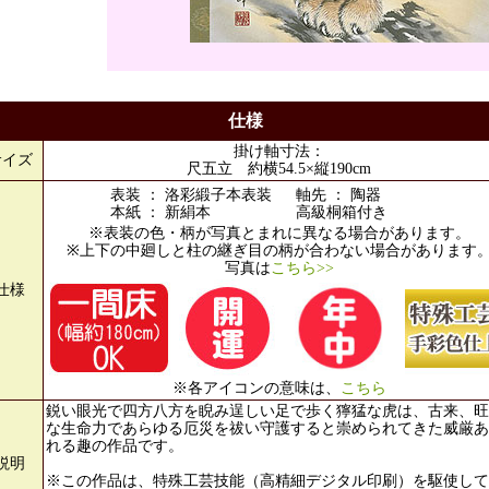
仕様
掛け軸寸法：
サイズ
尺五立 約横54.5×縦190cm
表装 ： 洛彩緞子本表装
軸先 ： 陶器
本紙 ： 新絹本
高級桐箱付き
※表装の色・柄が写真とまれに異なる場合があります。
※上下の中廻しと柱の継ぎ目の柄が合わない場合があります
写真は
こちら>>
仕様
※各アイコンの意味は、
こちら
鋭い眼光で四方八方を睨み逞しい足で歩く獰猛な虎は、古来、旺
な生命力であらゆる厄災を祓い守護すると崇められてきた威厳あ
れる趣の作品です。
説明
※この作品は、特殊工芸技能（高精細デジタル印刷）を駆使して