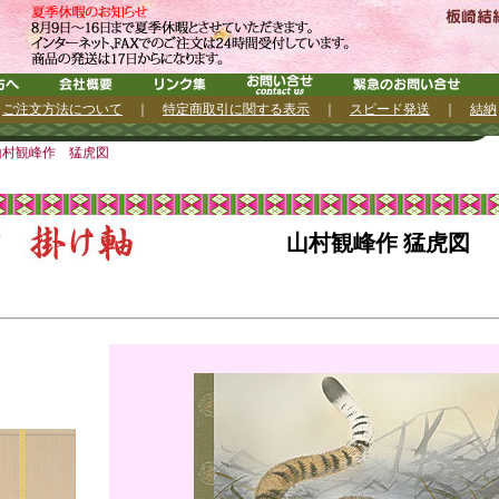
｜
ご注文方法について
｜
特定商取引に関する表示
｜
スピード発送
｜
結納
山村観峰作 猛虎図
山村観峰作 猛虎図