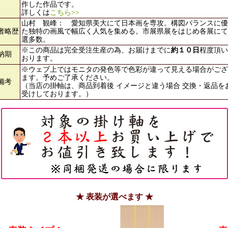
作した作品です。
詳しくは
こちら>>
山村 観峰： 愛知県美大にて日本画を専攻。構図バランスに優
者略歴
た独特の画風で幅広く人気を集める。市展県展をはじめ各展にて
選多数。
※この商品は完全受注生産の為、お届けまでに
約１０日
程度頂い
納期
おります。
※ウェブ上ではモニタの発色等で色彩が違って見える場合がござ
ます。予めご了承ください。
備考
（当店の掛軸は、商品到着後 イメージと違う場合 交換・返品を
受けしております。）
★ 表装が選べます ★