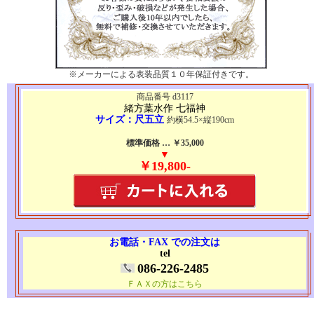
※メーカーによる表装品質１０年保証付きです。
商品番号 d3117
緒方葉水作 七福神
サイズ：尺五立
約横54.5×縦190cm
標準価格 … ￥35,000
▼
￥19,800-
お電話・FAX での注文は
tel
086-226-2485
ＦＡＸの方はこちら