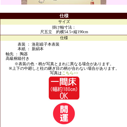
仕様
サイズ
掛け軸寸法：
尺五立 約横54.5×縦190cm
仕様
表装 ： 洛彩緞子本表装
本紙 ： 新絹本
軸先 ： 陶器
高級桐箱付き
※表装の色・柄が写真とまれに異なる場合があります。
※上下の中廻しと柱の継ぎ目の柄が合わない場合があります。
写真は
こちら>>