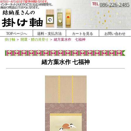
086-226-2485
TOPページへ
送料・支払方法
カートを見る
お問い合わせ
掛け軸
＞
開運・鯉の滝登り
＞
緒方葉水作 七福神
緒方葉水作 七福神