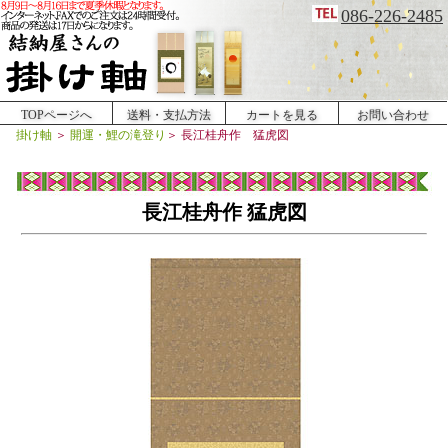
086-226-2485
TOPページへ
送料・支払方法
カートを見る
お問い合わせ
掛け軸
＞
開運・鯉の滝登り
＞
長江桂舟作 猛虎図
長江桂舟作 猛虎図