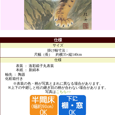
仕様
サイズ
掛け軸寸法：
尺幅（長） 約横35×縦140cm
仕様
表装 ： 洛彩緞子丸表装
本紙 ： 新絹本
軸先 ： 陶器
化粧箱付き
※表装の色・柄が写真とまれに異なる場合があります。
※上下の中廻しと柱の継ぎ目の柄が合わない場合があります。
写真は
こちら>>