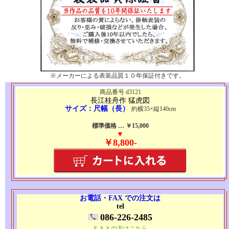
※メーカーによる表装品質１０年保証付きです。
商品番号 d3121
長江桂舟作 猛虎図
サイズ：尺幅（長）
約横35×縦140cm
標準価格 … ￥15,000
▼
￥8,800-
お電話・FAX での注文は
tel
086-226-2485
ＦＡＸの方はこちら