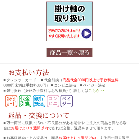
■ クレジットカード ■ 代金引換（
商品代金8000円以上で手数料無料
8000円未満は手数料300円） ■ コンビニ決済 ■ ペイジー決済
■ 銀行振込
（振込み手数料はお客様負担）詳しくは
こちら>>
■ 万一商品に破損・汚れ・不良部分がある場合や ご注文の商品と異なる場
合は
お届けより１週間以内
であれば交換、返品をさせて頂きます。
■ お客様都合による返品は、商品
お届けより１週間以内
・未使用に限り返品