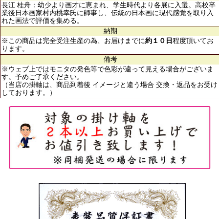
長江 桂舟：幼少より画才に恵まれ、学生時代より各展に入選。高校卒
業後日本画家村内桃幸氏に師事し、伝統の日本画に現代感覚を取り入
れた画法で評価を集める。
納期
※この商品は完全受注生産の為、お届けまでに
約１０日
程度頂いてお
ります。
備考
※ウェブ上ではモニタの発色等で色彩が違って見える場合がございま
す。予めご了承ください。
（当店の掛軸は、商品到着後 イメージと違う場合 交換・返品をお受け
しております。）