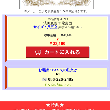
※メーカーによる表装品質１０年保証付きです。
商品番号 d3213
濱田嵐雪作 龍虎図
サイズ：尺五立
約横54.5×縦190cm
標準価格 … ￥40,000
▼
￥23,100-
お電話・FAX での注文は
tel
086-226-2485
ＦＡＸの方はこちら