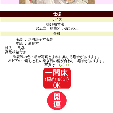
仕様
サイズ
掛け軸寸法：
尺五立 約横54.5×縦190cm
仕様
表装 ： 洛彩緞子本表装
本紙 ： 新絹本
軸先 ： 陶器
高級桐箱付き
※表装の色・柄が写真とまれに異なる場合があります。
※上下の中廻しと柱の継ぎ目の柄が合わない場合があります。
写真は
こちら>>