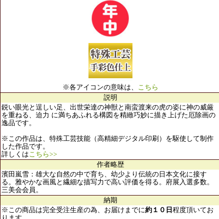
※各アイコンの意味は、
こちら
説明
鋭い眼光と逞しい足、出世栄達の神獣と南蛮渡来の虎の姿に神の威厳
を重ねる、迫力 に満ちあふれる構図を精緻巧妙に描き上げた厄除画の
逸品です。
※この作品は、特殊工芸技能（高精細デジタル印刷）を駆使して制作
した作品です。
詳しくは
こちら>>
作者略歴
濱田嵐雪：雄大な自然の中で育ち、幼少より伝統の日本文化に接す
る。雅やかな画風と繊細な描写力で高い評価を得る。府展入選多数。
三美会会員。
納期
※この商品は完全受注生産の為、お届けまでに
約１０日
程度頂いてお
ります。