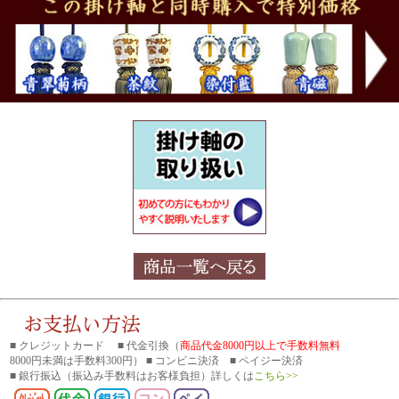
■ クレジットカード ■ 代金引換（
商品代金8000円以上で手数料無料
8000円未満は手数料300円） ■ コンビニ決済 ■ ペイジー決済
■ 銀行振込
（振込み手数料はお客様負担）詳しくは
こちら>>