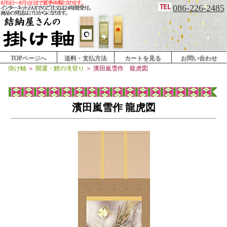
086-226-2485
TOPページへ
送料・支払方法
カートを見る
お問い合わせ
掛け軸
＞
開運・鯉の滝登り
＞
濱田嵐雪作 龍虎図
濱田嵐雪作 龍虎図