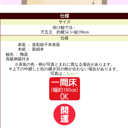
仕様
サイズ
掛け軸寸法：
尺五立 約横54.5×縦190cm
仕様
表装 ： 洛彩緞子本表装
本紙 ： 新絹本
軸先 ： 陶器
高級桐箱付き
※表装の色・柄が写真とまれに異なる場合があります。
※上下の中廻しと柱の継ぎ目の柄が合わない場合があります。
写真は
こちら>>