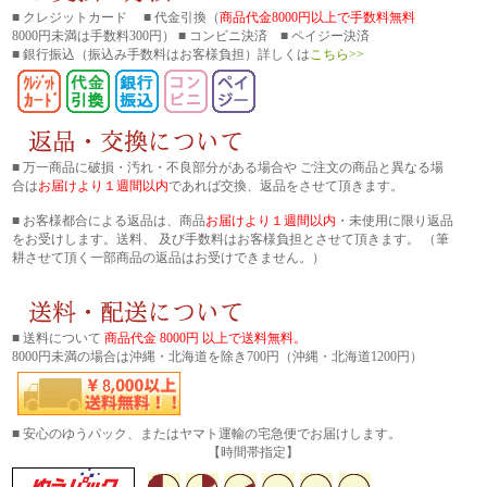
■ クレジットカード ■ 代金引換（
商品代金8000円以上で手数料無料
8000円未満は手数料300円） ■ コンビニ決済 ■ ペイジー決済
■ 銀行振込
（振込み手数料はお客様負担）詳しくは
こちら>>
■ 万一商品に破損・汚れ・不良部分がある場合や ご注文の商品と異なる場
合は
お届けより１週間以内
であれば交換、返品をさせて頂きます。
■ お客様都合による返品は、商品
お届けより１週間以内
・未使用に限り返品
をお受けします。送料、 及び手数料はお客様負担とさせて頂きます。 （筆
耕させて頂く一部商品の返品はお受けできません。）
■ 送料について
商品代金 8000円 以上で送料無料。
8000円未満の場合は沖縄・北海道を除き700円（沖縄・北海道1200円）
■ 安心のゆうパック、またはヤマト運輸の宅急便でお届けします。
【時間帯指定】