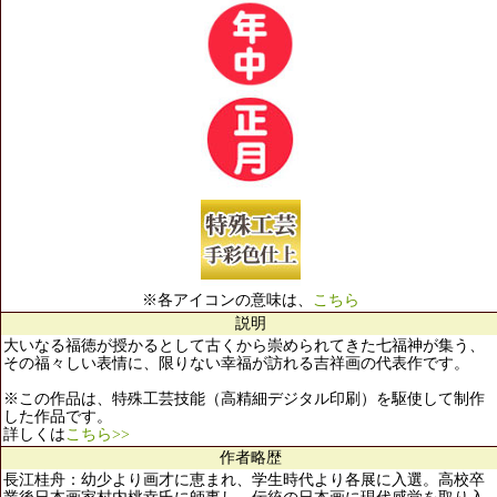
※各アイコンの意味は、
こちら
説明
大いなる福徳が授かるとして古くから崇められてきた七福神が集う、
その福々しい表情に、限りない幸福が訪れる吉祥画の代表作です。
※この作品は、特殊工芸技能（高精細デジタル印刷）を駆使して制作
した作品です。
詳しくは
こちら>>
作者略歴
長江桂舟：幼少より画才に恵まれ、学生時代より各展に入選。高校卒