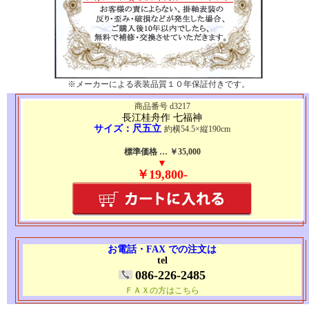
※メーカーによる表装品質１０年保証付きです。
商品番号 d3217
長江桂舟作 七福神
サイズ：尺五立
約横54.5×縦190cm
標準価格 … ￥35,000
▼
￥19,800-
お電話・FAX での注文は
tel
086-226-2485
ＦＡＸの方はこちら