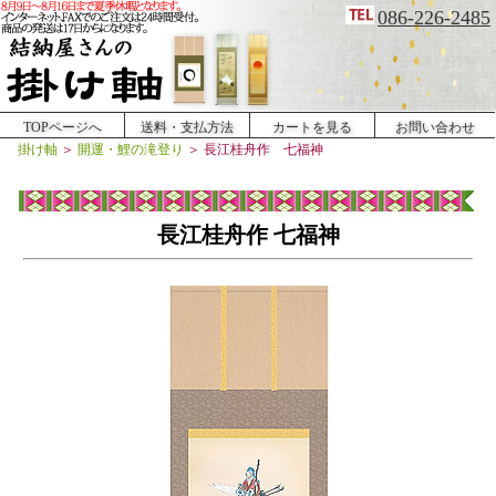
086-226-2485
TOPページへ
送料・支払方法
カートを見る
お問い合わせ
掛け軸
＞
開運・鯉の滝登り
＞
長江桂舟作 七福神
長江桂舟作 七福神