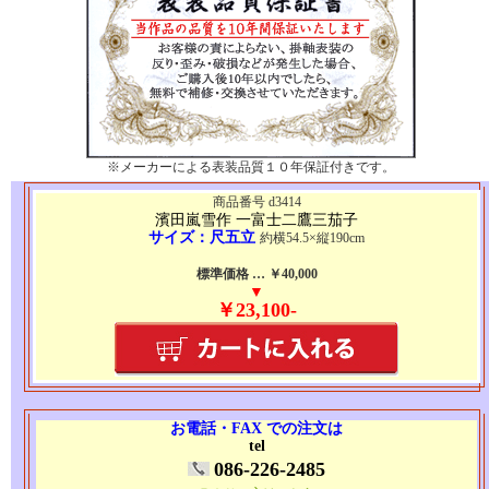
※メーカーによる表装品質１０年保証付きです。
商品番号 d3414
濱田嵐雪作 一富士二鷹三茄子
サイズ：尺五立
約横54.5×縦190cm
標準価格 … ￥40,000
▼
￥23,100-
お電話・FAX での注文は
tel
086-226-2485