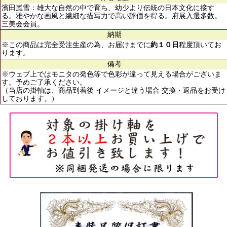
濱田嵐雪：雄大な自然の中で育ち、幼少より伝統の日本文化に接す
る。雅やかな画風と繊細な描写力で高い評価を得る。府展入選多数。
三美会会員。
納期
※この商品は完全受注生産の為、お届けまでに
約１０日
程度頂いてお
ります。
備考
※ウェブ上ではモニタの発色等で色彩が違って見える場合がございま
す。予めご了承ください。
（当店の掛軸は、商品到着後 イメージと違う場合 交換・返品をお受け
しております。）