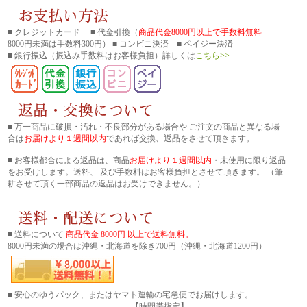
■ クレジットカード ■ 代金引換（
商品代金8000円以上で手数料無料
8000円未満は手数料300円） ■ コンビニ決済 ■ ペイジー決済
■ 銀行振込
（振込み手数料はお客様負担）詳しくは
こちら>>
■ 万一商品に破損・汚れ・不良部分がある場合や ご注文の商品と異なる場
合は
お届けより１週間以内
であれば交換、返品をさせて頂きます。
■ お客様都合による返品は、商品
お届けより１週間以内
・未使用に限り返品
をお受けします。送料、 及び手数料はお客様負担とさせて頂きます。 （筆
耕させて頂く一部商品の返品はお受けできません。）
■ 送料について
商品代金 8000円 以上で送料無料。
8000円未満の場合は沖縄・北海道を除き700円（沖縄・北海道1200円）
■ 安心のゆうパック、またはヤマト運輸の宅急便でお届けします。
【時間帯指定】