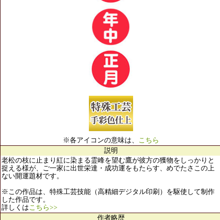
※各アイコンの意味は、
こちら
説明
老松の枝に止まり紅に染まる霊峰を望む鷹が彼方の獲物をしっかりと
捉える様が、ご一家に出世栄達・成功運をもたらす、めでたさこの上
ない開運題材です。
※この作品は、特殊工芸技能（高精細デジタル印刷）を駆使して制作
した作品です。
詳しくは
こちら>>
作者略歴