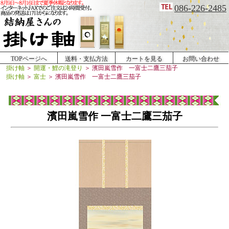
086-226-2485
TOPページへ
送料・支払方法
カートを見る
お問い合わせ
掛け軸
＞
開運・鯉の滝登り
＞
濱田嵐雪作 一富士二鷹三茄子
掛け軸
＞
富士
＞
濱田嵐雪作 一富士二鷹三茄子
濱田嵐雪作 一富士二鷹三茄子