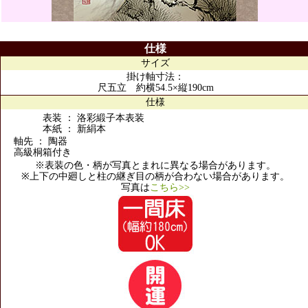
仕様
サイズ
掛け軸寸法：
尺五立 約横54.5×縦190cm
仕様
表装 ： 洛彩緞子本表装
本紙 ： 新絹本
軸先 ： 陶器
高級桐箱付き
※表装の色・柄が写真とまれに異なる場合があります。
※上下の中廻しと柱の継ぎ目の柄が合わない場合があります。
写真は
こちら>>