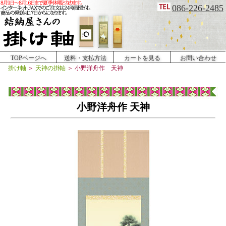
086-226-2485
TOPページへ
送料・支払方法
カートを見る
お問い合わせ
掛け軸
＞
天神の掛軸
＞
小野洋舟作 天神
小野洋舟作 天神