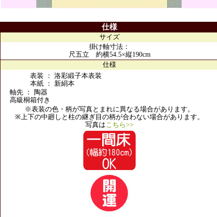
仕様
サイズ
掛け軸寸法：
尺五立 約横54.5×縦190cm
仕様
表装 ： 洛彩緞子本表装
本紙 ： 新絹本
軸先 ： 陶器
高級桐箱付き
※表装の色・柄が写真とまれに異なる場合があります。
※上下の中廻しと柱の継ぎ目の柄が合わない場合があります。
写真は
こちら>>