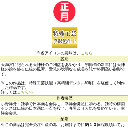
※各アイコンの意味は、
こちら
説明
天満宮に祀られる天神様のご利益をあやかり、初節句の新年には天神
様の絵を飾る伝統の風習。愛児の聡明なる成長を託す格調高い御影で
す。
※この作品は、特殊工芸技能（高精細デジタル印刷）を駆使して制作
した作品です。
詳しくは
こちら>>
作者略歴
小野洋舟：独学で日本画を会得し、幸洋会発足に加わる。独特の構図
センスは伝統の日本画に一石を投じ、各界より人気を集めている。幸
洋会会員。
納期
※この商品は完全受注生産の為、お届けまでに
約１０日
程度頂いてお