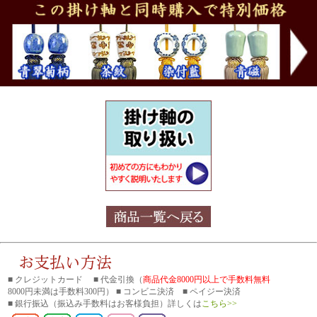
■ クレジットカード ■ 代金引換（
商品代金8000円以上で手数料無料
8000円未満は手数料300円） ■ コンビニ決済 ■ ペイジー決済
■ 銀行振込
（振込み手数料はお客様負担）詳しくは
こちら>>