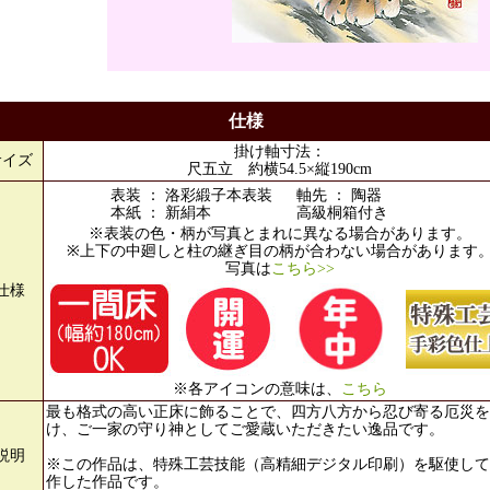
仕様
掛け軸寸法：
サイズ
尺五立 約横54.5×縦190cm
表装 ： 洛彩緞子本表装
軸先 ： 陶器
本紙 ： 新絹本
高級桐箱付き
※表装の色・柄が写真とまれに異なる場合があります。
※上下の中廻しと柱の継ぎ目の柄が合わない場合があります
写真は
こちら>>
仕様
※各アイコンの意味は、
こちら
最も格式の高い正床に飾ることで、四方八方から忍び寄る厄災を
け、ご一家の守り神としてご愛蔵いただきたい逸品です。
説明
※この作品は、特殊工芸技能（高精細デジタル印刷）を駆使して
作した作品です。