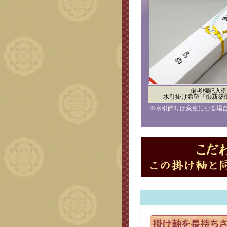
備考欄記入例
水引掛け希望『御新築
※水引飾りは変更になる場