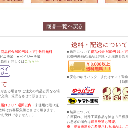
（
商品代金8000円以上で手数料無料
■ 送料について
商品代金 8000円 以上
コンビニ決済 ■ ペイジー決済
8000円未満の場合は沖縄・北海道を除き
様負担）詳しくは
こちら>>
■ 安心のゆうパック、またはヤマト運
【時間帯指
分がある場合や ご注文の商品と異なる場
ば交換、返品をさせて頂きます。
お届けより１週間以内
・未使用に限り返
数料はお客様負担とさせて頂きます。
■ 納期について
はお受けできません。）
在庫切れ、特殊工芸作品を除き３日程
お急ぎの場合は
即日発送も可能
。
※ 即日発送をご希望される場合は、