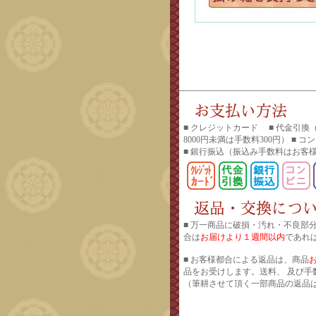
■ クレジットカード ■ 代金引換
8000円未満は手数料300円） ■ 
■ 銀行振込
（振込み手数料はお客
■ 万一商品に破損・汚れ・不良部
合は
お届けより１週間以内
であれ
■ お客様都合による返品は、商品
品をお受けします。送料、 及び手
（筆耕させて頂く一部商品の返品