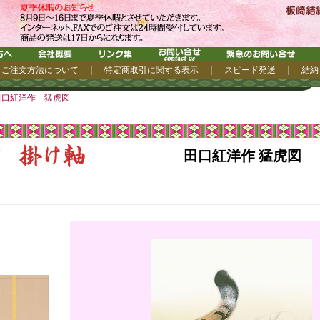
｜
ご注文方法について
｜
特定商取引に関する表示
｜
スピード発送
｜
結納
田口紅洋作 猛虎図
田口紅洋作 猛虎図