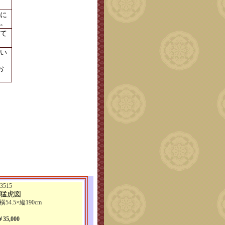
に
。
て
い
お
515
 猛虎図
横54.5×縦190cm
5,000