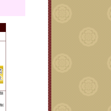
。
除
制