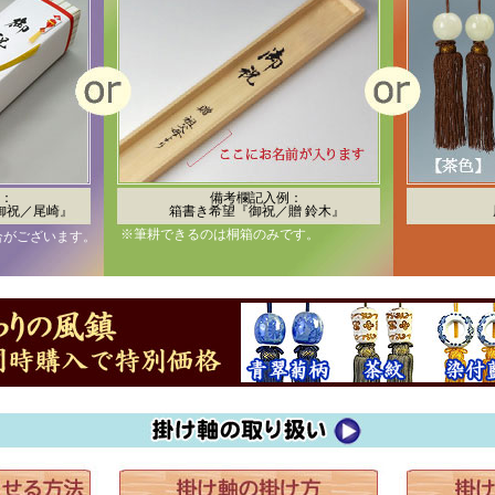
：
備考欄記入例：
御祝／尾崎』
箱書き希望『御祝／贈 鈴木』
※筆耕できるのは桐箱のみです。
合がございます。