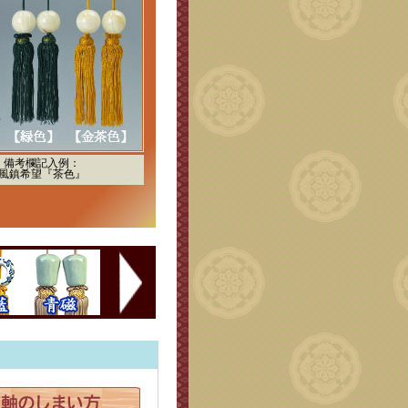
備考欄記入例：
風鎮希望『茶色』