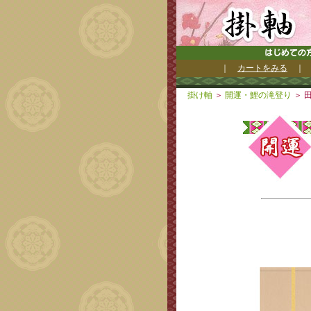
｜
カートをみる
掛け軸
＞
開運・鯉の滝登り
＞