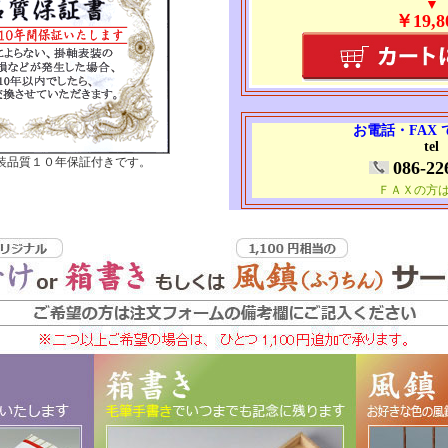
▼
￥19,8
お電話・FAX
tel
装品質１０年保証付きです。
086-22
ＦＡＸの方