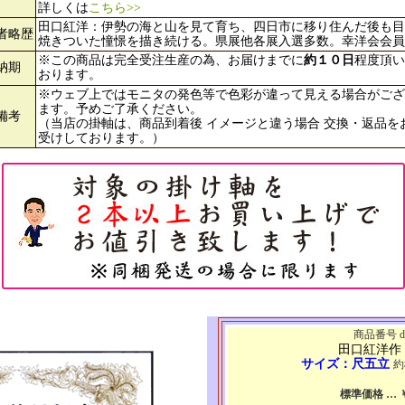
詳しくは
こちら>>
田口紅洋：伊勢の海と山を見て育ち、四日市に移り住んだ後も目
者略歴
焼きついた憧憬を描き続ける。県展他各展入選多数。幸洋会会員
※この商品は完全受注生産の為、お届けまでに
約１０日
程度頂い
納期
おります。
※ウェブ上ではモニタの発色等で色彩が違って見える場合がござ
ます。予めご了承ください。
備考
（当店の掛軸は、商品到着後 イメージと違う場合 交換・返品を
受けしております。）
商品番号 d3
田口紅洋作
サイズ：尺五立
約
標準価格 … ￥3