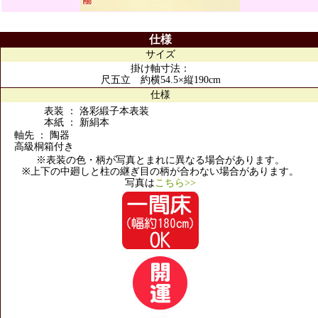
仕様
サイズ
掛け軸寸法：
尺五立 約横54.5×縦190cm
仕様
表装 ： 洛彩緞子本表装
本紙 ： 新絹本
軸先 ： 陶器
高級桐箱付き
※表装の色・柄が写真とまれに異なる場合があります。
※上下の中廻しと柱の継ぎ目の柄が合わない場合があります。
写真は
こちら>>