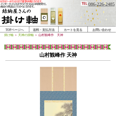
086-226-2485
TOPページへ
送料・支払方法
カートを見る
お問い合わせ
掛け軸
＞
天神の掛軸
＞
山村観峰作 天神
山村観峰作 天神