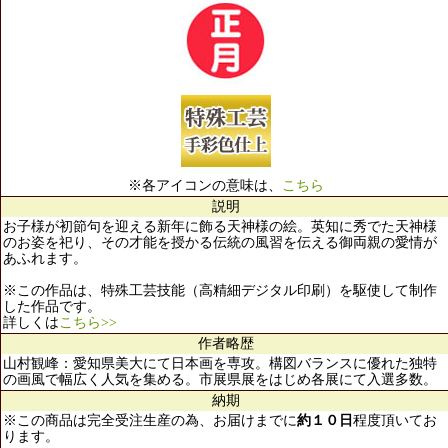
※各アイコンの意味は、
こちら
説明
お子様が初節句を迎える新年に飾る天神様の絵。英知に秀でた天神様
のお姿を祀り、その才能を授かる伝統の風習を伝える御両親の愛情が
あふれます。
※この作品は、特殊工芸技能（高精細デジタル印刷）を駆使して制作
した作品です。
詳しくは
こちら>>
作者略歴
山村観峰：愛知県美大にて日本画を専攻。構図バランスに優れた独特
の画風で幅広く人気を集める。市展県展をはじめ各展にて入選多数。
納期
※この商品は完全受注生産の為、お届けまでに
約１０日
程度頂いてお
ります。