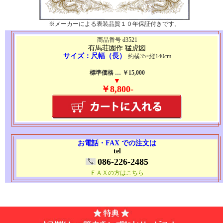
※メーカーによる表装品質１０年保証付きです。
商品番号 d3521
有馬荘園作 猛虎図
サイズ：尺幅（長）
約横35×縦140cm
標準価格 … ￥15,000
▼
￥8,800-
お電話・FAX での注文は
tel
086-226-2485
ＦＡＸの方はこちら