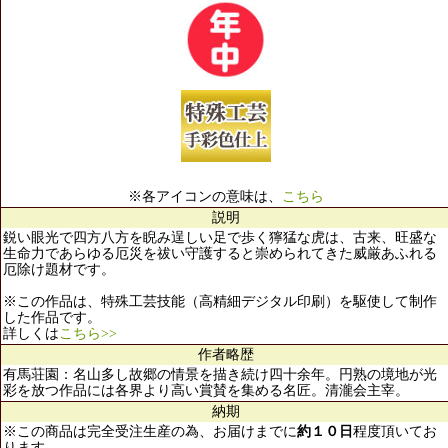
※各アイコンの意味は、
こちら
説明
鋭い眼光で四方八方を睨み逞しい足で歩く獰猛な虎は、古来、旺盛な
生命力であらゆる厄災を祓い守護すると崇められてきた威厳あふれる
厄除け題材です。
※この作品は、特殊工芸技能（高精細デジタル印刷）を駆使して制作
した作品です。
詳しくは
こちら>>
作者略歴
有馬荘園：名山多し故郷の情景を描き続け四十余年。円熟の境地が光
彩を放つ作品には各界より高い賞賛を集める名匠。清瀧会主宰。
納期
※この商品は完全受注生産の為、お届けまでに
約１０日
程度頂いてお
ります。