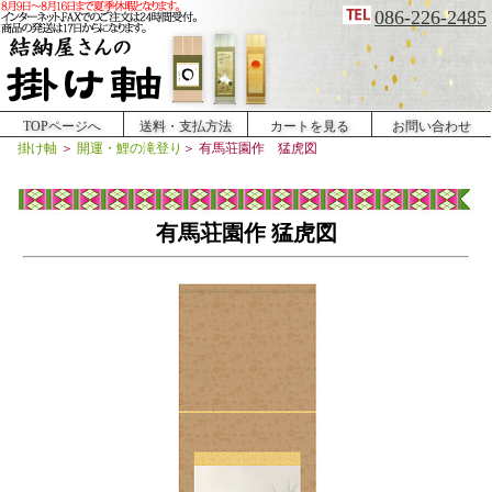
086-226-2485
TOPページへ
送料・支払方法
カートを見る
お問い合わせ
掛け軸
＞
開運・鯉の滝登り
＞
有馬荘園作 猛虎図
有馬荘園作 猛虎図