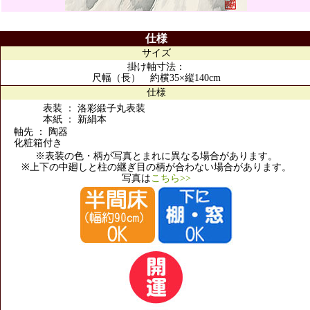
仕様
サイズ
掛け軸寸法：
尺幅（長） 約横35×縦140cm
仕様
表装 ： 洛彩緞子丸表装
本紙 ： 新絹本
軸先 ： 陶器
化粧箱付き
※表装の色・柄が写真とまれに異なる場合があります。
※上下の中廻しと柱の継ぎ目の柄が合わない場合があります。
写真は
こちら>>