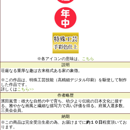
※各アイコンの意味は、
こちら
説明
荘厳なる重厚な趣は古来格式ある家の象徴。
※この作品は、特殊工芸技能（高精細デジタル印刷）を駆使して制作
した作品です。
詳しくは
こちら>>
作者略歴
濱田嵐雪：雄大な自然の中で育ち、幼少より伝統の日本文化に接す
る。雅やかな画風と繊細な描写力で高い評価を得る。府展入選多数。
三美会会員。
納期
※この商品は完全受注生産の為、お届けまでに
約１０日
程度頂いてお
ります。