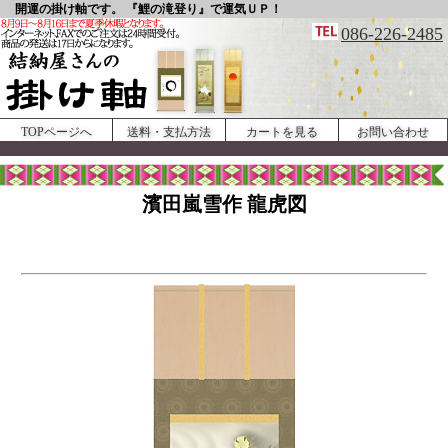
開運の掛け軸です。 『鯉の滝登り』で運気ＵＰ！
086-226-2485
TOPページへ
送料・支払方法
カートを見る
お問い合わせ
濱田嵐雪作 龍虎図