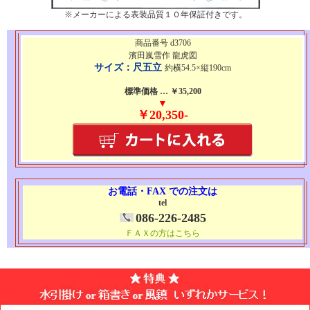
※メーカーによる表装品質１０年保証付きです。
商品番号 d3706
濱田嵐雪作 龍虎図
サイズ：尺五立
約横54.5×縦190cm
標準価格 … ￥35,200
▼
￥20,350-
お電話・FAX での注文は
tel
086-226-2485
ＦＡＸの方はこちら