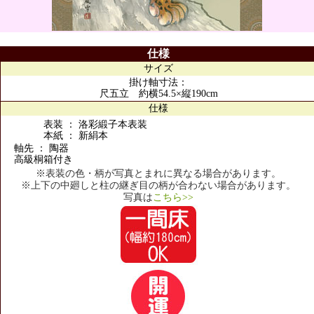
仕様
サイズ
掛け軸寸法：
尺五立 約横54.5×縦190cm
仕様
表装 ： 洛彩緞子本表装
本紙 ： 新絹本
軸先 ： 陶器
高級桐箱付き
※表装の色・柄が写真とまれに異なる場合があります。
※上下の中廻しと柱の継ぎ目の柄が合わない場合があります。
写真は
こちら>>