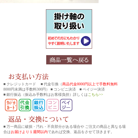
■ クレジットカード ■ 代金引換（
商品代金8000円以上で手数料無料
8000円未満は手数料300円） ■ コンビニ決済 ■ ペイジー決済
■ 銀行振込
（振込み手数料はお客様負担）詳しくは
こちら>>
■ 万一商品に破損・汚れ・不良部分がある場合や ご注文の商品と異なる場
合は
お届けより１週間以内
であれば交換、返品をさせて頂きます。