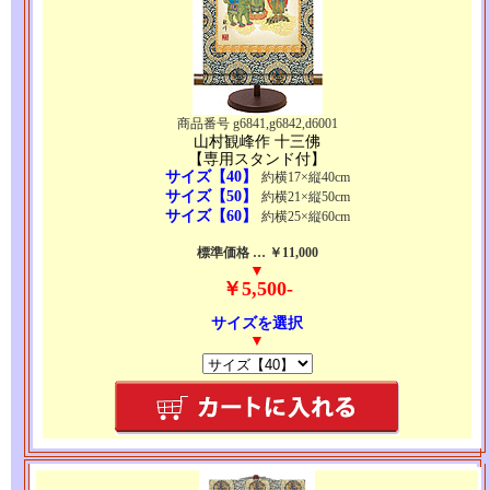
商品番号 g6841,g6842,d6001
山村観峰作 十三佛
【専用スタンド付】
サイズ【40】
約横17×縦40cm
サイズ【50】
約横21×縦50cm
サイズ【60】
約横25×縦60cm
標準価格 … ￥11,000
▼
￥5,500-
サイズを選択
▼