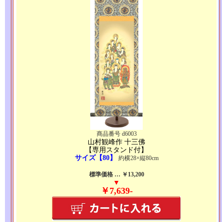
商品番号 d6003
山村観峰作 十三佛
【専用スタンド付】
サイズ【80】
約横28×縦80cm
標準価格 … ￥13,200
▼
￥7,639-