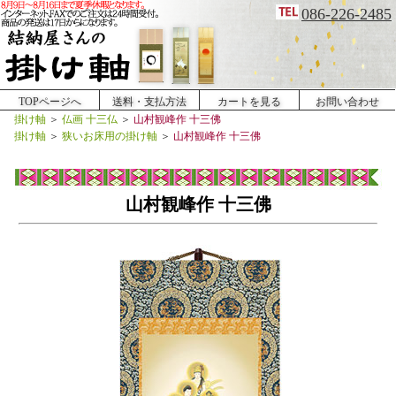
086-226-2485
TOPページへ
送料・支払方法
カートを見る
お問い合わせ
掛け軸
＞
仏画 十三仏
＞
山村観峰作 十三佛
掛け軸
＞
狭いお床用の掛け軸
＞
山村観峰作 十三佛
山村観峰作 十三佛