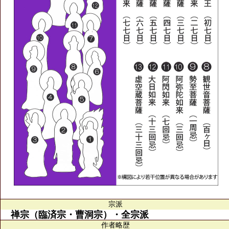
宗派
禅宗（臨済宗・曹洞宗）・全宗派
作者略歴