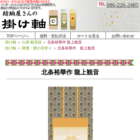
086-226-2485
TOPページへ
送料・支払方法
カートを見る
お問い合わせ
掛け軸
＞
仏画 観音様
＞
北条裕華作 龍上観音
掛け軸
＞
開運・鯉の滝登り
＞
北条裕華作 龍上観音
北条裕華作 龍上観音