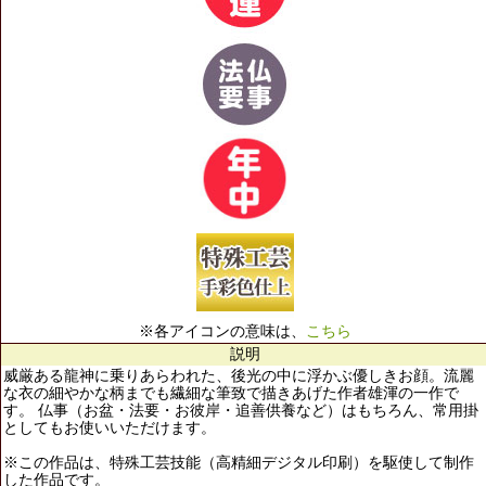
※各アイコンの意味は、
こちら
説明
威厳ある龍神に乗りあらわれた、後光の中に浮かぶ優しきお顔。流麗
な衣の細やかな柄までも繊細な筆致で描きあげた作者雄渾の一作で
す。 仏事（お盆・法要・お彼岸・追善供養など）はもちろん、常用掛
としてもお使いいただけます。
※この作品は、特殊工芸技能（高精細デジタル印刷）を駆使して制作
した作品です。