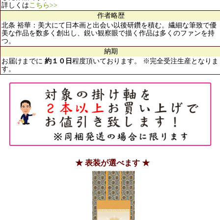
詳しくは
こちら>>
作者略歴
北条 裕華：美大にて日本画と出会い以後研鑽を積む。繊細な筆致で優
美な作品を数多く創出し、鋭い観察眼で描く作品は多くのファンを持
つ。
納期
お届けまでに
約１０日
程度頂いております。 ※完全受注生産となりま
す。
★ 表装が選べます ★