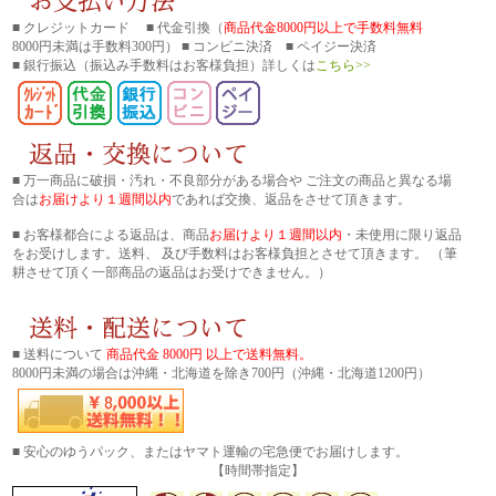
■ クレジットカード ■ 代金引換（
商品代金8000円以上で手数料無料
8000円未満は手数料300円） ■ コンビニ決済 ■ ペイジー決済
■ 銀行振込
（振込み手数料はお客様負担）詳しくは
こちら>>
■ 万一商品に破損・汚れ・不良部分がある場合や ご注文の商品と異なる場
合は
お届けより１週間以内
であれば交換、返品をさせて頂きます。
■ お客様都合による返品は、商品
お届けより１週間以内
・未使用に限り返品
をお受けします。送料、 及び手数料はお客様負担とさせて頂きます。 （筆
耕させて頂く一部商品の返品はお受けできません。）
■ 送料について
商品代金 8000円 以上で送料無料。
8000円未満の場合は沖縄・北海道を除き700円（沖縄・北海道1200円）
■ 安心のゆうパック、またはヤマト運輸の宅急便でお届けします。
【時間帯指定】