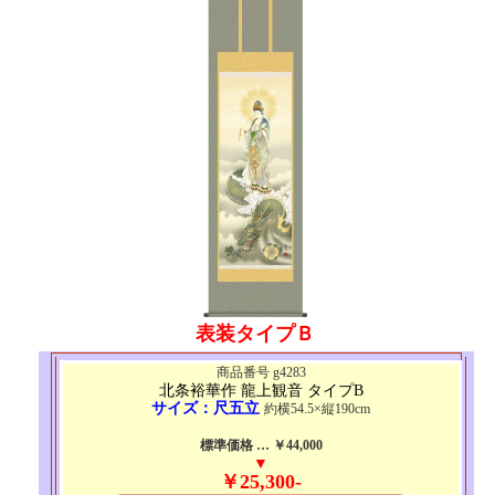
表装タイプＢ
商品番号 g4283
北条裕華作 龍上観音 タイプB
サイズ：尺五立
約横54.5×縦190cm
標準価格 … ￥44,000
▼
￥25,300-