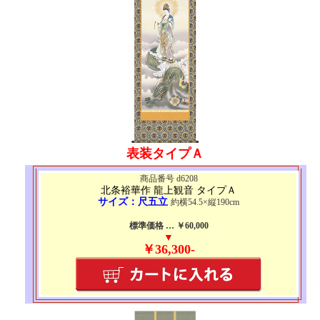
表装タイプＡ
商品番号 d6208
北条裕華作 龍上観音 タイプＡ
サイズ：尺五立
約横54.5×縦190cm
標準価格 … ￥60,000
▼
￥36,300-