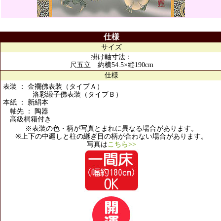
仕様
サイズ
掛け軸寸法：
尺五立 約横54.5×縦190cm
仕様
表装 ： 金襴佛表装（タイプＡ）
洛彩緞子佛表装（タイプＢ）
本紙 ： 新絹本
軸先 ： 陶器
高級桐箱付き
※表装の色・柄が写真とまれに異なる場合があります。
※上下の中廻しと柱の継ぎ目の柄が合わない場合があります。
写真は
こちら>>