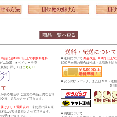
（
商品代金8000円以上で手数料無料
■ 送料について
商品代金 8000円 以上
コンビニ決済 ■ ペイジー決済
8000円未満の場合は沖縄・北海道を除き
様負担）詳しくは
こちら>>
■ 安心のゆうパック、またはヤマト運
【時間帯指
分がある場合や ご注文の商品と異なる場
ば交換、返品をさせて頂きます。
お届けより１週間以内
・未使用に限り返
数料はお客様負担とさせて頂きます。
■ 納期について
はお受けできません。）