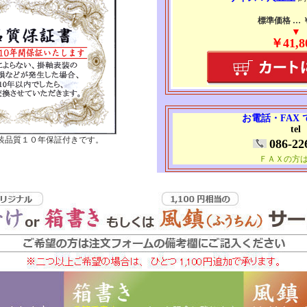
標準価格 … ￥7
▼
￥41,8
お電話・FAX
tel
装品質１０年保証付きです。
086-22
ＦＡＸの方