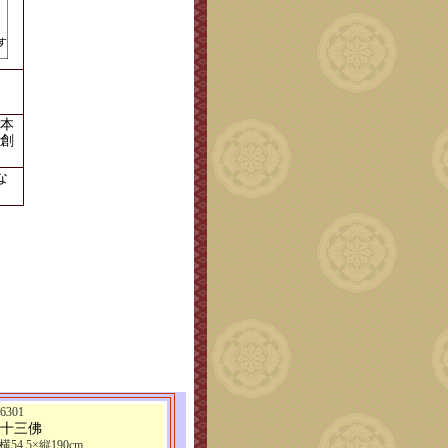
本
創
な
301
 十三佛
横54.5×縦190cm