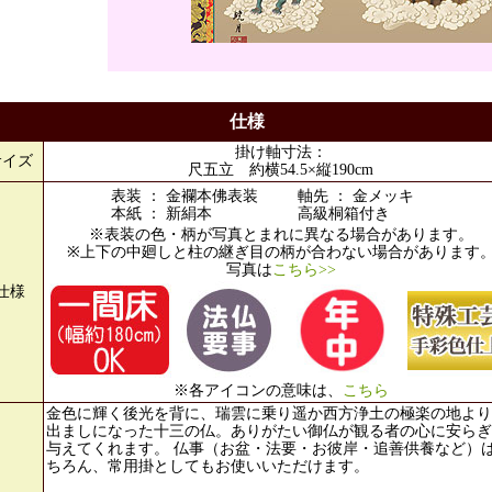
仕様
掛け軸寸法：
サイズ
尺五立 約横54.5×縦190cm
表装 ： 金襴本佛表装
軸先 ： 金メッキ
本紙 ： 新絹本
高級桐箱付き
※表装の色・柄が写真とまれに異なる場合があります。
※上下の中廻しと柱の継ぎ目の柄が合わない場合があります
写真は
こちら>>
仕様
※各アイコンの意味は、
こちら
金色に輝く後光を背に、瑞雲に乗り遥か西方浄土の極楽の地より
出ましになった十三の仏。ありがたい御仏が観る者の心に安らぎ
与えてくれます。 仏事（お盆・法要・お彼岸・追善供養など）
ちろん、常用掛としてもお使いいただけます。