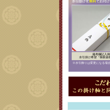
備考欄記入例
水引掛け希望『御新築
※水引飾りは変更になる場