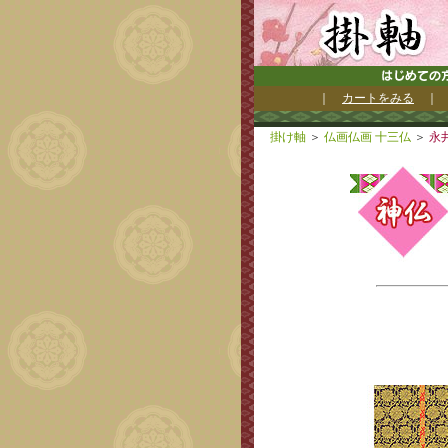
｜
カートをみる
掛け軸
＞
仏画仏画 十三仏
＞
永