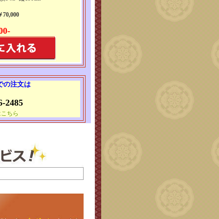
0,000
00-
 での注文は
6-2485
はこちら