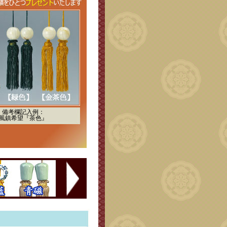
備考欄記入例：
風鎮希望『茶色』