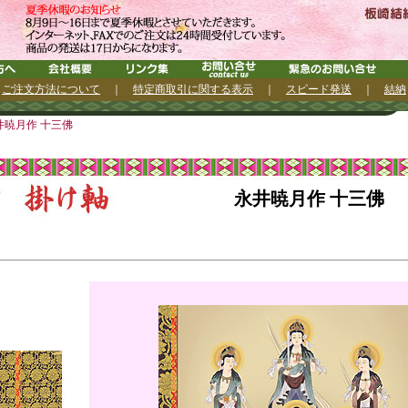
｜
ご注文方法について
｜
特定商取引に関する表示
｜
スピード発送
｜
結納
井暁月作 十三佛
永井暁月作 十三佛