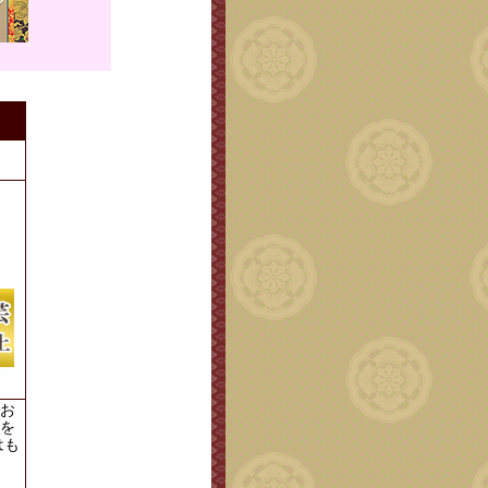
。
お
を
はも