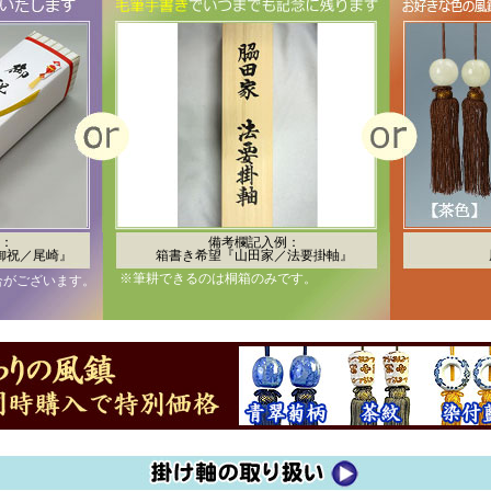
：
備考欄記入例：
御祝／尾崎』
箱書き希望『山田家／法要掛軸』
※筆耕できるのは桐箱のみです。
合がございます。