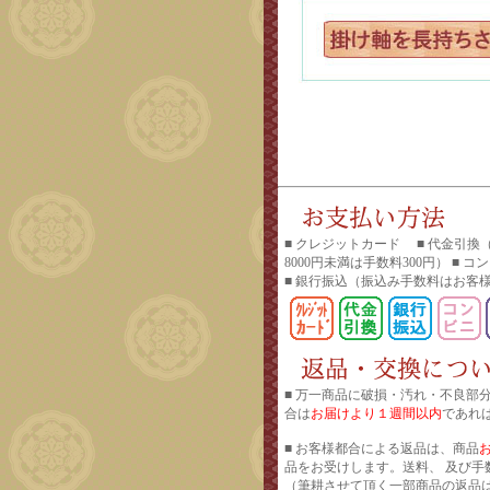
■ クレジットカード ■ 代金引換
8000円未満は手数料300円） ■ 
■ 銀行振込
（振込み手数料はお客
■ 万一商品に破損・汚れ・不良部
合は
お届けより１週間以内
であれ
■ お客様都合による返品は、商品
品をお受けします。送料、 及び手
（筆耕させて頂く一部商品の返品