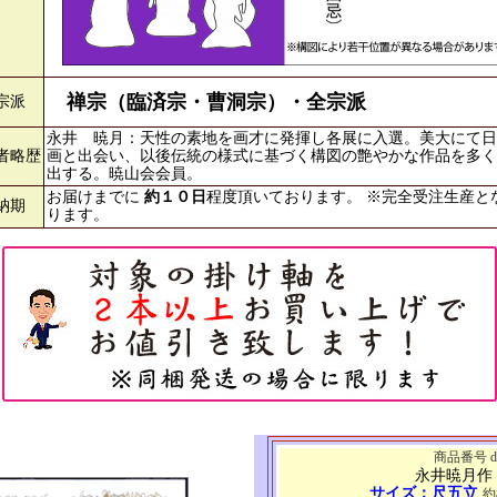
禅宗（臨済宗・曹洞宗）・全宗派
宗派
永井 暁月：天性の素地を画才に発揮し各展に入選。美大にて日
者略歴
画と出会い、以後伝統の様式に基づく構図の艶やかな作品を多く
出する。暁山会会員。
お届けまでに
約１０日
程度頂いております。 ※完全受注生産と
納期
ります。
商品番号 d6
永井暁月作
サイズ：尺五立
約