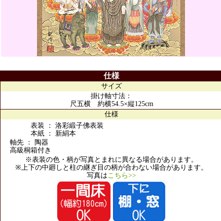
仕様
サイズ
掛け軸寸法：
尺五横 約横54.5×縦125cm
仕様
表装 ： 洛彩緞子佛表装
本紙 ： 新絹本
軸先 ： 陶器
高級桐箱付き
※表装の色・柄が写真とまれに異なる場合があります。
※上下の中廻しと柱の継ぎ目の柄が合わない場合があります。
写真は
こちら>>