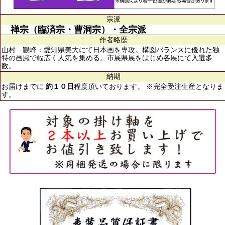
宗派
禅宗（臨済宗・曹洞宗）・全宗派
作者略歴
山村 観峰：愛知県美大にて日本画を専攻。構図バランスに優れた独
特の画風で幅広く人気を集める。市展県展をはじめ各展にて入選多
数。
納期
お届けまでに
約１０日
程度頂いております。 ※完全受注生産となりま
す。