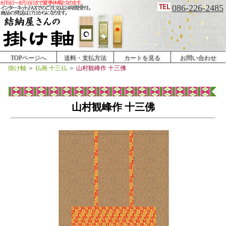
086-226-2485
TOPページへ
送料・支払方法
カートを見る
お問い合わせ
掛け軸
＞
仏画 十三仏
＞
山村観峰作 十三佛
山村観峰作 十三佛