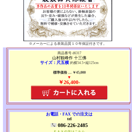
※メーカーによる表装品質１０年保証付きです。
商品番号 d6317
山村観峰作 十三佛
サイズ：尺五横
約横54.5×縦125cm
標準価格 … ￥45,000
▼
￥26,400-
お電話・FAX での注文は
tel
086-226-2485
ＦＡＸの方はこちら