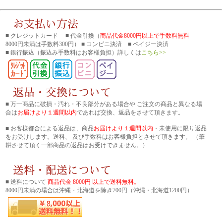
■ クレジットカード ■ 代金引換（
商品代金8000円以上で手数料無料
8000円未満は手数料300円） ■ コンビニ決済 ■ ペイジー決済
■ 銀行振込
（振込み手数料はお客様負担）詳しくは
こちら>>
■ 万一商品に破損・汚れ・不良部分がある場合や ご注文の商品と異なる場
合は
お届けより１週間以内
であれば交換、返品をさせて頂きます。
■ お客様都合による返品は、商品
お届けより１週間以内
・未使用に限り返品
をお受けします。送料、 及び手数料はお客様負担とさせて頂きます。 （筆
耕させて頂く一部商品の返品はお受けできません。）
■ 送料について
商品代金 8000円 以上で送料無料。
8000円未満の場合は沖縄・北海道を除き700円（沖縄・北海道1200円）