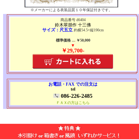
※メーカーによる表装品質１０年保証付きです。
商品番号 d6404
鈴木翠朋作 十三佛
サイズ：尺五立
約横54.5×縦190cm
標準価格 … ￥50,000
▼
￥29,700-
お電話・FAX での注文は
tel
086-226-2485
ＦＡＸの方はこちら