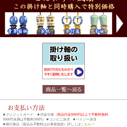
■ クレジットカード ■ 代金引換（
商品代金8000円以上で手数料無料
8000円未満は手数料300円） ■ コンビニ決済 ■ ペイジー決済
■ 銀行振込
（振込み手数料はお客様負担）詳しくは
こちら>>