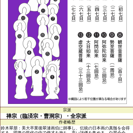
宗派
禅宗（臨済宗・曹洞宗）・全宗派
作者略歴
鈴木翠朋：美大卒業後翠漣画伯に師事し、伝統の日本画の真髄を会得
する。団塊の世代の中で偉才を放ち、高い評価を集める。白翠会会