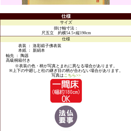
仕様
サイズ
掛け軸寸法：
尺五立 約横54.5×縦190cm
仕様
表装 ： 洛彩緞子佛表装
本紙 ： 新絹本
軸先 ： 陶器
高級桐箱付き
※表装の色・柄が写真とまれに異なる場合があります。
※上下の中廻しと柱の継ぎ目の柄が合わない場合があります。
写真は
こちら>>