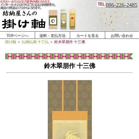
086-226-2485
TOPページへ
送料・支払方法
カートを見る
お問い合わせ
掛け軸
＞
仏画仏画 十三仏
＞
鈴木翠朋作 十三佛
鈴木翠朋作 十三佛