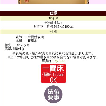
仕様
サイズ
掛け軸寸法：
尺五立 約横54.5×縦190cm
仕様
表装 ： 金襴佛表装
本紙 ： 新絹本
軸先 ： 金メッキ
高級桐箱付き
※表装の色・柄が写真とまれに異なる場合があります。
※上下の中廻しと柱の継ぎ目の柄が合わない場合があります。
写真は
こちら>>