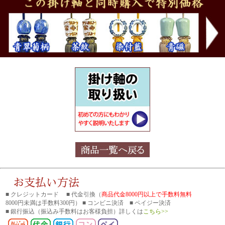
■ クレジットカード ■ 代金引換（
商品代金8000円以上で手数料無料
8000円未満は手数料300円） ■ コンビニ決済 ■ ペイジー決済
■ 銀行振込
（振込み手数料はお客様負担）詳しくは
こちら>>