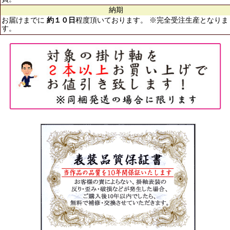
納期
お届けまでに
約１０日
程度頂いております。 ※完全受注生産となりま
す。