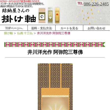
086-226-2485
TOPページへ
送料・支払方法
カートを見る
お問い合わせ
掛け軸
＞
仏画 十三仏
＞
井川洋光作 阿弥陀三尊佛
井川洋光作 阿弥陀三尊佛