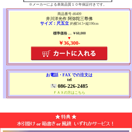
※メーカーによる表装品質１０年保証付きです。
商品番号 d6409
井川洋光作 阿弥陀三尊佛
サイズ：尺五立
約横54.5×縦190cm
標準価格 … ￥60,000
▼
￥36,300-
お電話・FAX での注文は
tel
086-226-2485
ＦＡＸの方はこちら