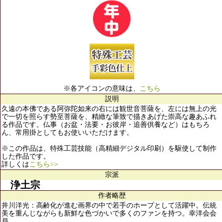
※各アイコンの意味は、
こちら
説明
久遠の本佛である阿弥陀如来の右には観世音菩薩を、左には無上の光
で一切を照らす勢至菩薩を、精緻な筆致で描きあげた崇高な趣あふれ
る作品です。仏事（お盆・法要・お彼岸・追善供養など）はもちろ
ん、常用掛としてもお使いいただけます。
※この作品は、特殊工芸技能（高精細デジタル印刷）を駆使して制作
した作品です。
詳しくは
こちら>>
宗派
浄土宗
作者略歴
井川洋光：高齢化が進む画界の中で若手のホープとして活躍中。伝統
美を重んじながらも新鮮な色づかいで多くのファンを持つ。幸洋会会
員。