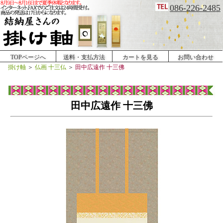
086-226-2485
TOPページへ
送料・支払方法
カートを見る
お問い合わせ
掛け軸
＞
仏画 十三仏
＞
田中広遠作 十三佛
田中広遠作 十三佛