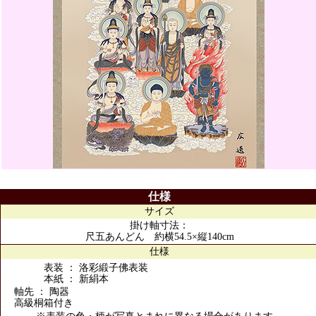
仕様
サイズ
掛け軸寸法：
尺五あんどん 約横54.5×縦140cm
仕様
表装 ： 洛彩緞子佛表装
本紙 ： 新絹本
軸先 ： 陶器
高級桐箱付き