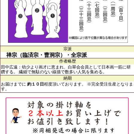
宗派
禅宗（臨済宗・曹洞宗）・全宗派
作者略歴
田中広遠：幼少より画才に恵まれ、白翠会会員として日本画一筋に研
鑽する。 繊細で無駄のない線描で数多い人気を集める。
納期
お届けまでに
約１０日
程度頂いております。 ※完全受注生産となりま
す。