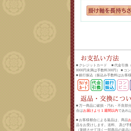
■ クレジットカード ■ 代金引換
8000円未満は手数料300円） ■ 
■ 銀行振込
（振込み手数料はお客
■ 万一商品に破損・汚れ・不良部
合は
お届けより１週間以内
であれ
■ お客様都合による返品は、商品
品をお受けします。送料、 及び手
（筆耕させて頂く一部商品の返品