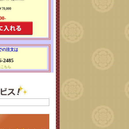
0,000
00-
 での注文は
6-2485
はこちら