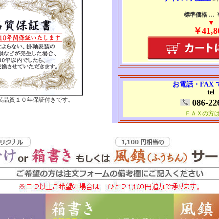
標準価格 … ￥7
▼
￥41,8
お電話・FAX
tel
装品質１０年保証付きです。
086-22
ＦＡＸの方