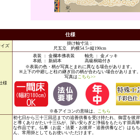
仕様
掛け軸寸法：
サイズ
尺五立 約横54.5×縦190cm
表装 ： 金襴本佛表装
軸先 ： 金メッキ
本紙 ： 新絹本
高級桐箱付き
※表装の色・柄が写真とまれに異なる場合があります。
※上下の中廻しと柱の継ぎ目の柄が合わない場合があります
写真は
こちら>>
仕様
※各アイコンの意味は、
こちら
初七日から三十三回忌までの追善供養を受け持たれ、御霊を彼岸
と導くありがたい十三仏が、深い安らぎと浄福をもたらす崇高華
な作品です。仏事（お盆・法要・お彼岸・追善供養など）はもち
ん、常用掛としてもお使いいただけます。