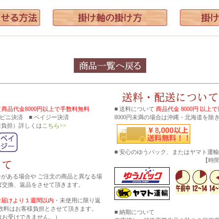
（
商品代金8000円以上で手数料無料
■ 送料について
商品代金 8000円 以上
コンビニ決済 ■ ペイジー決済
8000円未満の場合は沖縄・北海道を除き
様負担）詳しくは
こちら>>
■ 安心のゆうパック、またはヤマト運
【時間帯指
分がある場合や ご注文の商品と異なる場
ば交換、返品をさせて頂きます。
お届けより１週間以内
・未使用に限り返
数料はお客様負担とさせて頂きます。
■ 納期について
はお受けできません。）