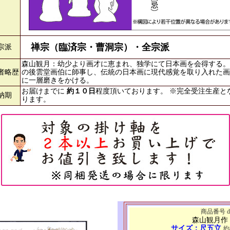
禅宗（臨済宗・曹洞宗）・全宗派
宗派
森山観月：幼少より画才に恵まれ、独学にて日本画を会得する。
者略歴
の後雲堂画伯に師事し、伝統の日本画に現代感覚を取り入れた画
に一層磨きをかける。
お届けまでに
約１０日
程度頂いております。 ※完全受注生産と
納期
ります。
商品番号 d6
森山観月作
サイズ：尺五立
約