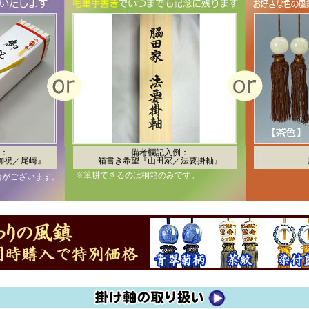
：
備考欄記入例：
御祝／尾崎』
箱書き希望『山田家／法要掛軸』
※筆耕できるのは桐箱のみです。
合がございます。