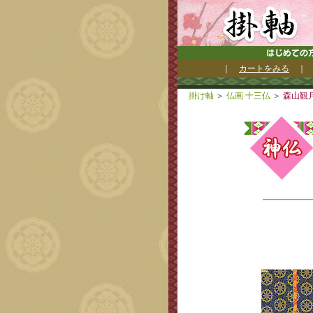
｜
カートをみる
掛け軸
＞
仏画 十三仏
＞
森山観月