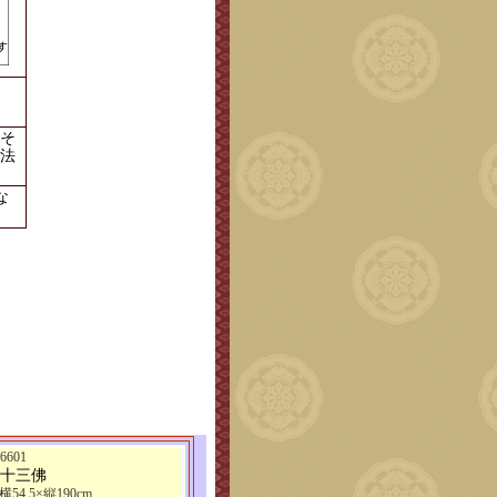
そ
法
な
601
 十三佛
横54.5×縦190cm