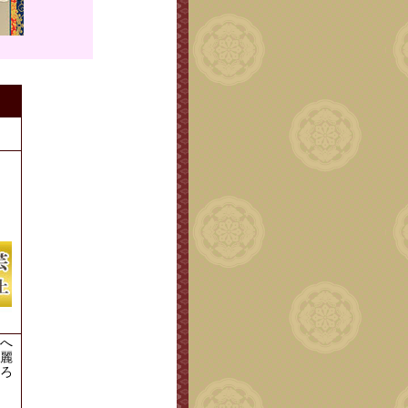
。
へ
麗
ろ