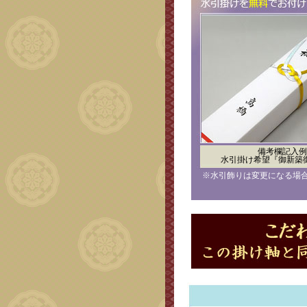
備考欄記入例
水引掛け希望『御新築
※水引飾りは変更になる場