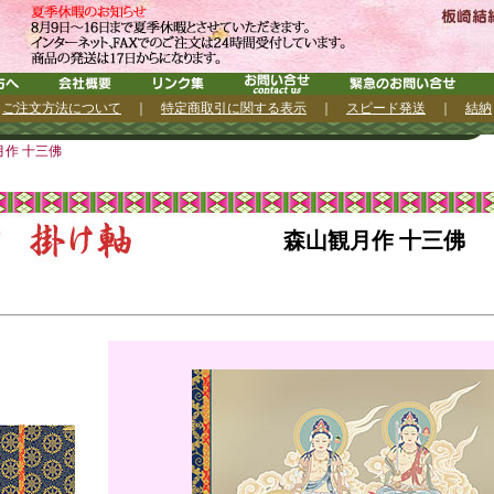
｜
ご注文方法について
｜
特定商取引に関する表示
｜
スピード発送
｜
結納
作 十三佛
森山観月作 十三佛