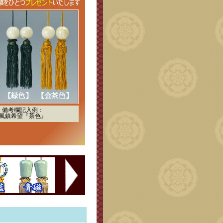
備考欄記入例：
風鎮希望『茶色』