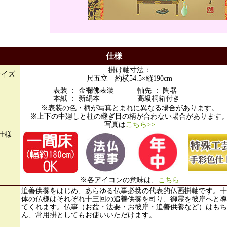
仕様
掛け軸寸法：
サイズ
尺五立 約横54.5×縦190cm
表装 ： 金襴佛表装
軸先 ： 陶器
本紙 ： 新絹本
高級桐箱付き
※表装の色・柄が写真とまれに異なる場合があります。
※上下の中廻しと柱の継ぎ目の柄が合わない場合があります
写真は
こちら>>
仕様
※各アイコンの意味は、
こちら
追善供養をはじめ、あらゆる仏事必携の代表的仏画掛軸です。十
体の仏様はそれぞれ十三回の追善供養を司り、御霊を彼岸へと導
てくれます。仏事（お盆・法要・お彼岸・追善供養など）はもち
ん、常用掛としてもお使いいただけます。