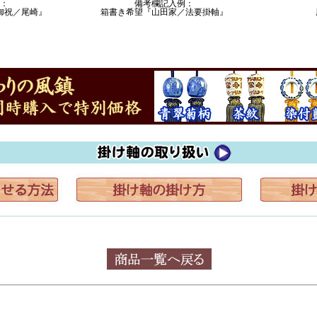
：
備考欄記入例：
御祝／尾崎』
箱書き希望『山田家／法要掛軸』
※筆耕できるのは桐箱のみです。
合がございます。