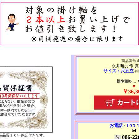
商品番号 d6
永井暁月作 
サイズ：尺五立
約
標準価格 … ￥6
▼
￥36,3
お電話・FAX
tel
装品質１０年保証付きです。
086-22