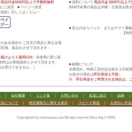
（
商品代金8000円以上で手数料無料
■ 送料について
商品代金 8000円 以上
コンビニ決済 ■ ペイジー決済
8000円未満の場合は沖縄・北海道を除き
様負担）詳しくは
こちら>>
■ 安心のゆうパック、またはヤマト運
【時間帯指
分がある場合や ご注文の商品と異なる場
ば交換、返品をさせて頂きます。
お届けより１週間以内
・未使用に限り返
数料はお客様負担とさせて頂きます。
■ 納期について
はお受けできません。）
在庫切れ、特殊工芸作品を除き３日程
お急ぎの場合は
即日発送も可能
。
※ 即日発送をご希望される場合は、
へ
｜
会社概要
｜
リンク集
｜
お問い合せ
｜
友達に紹介
｜
結納
方法について
｜
特定商取引に関する表示
｜
スピード発送
｜
お支払い方法
Copyrighted by yuinouyasan.com All right reserved.(Since Sep.5 1999)