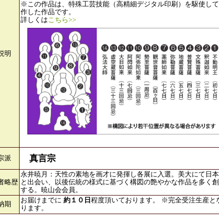
※この作品は、特殊工芸技能（高精細デジタル印刷）を駆使して
作した作品です。
詳しくは
こちら>>
説明
真言宗
宗派
永井暁月：天性の素地を画才に発揮し各展に入選。美大にて日本
者略歴
と出会い、以後伝統の様式に基づく構図の艶やかな作品を多く創
する。暁山会会員。
お届けまでに
約１０日
程度頂いております。 ※完全受注生産と
納期
ります。