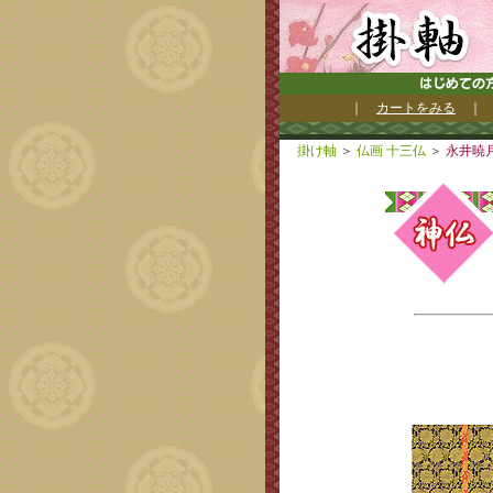
｜
カートをみる
掛け軸
＞
仏画 十三仏
＞
永井暁月