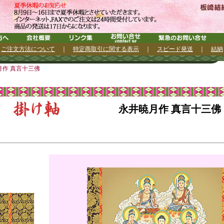
｜
ご注文方法について
｜
特定商取引に関する表示
｜
スピード発送
｜
結納
作 真言十三佛
永井暁月作 真言十三佛