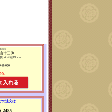
605
真言十三佛
横54.5×縦190cm
0,000
00-
 での注文は
6-2485