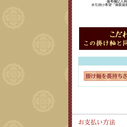
備考欄記入例
水引掛け希望『御新築
※水引飾りは変更になる場