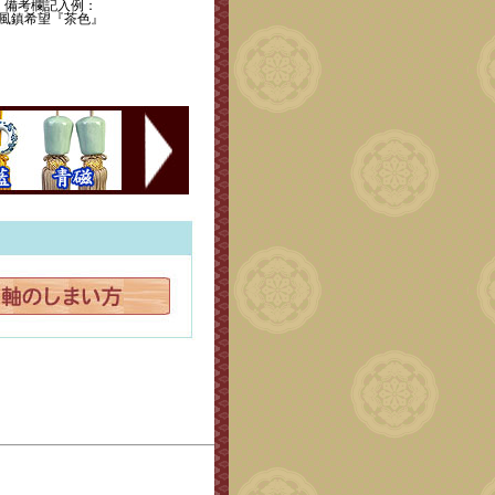
備考欄記入例：
風鎮希望『茶色』