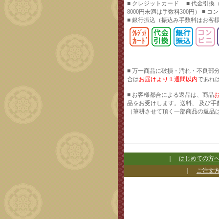
■ クレジットカード ■ 代金引換
8000円未満は手数料300円） ■ 
■ 銀行振込
（振込み手数料はお客
■ 万一商品に破損・汚れ・不良部
合は
お届けより１週間以内
であれ
■ お客様都合による返品は、商品
品をお受けします。送料、 及び手
（筆耕させて頂く一部商品の返品
｜
はじめての方
｜
ご注文