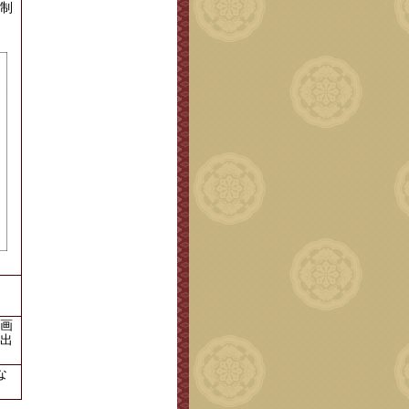
制
画
出
な