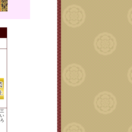
。
三
い
ろ