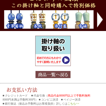
■ クレジットカード ■ 代金引換（
商品代金8000円以上で手数料無料
8000円未満は手数料300円） ■ コンビニ決済 ■ ペイジー決済
■ 銀行振込
（振込み手数料はお客様負担）詳しくは
こちら>>