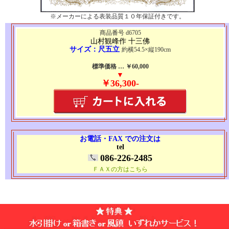
※メーカーによる表装品質１０年保証付きです。
商品番号 d6705
山村観峰作 十三佛
サイズ：尺五立
約横54.5×縦190cm
標準価格 … ￥60,000
▼
￥36,300-
お電話・FAX での注文は
tel
086-226-2485
ＦＡＸの方はこちら