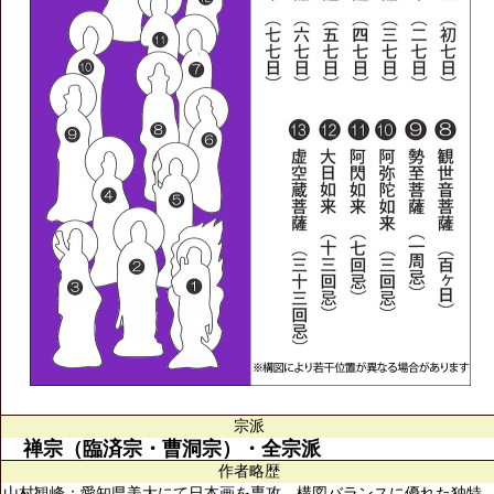
宗派
禅宗（臨済宗・曹洞宗）・全宗派
作者略歴
山村観峰：愛知県美大にて日本画を専攻。構図バランスに優れた独特