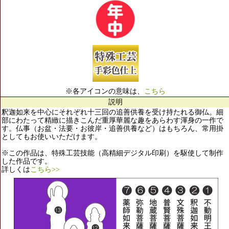
※各アイコンの意味は、
こちら
説明
釈迦如来を中心にそれぞれ十三回の追善供養を受け持たれる御仏。細
部にわたって精緻に描きこんだ重厚華麗な趣をあらわす渾身の一作で
す。仏事（お盆・法要・お彼岸・追善供養など）はもちろん、常用掛
としてもお使いいただけます。
※この作品は、特殊工芸技能（高精細デジタル印刷）を駆使して制作
した作品です。
詳しくは
こちら>>