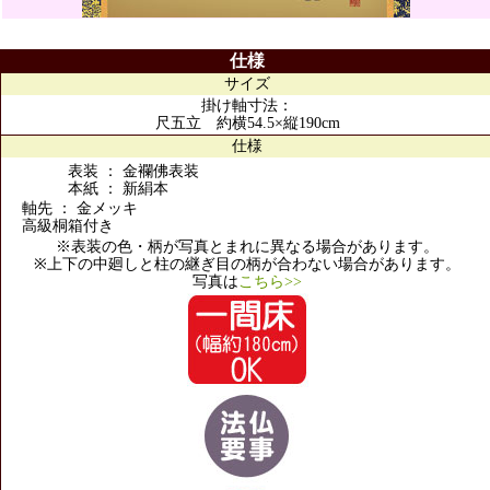
仕様
サイズ
掛け軸寸法：
尺五立 約横54.5×縦190cm
仕様
表装 ： 金襴佛表装
本紙 ： 新絹本
軸先 ： 金メッキ
高級桐箱付き
※表装の色・柄が写真とまれに異なる場合があります。
※上下の中廻しと柱の継ぎ目の柄が合わない場合があります。
写真は
こちら>>