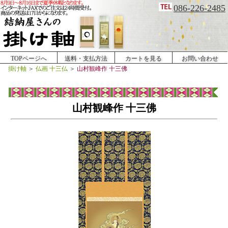
086-226-2485
TOPページへ
送料・支払方法
カートを見る
お問い合わせ
掛け軸
＞
仏画 十三仏
＞
山村観峰作 十三佛
山村観峰作 十三佛