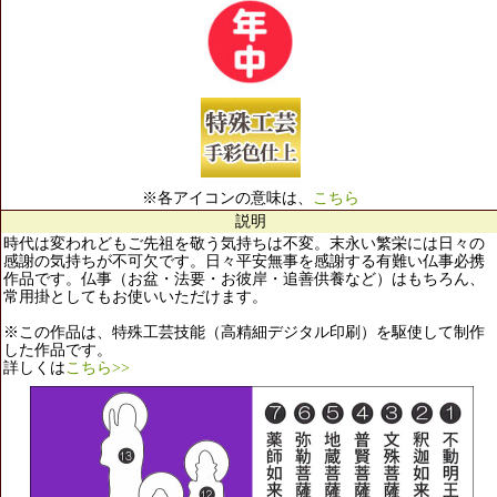
※各アイコンの意味は、
こちら
説明
時代は変われどもご先祖を敬う気持ちは不変。末永い繁栄には日々の
感謝の気持ちが不可欠です。日々平安無事を感謝する有難い仏事必携
作品です。仏事（お盆・法要・お彼岸・追善供養など）はもちろん、
常用掛としてもお使いいただけます。
※この作品は、特殊工芸技能（高精細デジタル印刷）を駆使して制作
した作品です。
詳しくは
こちら>>