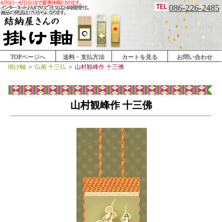
086-226-2485
TOPページへ
送料・支払方法
カートを見る
お問い合わせ
掛け軸
＞
仏画 十三仏
＞
山村観峰作 十三佛
山村観峰作 十三佛