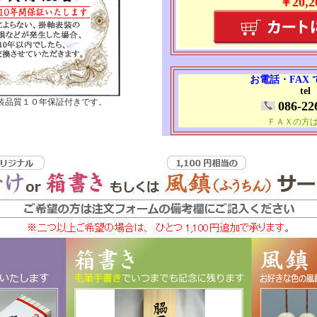
￥20,2
お電話・FAX
tel
装品質１０年保証付きです。
086-22
ＦＡＸの方