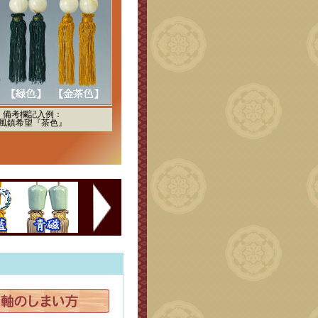
備考欄記入例：
風鎮希望『茶色』