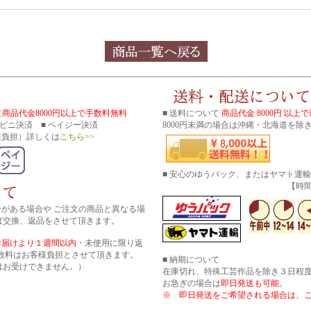
（
商品代金8000円以上で手数料無料
■ 送料について
商品代金 8000円 以上
コンビニ決済 ■ ペイジー決済
8000円未満の場合は沖縄・北海道を除き
様負担）詳しくは
こちら>>
■ 安心のゆうパック、またはヤマト運
【時間帯指
分がある場合や ご注文の商品と異なる場
ば交換、返品をさせて頂きます。
お届けより１週間以内
・未使用に限り返
数料はお客様負担とさせて頂きます。
■ 納期について
はお受けできません。）
在庫切れ、特殊工芸作品を除き３日程
お急ぎの場合は
即日発送も可能
。
※ 即日発送をご希望される場合は、