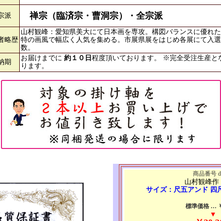
禅宗（臨済宗・曹洞宗）・全宗派
宗派
山村観峰：愛知県美大にて日本画を専攻。構図バランスに優れた
者略歴
特の画風で幅広く人気を集める。市展県展をはじめ各展にて入選
数。
お届けまでに
約１０日
程度頂いております。 ※完全受注生産と
納期
ります。
商品番号 d6
山村観峰作
サイズ：尺五アンド 四
標準価格 … ￥4
▼