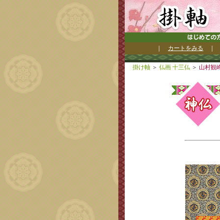
｜
カートをみる
掛け軸
＞
仏画 十三仏
＞
山村観峰