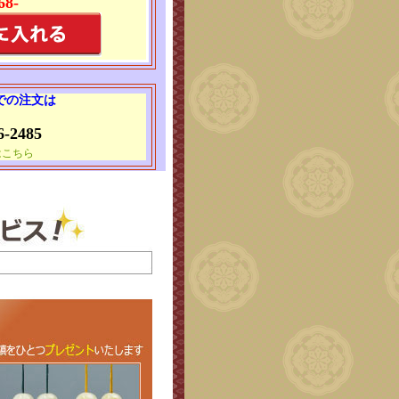
68-
 での注文は
6-2485
はこちら