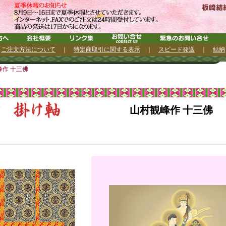
｜
ご注文方法について
｜
特定商取引に関する表示
｜
スピード発送
｜
結納
作 十三佛
山村観峰作 十三佛