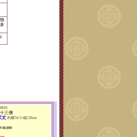
独
多
な
816
 十三佛
尺丈
約横54.5×縦120cm
0,000