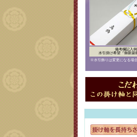
備考欄記入例
水引掛け希望『御新築
※水引飾りは変更になる場