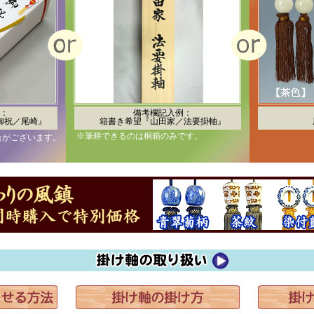
：
備考欄記入例：
御祝／尾崎』
箱書き希望『山田家／法要掛軸』
※筆耕できるのは桐箱のみです。
合がございます。