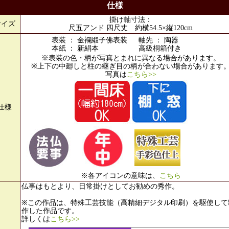
仕様
掛け軸寸法：
サイズ
尺五アンド 四尺丈 約横54.5×縦120cm
表装 ： 金襴緞子佛表装
軸先 ： 陶器
本紙 ： 新絹本
高級桐箱付き
※表装の色・柄が写真とまれに異なる場合があります。
※上下の中廻しと柱の継ぎ目の柄が合わない場合があります
写真は
こちら>>
仕様
※各アイコンの意味は、
こちら
仏事はもとより、日常掛けとしてお勧めの秀作。
※この作品は、特殊工芸技能（高精細デジタル印刷）を駆使して
作した作品です。
詳しくは
こちら>>