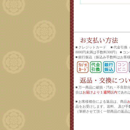
■ クレジットカード ■ 代金引換
8000円未満は手数料300円） ■ 
■ 銀行振込
（振込み手数料はお客
■ 万一商品に破損・汚れ・不良部
合は
お届けより１週間以内
であれ
■ お客様都合による返品は、商品
品をお受けします。送料、 及び手
（筆耕させて頂く一部商品の返品