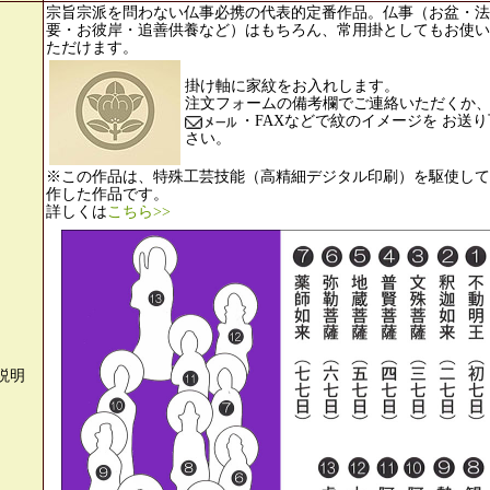
宗旨宗派を問わない仏事必携の代表的定番作品。仏事（お盆・法
要・お彼岸・追善供養など）はもちろん、常用掛としてもお使い
ただけます。
掛け軸に家紋をお入れします。
注文フォームの備考欄でご連絡いただくか
・FAXなどで紋のイメージを お送り
さい。
※この作品は、特殊工芸技能（高精細デジタル印刷）を駆使して
作した作品です。
詳しくは
こちら>>
説明