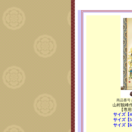
商品番号 g68
山村観峰
【専用
サイズ【4
サイズ【5
サイズ【6