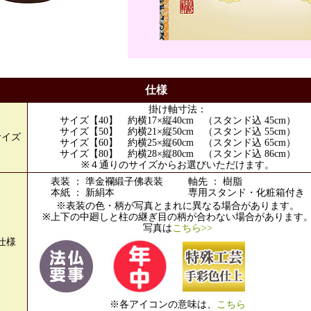
仕様
掛け軸寸法：
サイズ【40】 約横17×縦40cm （スタンド込 45cm）
サイズ【50】 約横21×縦50cm （スタンド込 55cm）
サイズ
サイズ【60】 約横25×縦60cm （スタンド込 65cm）
サイズ【80】 約横28×縦80cm （スタンド込 86cm）
※４通りのサイズからお選びいただけます。
表装 ： 準金襴緞子佛表装
軸先 ： 樹脂
本紙 ： 新絹本
専用スタンド・化粧箱付き
※表装の色・柄が写真とまれに異なる場合があります。
※上下の中廻しと柱の継ぎ目の柄が合わない場合があります
写真は
こちら>>
仕様
※各アイコンの意味は、
こちら