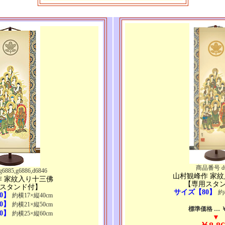
商品番号 d6
85,g6886,d6846
山村観峰作 家
作 家紋入り十三佛
【専用スタ
スタンド付】
サイズ【80】
約
0】
約横17×縦40cm
0】
約横21×縦50cm
標準価格 … ￥1
0】
約横25×縦60cm
▼