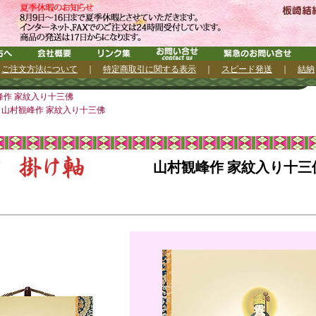
｜
ご注文方法について
｜
特定商取引に関する表示
｜
スピード発送
｜
結納
峰作 家紋入り十三佛
山村観峰作 家紋入り十三佛
山村観峰作 家紋入り十三