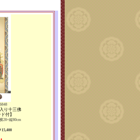
848
紋入り十三佛
ンド付】
横28×縦80cm
5,400