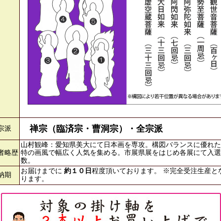
禅宗（臨済宗・曹洞宗）・全宗派
宗派
山村観峰：愛知県美大にて日本画を専攻。構図バランスに優れた
者略歴
特の画風で幅広く人気を集める。市展県展をはじめ各展にて入選
数。
お届けまでに
約１０日
程度頂いております。 ※完全受注生産と
納期
ります。