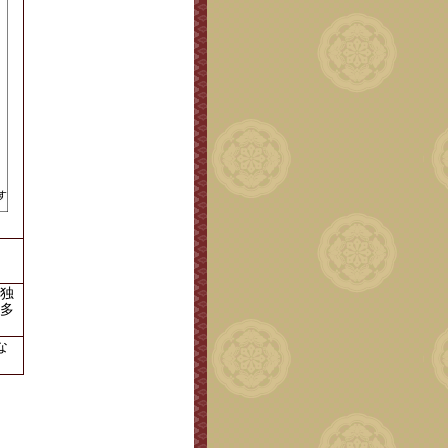
独
多
な