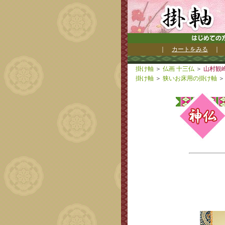
｜
カートをみる
掛け軸
＞
仏画 十三仏
＞
山村観
掛け軸
＞
狭いお床用の掛け軸
＞