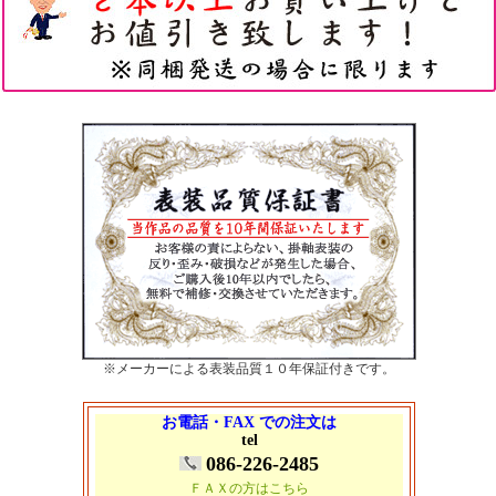
※メーカーによる表装品質１０年保証付きです。
お電話・FAX での注文は
tel
086-226-2485
ＦＡＸの方はこちら