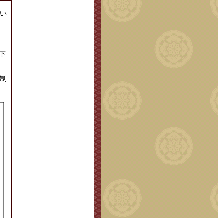
い
、
下
制