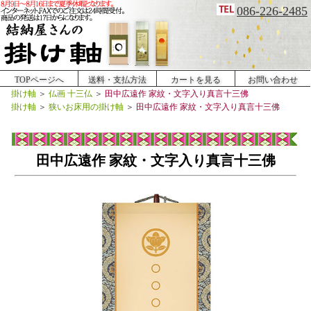
086-226-2485
TOPページへ
送料・支払方法
カートを見る
お問い合わせ
掛け軸
＞
仏画 十三仏
＞
田中広遠作 家紋・文字入り真言十三佛
掛け軸
＞
狭いお床用の掛け軸
＞
田中広遠作 家紋・文字入り真言十三佛
田中広遠作 家紋・文字入り真言十三佛