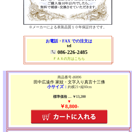
※メーカーによる表装品質１０年保証付きです。
お電話・FAX での注文は
tel
086-226-2485
ＦＡＸの方はこちら
商品番号 d6896
田中広遠作 家紋・文字入り真言十三佛
小サイズ：
約横21×縦60cm
標準価格 … ￥13,200
▼
￥8,800-