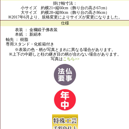
掛け軸寸法：
小サイズ 約横21×縦60cm（飾り台の高さ67cm）
大サイズ 約横28×縦80cm（飾り台の高さ86cm）
※2017年6月より、規格変更によりサイズが変更になりました。
仕様
表装 ： 金襴緞子佛表装
本紙 ： 新絹本
軸先 ： 樹脂
専用スタンド・化粧箱付き
※表装の色・柄が写真とまれに異なる場合があります。
※上下の中廻しと柱の継ぎ目の柄が合わない場合があります。
写真は
こちら>>