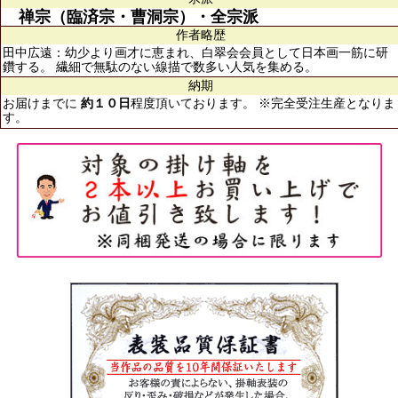
禅宗（臨済宗・曹洞宗）・全宗派
作者略歴
田中広遠：幼少より画才に恵まれ、白翠会会員として日本画一筋に研
鑽する。 繊細で無駄のない線描で数多い人気を集める。
納期
お届けまでに
約１０日
程度頂いております。 ※完全受注生産となりま
す。