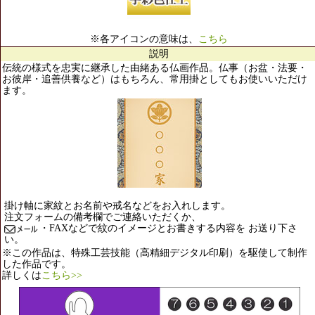
※各アイコンの意味は、
こちら
説明
伝統の様式を忠実に継承した由緒ある仏画作品。仏事（お盆・法要・
お彼岸・追善供養など）はもちろん、常用掛としてもお使いいただけ
ます。
掛け軸に家紋とお名前や戒名などをお入れします。
注文フォームの備考欄でご連絡いただくか、
・FAXなどで紋のイメージとお書きする内容を お送り下さ
い。
※この作品は、特殊工芸技能（高精細デジタル印刷）を駆使して制作
した作品です。
詳しくは
こちら>>