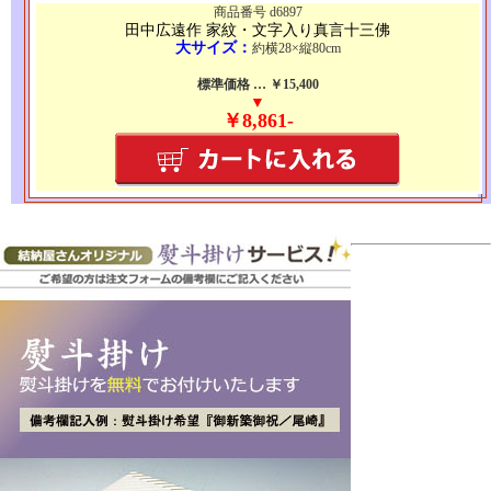
商品番号 d6897
田中広遠作 家紋・文字入り真言十三佛
大サイズ：
約横28×縦80cm
標準価格 … ￥15,400
▼
￥8,861-