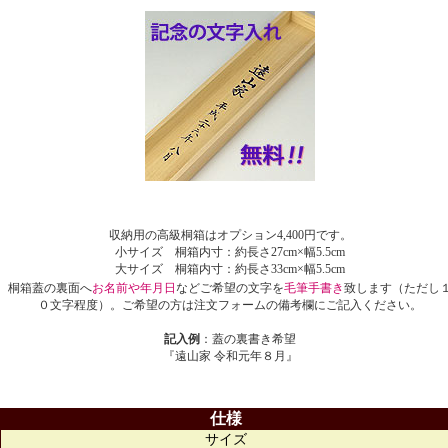
収納用の高級桐箱はオプション4,400円です。
小サイズ 桐箱内寸：約長さ27cm×幅5.5cm
大サイズ 桐箱内寸：約長さ33cm×幅5.5cm
桐箱蓋の裏面へ
お名前や年月日
などご希望の文字を
毛筆手書き
致します（ただし
０文字程度）。ご希望の方は注文フォームの備考欄にご記入ください。
記入例
：蓋の裏書き希望
『遠山家 令和元年８月』
仕様
サイズ