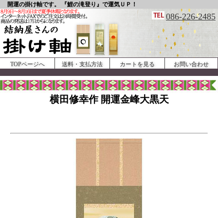
開運の掛け軸です。 『鯉の滝登り』で運気ＵＰ！
086-226-2485
TOPページへ
送料・支払方法
カートを見る
お問い合わせ
横田修幸作 開運金峰大黒天