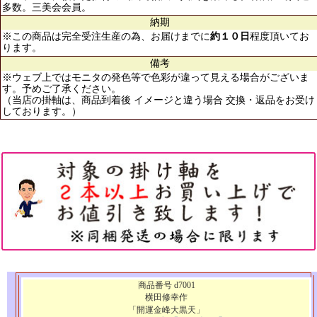
多数。三美会会員。
納期
※この商品は完全受注生産の為、お届けまでに
約１０日
程度頂いてお
ります。
備考
※ウェブ上ではモニタの発色等で色彩が違って見える場合がございま
す。予めご了承ください。
（当店の掛軸は、商品到着後 イメージと違う場合 交換・返品をお受け
しております。）
商品番号 d7001
横田修幸作
「開運金峰大黒天」