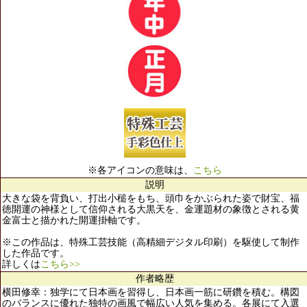
※各アイコンの意味は、
こちら
説明
大きな袋を背負い、打出小槌をもち、頭巾をかぶられた姿で財宝、福
徳開運の神様として信仰される大黒天を、金運題材の象徴とされる黄
金富士と描かれた開運掛軸です。
※この作品は、特殊工芸技能（高精細デジタル印刷）を駆使して制作
した作品です。
詳しくは
こちら>>
作者略歴
横田修幸：独学にて日本画を習得し、日本画一筋に研鑽を積む。構図
のバランスに優れた独特の画風で幅広い人気を集める。各展にて入選