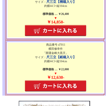
尺三立【桐箱入り】
サイズ：
約横44.5×縦164cm
標準価格 … ￥26,400
▼
￥14,850-
商品番号 d7011
横田修幸作
「開運金峰大黒天」
尺三立【紙箱入り】
サイズ：
約横44.5×縦164cm
標準価格 … ￥22,000
▼
￥12,630-