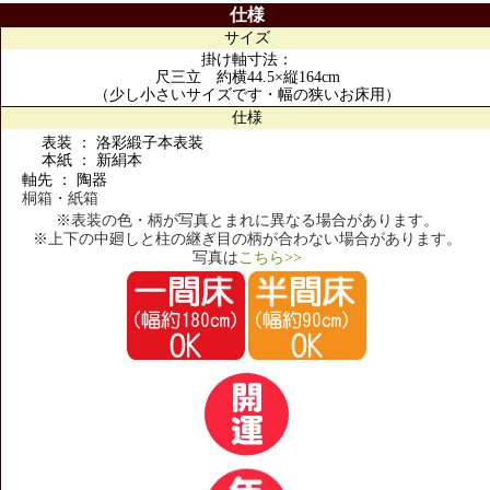
仕様
サイズ
掛け軸寸法：
尺三立 約横44.5×縦164cm
（少し小さいサイズです・幅の狭いお床用）
仕様
表装 ： 洛彩緞子本表装
本紙 ： 新絹本
軸先 ： 陶器
桐箱・紙箱
※表装の色・柄が写真とまれに異なる場合があります。
※上下の中廻しと柱の継ぎ目の柄が合わない場合があります。
写真は
こちら>>