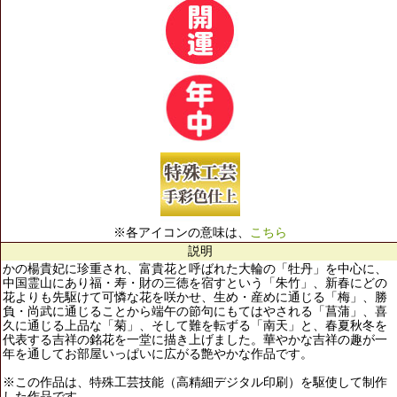
※各アイコンの意味は、
こちら
説明
かの楊貴妃に珍重され、富貴花と呼ばれた大輪の「牡丹」を中心に、
中国霊山にあり福・寿・財の三徳を宿すという「朱竹」、新春にどの
花よりも先駆けて可憐な花を咲かせ、生め・産めに通じる「梅」、勝
負・尚武に通じることから端午の節句にもてはやされる「菖蒲」、喜
久に通じる上品な「菊」、そして難を転ずる「南天」と、春夏秋冬を
代表する吉祥の銘花を一堂に描き上げました。華やかな吉祥の趣が一
年を通してお部屋いっぱいに広がる艶やかな作品です。
※この作品は、特殊工芸技能（高精細デジタル印刷）を駆使して制作
した作品です。