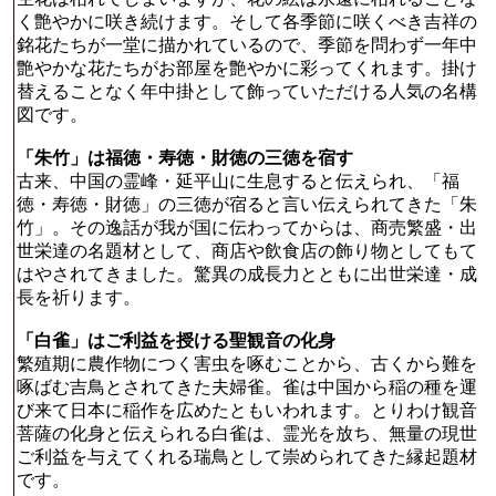
く艶やかに咲き続けます。そして各季節に咲くべき吉祥の
銘花たちが一堂に描かれているので、季節を問わず一年中
艶やかな花たちがお部屋を艶やかに彩ってくれます。掛け
替えることなく年中掛として飾っていただける人気の名構
図です。
「朱竹」は福徳・寿徳・財徳の三徳を宿す
古来、中国の霊峰・延平山に生息すると伝えられ、「福
徳・寿徳・財徳」の三徳が宿ると言い伝えられてきた「朱
竹」。その逸話が我が国に伝わってからは、商売繁盛・出
世栄達の名題材として、商店や飲食店の飾り物としてもて
はやされてきました。驚異の成長力とともに出世栄達・成
長を祈ります。
「白雀」はご利益を授ける聖観音の化身
繁殖期に農作物につく害虫を啄むことから、古くから難を
啄ばむ吉鳥とされてきた夫婦雀。雀は中国から稲の種を運
び来て日本に稲作を広めたともいわれます。とりわけ観音
菩薩の化身と伝えられる白雀は、霊光を放ち、無量の現世
ご利益を与えてくれる瑞鳥として崇められてきた縁起題材
です。