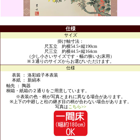
仕様
サイズ
掛け軸寸法：
尺五立 約横54.5×縦190cm
尺三立 約横44.5×縦164cm
（少し小さいサイズです・幅の狭いお床用）
※３通りのサイズからお選びいただけます。
仕様
表装 ： 洛彩緞子本表装
本紙 ： 新絹本
軸先 ： 陶器
桐箱・紙箱の２通りをご用意しています。
※表装の色・柄が写真とまれに異なる場合があります。
※上下の中廻しと柱の継ぎ目の柄が合わない場合があります。
写真は
こちら>>