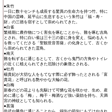
●朱竹
一日に数十センチも成長する驚異の生命力を持つ竹。特に
中国の霊峰。延平山に生息するという朱竹は「福・寿・
財」の三徳を宿すとして崇められてきた。
●白雀
繁殖期に農作物につく害虫を啄むことから、難を啄む吉鳥
とされ、特に白い雀は三十三の姿に身を変え、悩める人々
を救ってくださる「聖観世音菩薩」の化身として、古くか
ら崇められてきた霊鳥。
●南天
難を転ずるに通じるとして、古くから鬼門の方角やトイレ
の近くに植えられてきた厄除けの象徴とされる。
●牡丹
楊貴妃が大切な人をもてなす際に必ず飾ったとされる「富
貴花」と呼ばれる艶やかな大輪の花。
●白梅
新春のどの花よりも先駆けて可憐な花を咲かせ、生め、産
めに通じる「梅」。梅干・梅酒など強い薬効を持ち、天満
宮の神紋としても知られる。
●菖蒲
尚武や勝負に通じることから、端午の節句にもてはやされ