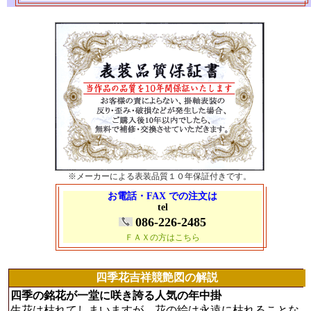
※メーカーによる表装品質１０年保証付きです。
お電話・FAX での注文は
tel
086-226-2485
ＦＡＸの方はこちら
四季花吉祥競艶図の解説
四季の銘花が一堂に咲き誇る人気の年中掛
生花は枯れてしまいますが、花の絵は永遠に枯れることな