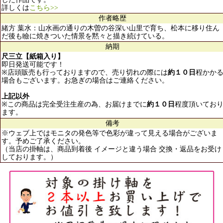
詳しくは
こちら>>
作者略歴
緒方 葉水：山水画の通りの木曽の谷深い山里で育ち、松本に移り住ん
だ後も瞼に焼きついた情景を黙々と描き続けている。
納期
尺三立【紙箱入り】
即日発送可能です！
※店頭販売も行っておりますので、売り切れの際には
約１０日
程かか
場合もございます。お急ぎの場合はご連絡ください。
上記以外
※この商品は完全受注生産の為、お届けまでに
約１０日
程度頂いてお
ます。
備考
※ウェブ上ではモニタの発色等で色彩が違って見える場合がございま
す。予めご了承ください。
（当店の掛軸は、商品到着後 イメージと違う場合 交換・返品をお受け
しております。）