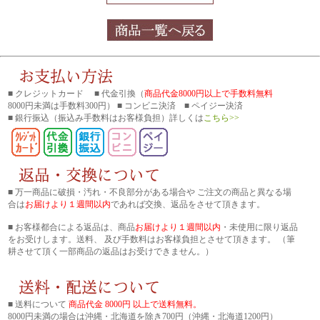
■ クレジットカード ■ 代金引換（
商品代金8000円以上で手数料無料
8000円未満は手数料300円） ■ コンビニ決済 ■ ペイジー決済
■ 銀行振込
（振込み手数料はお客様負担）詳しくは
こちら>>
■ 万一商品に破損・汚れ・不良部分がある場合や ご注文の商品と異なる場
合は
お届けより１週間以内
であれば交換、返品をさせて頂きます。
■ お客様都合による返品は、商品
お届けより１週間以内
・未使用に限り返品
をお受けします。送料、 及び手数料はお客様負担とさせて頂きます。 （筆
耕させて頂く一部商品の返品はお受けできません。）
■ 送料について
商品代金 8000円 以上で送料無料。
8000円未満の場合は沖縄・北海道を除き700円（沖縄・北海道1200円）