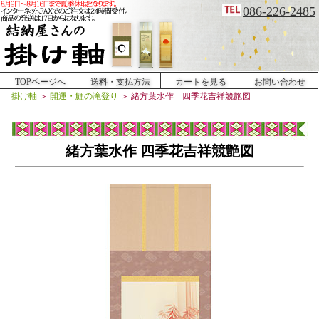
086-226-2485
TOPページへ
送料・支払方法
カートを見る
お問い合わせ
掛け軸
＞
開運・鯉の滝登り
＞
緒方葉水作 四季花吉祥競艶図
緒方葉水作 四季花吉祥競艶図