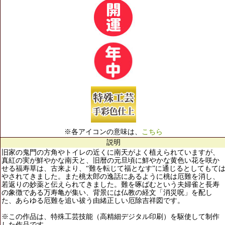
※各アイコンの意味は、
こちら
説明
旧家の鬼門の方角やトイレの近くに南天がよく植えられていますが、
真紅の実が鮮やかな南天と、旧暦の元旦頃に鮮やかな黄色い花を咲か
せる福寿草は、古来より、“難を転じて福となす”に通じるとしてもて
やされてきました。また桃太郎の逸話にあるように桃は厄難を消し、
若返りの妙薬と伝えられてきました。難を啄ばむという夫婦雀と長寿
の象徴である万寿亀が集い、背景には仏教の経文「消災呪」を配し
た、あらゆる厄難を追い祓う由緒正しい厄除吉祥図です。
※この作品は、特殊工芸技能（高精細デジタル印刷）を駆使して制作
した作品です。