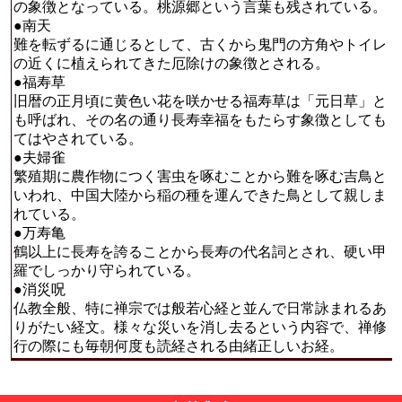
の象徴となっている。桃源郷という言葉も残されている。
●南天
難を転ずるに通じるとして、古くから鬼門の方角やトイレ
の近くに植えられてきた厄除けの象徴とされる。
●福寿草
旧暦の正月頃に黄色い花を咲かせる福寿草は「元日草」と
も呼ばれ、その名の通り長寿幸福をもたらす象徴としても
てはやされている。
●夫婦雀
繁殖期に農作物につく害虫を啄むことから難を啄む吉鳥と
いわれ、中国大陸から稲の種を運んできた鳥として親しま
れている。
●万寿亀
鶴以上に長寿を誇ることから長寿の代名詞とされ、硬い甲
羅でしっかり守られている。
●消災呪
仏教全般、特に禅宗では般若心経と並んで日常詠まれるあ
りがたい経文。様々な災いを消し去るという内容で、禅修
行の際にも毎朝何度も読経される由緒正しいお経。