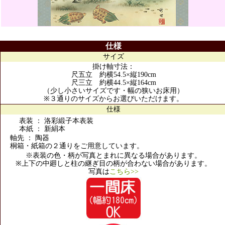
仕様
サイズ
掛け軸寸法：
尺五立 約横54.5×縦190cm
尺三立 約横44.5×縦164cm
（少し小さいサイズです・幅の狭いお床用）
※３通りのサイズからお選びいただけます。
仕様
表装 ： 洛彩緞子本表装
本紙 ： 新絹本
軸先 ： 陶器
桐箱・紙箱の２通りをご用意しています。
※表装の色・柄が写真とまれに異なる場合があります。
※上下の中廻しと柱の継ぎ目の柄が合わない場合があります。
写真は
こちら>>