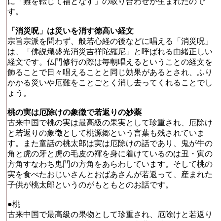
に「難を転じて福となす」の取り合わせが生まれたので
す。
「消災呪」は災いを消す徳高い経文
宗旨宗派を問わず、般若心経の後などに唱える「消災呪」
は、「佛説熾盛光消災吉祥陀羅尼」と呼ばれる由緒正しい
経文です。仏門修行の際は毎朝唱えるということの経文を
飾ることで日々唱えることと同じ効果があるとされ、ふり
かかる災いや厄難をことごとく消し去ってくれることでし
ょう。
桃の実は厄除けの象徴で若返りの妙薬
古来中国で桃の実は最高級の果実として珍重され、厄除け
と若返りの象徴として桃源郷という言葉も残されていま
す。また童話の桃太郎は実は厄除けの話であり、鬼が牛の
角と虎の牙と虎の毛皮の褌を身に着けているのは丑・寅の
方角すなわち鬼門の方角をあらわしています。そして桃の
実を食べたおじいさんとおばあさんが若返って、産まれた
子供が桃太郎というのがもともとのお話です。
●桃
古来中国で最高級の果物として珍重され、厄除けと若返り