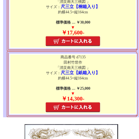
「消災南天三桃図 」
尺三立【桐箱入り】
サイズ：
約横44.5×縦164cm
標準価格 … ￥30,000
▼
￥17,600-
商品番号 d7135
田村竹世作
「消災南天三桃図 」
尺三立【紙箱入り】
サイズ：
約横44.5×縦164cm
標準価格 … ￥25,000
▼
￥14,300-