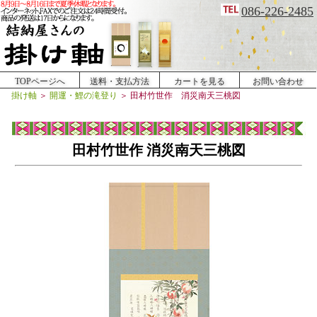
086-226-2485
TOPページへ
送料・支払方法
カートを見る
お問い合わせ
掛け軸
＞
開運・鯉の滝登り
＞
田村竹世作 消災南天三桃図
田村竹世作 消災南天三桃図