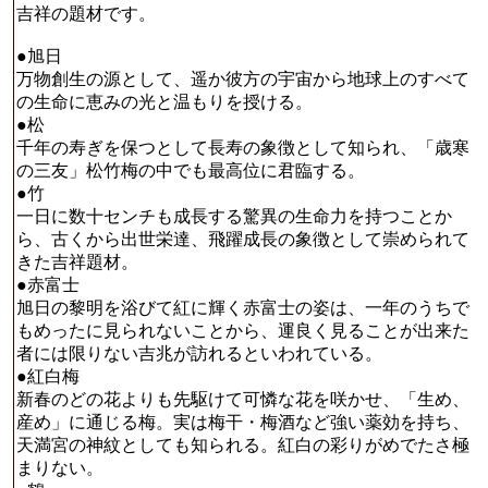
吉祥の題材です。
●旭日
万物創生の源として、遥か彼方の宇宙から地球上のすべて
の生命に恵みの光と温もりを授ける。
●松
千年の寿ぎを保つとして長寿の象徴として知られ、「歳寒
の三友」松竹梅の中でも最高位に君臨する。
●竹
一日に数十センチも成長する驚異の生命力を持つことか
ら、古くから出世栄達、飛躍成長の象徴として崇められて
きた吉祥題材。
●赤富士
旭日の黎明を浴びて紅に輝く赤富士の姿は、一年のうちで
もめったに見られないことから、運良く見ることが出来た
者には限りない吉兆が訪れるといわれている。
●紅白梅
新春のどの花よりも先駆けて可憐な花を咲かせ、「生め、
産め」に通じる梅。実は梅干・梅酒など強い薬効を持ち、
天満宮の神紋としても知られる。紅白の彩りがめでたさ極
まりない。