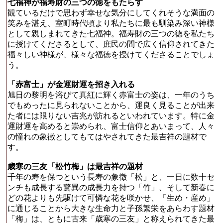
七福神が福寿財の三つの徳をもたらす
観ているだけで思わず幸せな気分にしてくれそうな満面の
笑みを湛え、室町時代頃より私たちに最も馴染み深い神様
として親しまれてきた七福神。福寿財の三つの徳を私たち
に授けてくださるとして、庶民の間で広く信仰されてきた
福々しい神様が、様々な福徳を授けてくださることでしょ
う。
「赤富士」が金運財運を招き入れる
旭日の黎明を浴びて真紅に輝く赤富士の姿は、一年のうち
でもめったに見られないことから、運良く見ることが出来
た者には限りない吉兆が訪れるといわれています。特に金
運財運を高めると崇められ、富士信仰とあいまって、人々
の憧れの象徴としてもてはやされてきた最吉祥の題材で
す。
歳寒の三友「松竹梅」は最吉祥の題材
千年の寿を保つという長寿の象徴「松」と、一日に数十セ
ンチも成長する驚異の成長力を持つ「竹」、そして新春に
どの花よりも先駆けて可憐な花を咲かせ、「生め・産め」
に通じることから大きな生命力と子孫繁栄をあらわす題材
「梅」は、ともに古来「歳寒の三友」と称えられてきた最