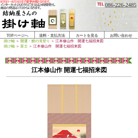
086-226-2485
TOPページへ
送料・支払方法
カートを見る
お問い合わせ
掛け軸
＞
開運・鯉の滝登り
＞
江本修山作 開運七福招来図
掛け軸
＞
富士
＞
江本修山作 開運七福招来図
江本修山作 開運七福招来図