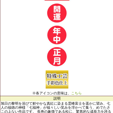
※各アイコンの意味は、
こちら
説明
旭日の黎明を浴びて鮮やかな真紅に染まる霊峰富士を遥かに望み、七
人の福徳の神様「七福神」が福々しい笑みを浮かべて集う、めでたさ
この上ない作品です。 長寿の象徴である松に、驚異的な成長力を誇る