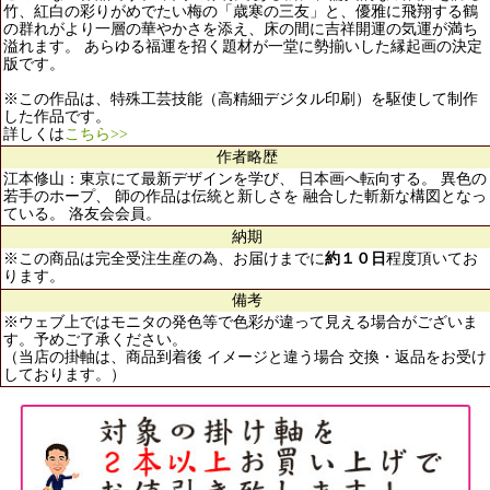
竹、紅白の彩りがめでたい梅の「歳寒の三友」と、優雅に飛翔する鶴
の群れがより一層の華やかさを添え、床の間に吉祥開運の気運が満ち
溢れます。 あらゆる福運を招く題材が一堂に勢揃いした縁起画の決定
版です。
※この作品は、特殊工芸技能（高精細デジタル印刷）を駆使して制作
した作品です。
詳しくは
こちら>>
作者略歴
江本修山：東京にて最新デザインを学び、 日本画へ転向する。 異色の
若手のホープ、 師の作品は伝統と新しさを 融合した斬新な構図となっ
ている。 洛友会会員。
納期
※この商品は完全受注生産の為、お届けまでに
約１０日
程度頂いてお
ります。
備考
※ウェブ上ではモニタの発色等で色彩が違って見える場合がございま
す。予めご了承ください。
（当店の掛軸は、商品到着後 イメージと違う場合 交換・返品をお受け
しております。）