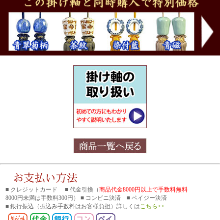
■ クレジットカード ■ 代金引換（
商品代金8000円以上で手数料無料
8000円未満は手数料300円） ■ コンビニ決済 ■ ペイジー決済
■ 銀行振込
（振込み手数料はお客様負担）詳しくは
こちら>>