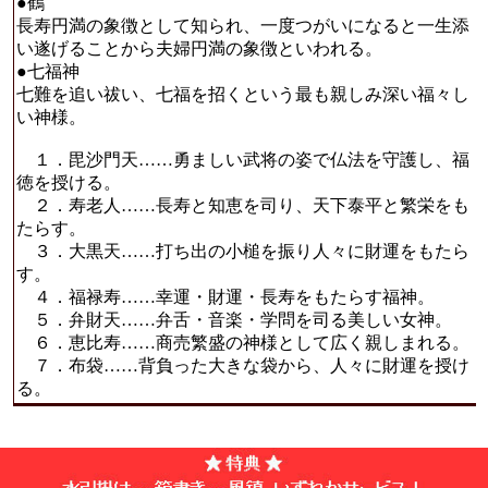
●鶴
長寿円満の象徴として知られ、一度つがいになると一生添
い遂げることから夫婦円満の象徴といわれる。
●七福神
七難を追い祓い、七福を招くという最も親しみ深い福々し
い神様。
１．毘沙門天……勇ましい武将の姿で仏法を守護し、福
徳を授ける。
２．寿老人……長寿と知恵を司り、天下泰平と繁栄をも
たらす。
３．大黒天……打ち出の小槌を振り人々に財運をもたら
す。
４．福禄寿……幸運・財運・長寿をもたらす福神。
５．弁財天……弁舌・音楽・学問を司る美しい女神。
６．恵比寿……商売繁盛の神様として広く親しまれる。
７．布袋……背負った大きな袋から、人々に財運を授け
る。