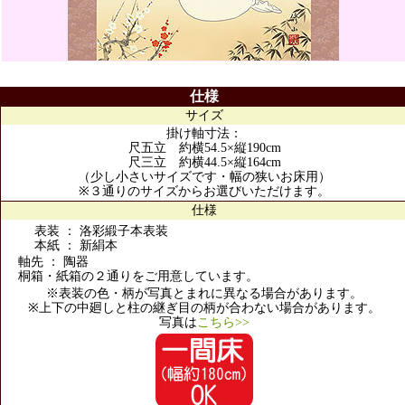
仕様
サイズ
掛け軸寸法：
尺五立 約横54.5×縦190cm
尺三立 約横44.5×縦164cm
（少し小さいサイズです・幅の狭いお床用）
※３通りのサイズからお選びいただけます。
仕様
表装 ： 洛彩緞子本表装
本紙 ： 新絹本
軸先 ： 陶器
桐箱・紙箱の２通りをご用意しています。
※表装の色・柄が写真とまれに異なる場合があります。
※上下の中廻しと柱の継ぎ目の柄が合わない場合があります。
写真は
こちら>>