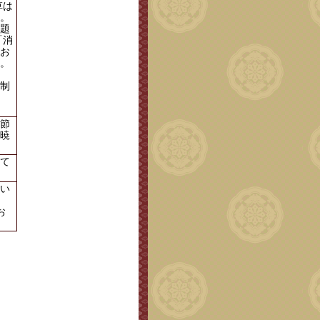
草は
。
題
「消
お
。
制
節
暁
て
い
お