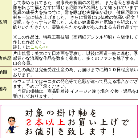
して崇められてきた、健康長寿祈願の名題材。 また南天と福寿
難を転じて福となすに通じる厄除の代名詞として知られています
驚異の成長力を持つ竹に、難を啄ばむ夫婦雀が遊び、健康厄除の
材を一堂に描き上げました。 さらに背景には仏教の徳高い経文
説明
災呪」をうっすらと配した、末永い健康長寿と厄除けを祈念して
飾りいただきたい、霊験あらたかな趣があふれ出る吉祥作品です
※この作品は、特殊工芸技能（高精細デジタル印刷）を駆使して
作した作品です。
詳しくは
こちら>>
片山観雪：美大にて日本画を専攻し、以後に画道一筋に進む。季
者略歴
感豊かな流麗な作品を数多く発表し、多くのファンを魅了する。
山会会員。
※この商品は完全受注生産の為、お届けまでに
約１０日
程度頂い
納期
おります。
※ウェブ上ではモニタの発色等で色彩が違って見える場合がござ
ます。予めご了承ください。
備考
（当店の掛軸は、商品到着後 イメージと違う場合 交換・返品を
受けしております。）