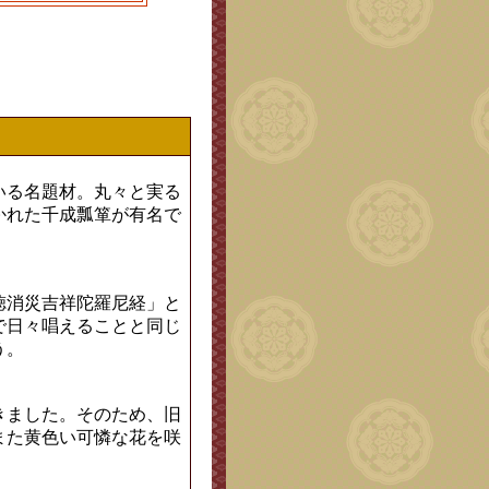
いる名題材。丸々と実る
かれた千成瓢箪が有名で
徳消災吉祥陀羅尼経」と
で日々唱えることと同じ
う。
きました。そのため、旧
また黄色い可憐な花を咲