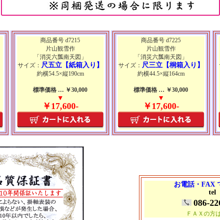
商品番号 d7215
商品番号 d7225
片山観雪作
片山観雪作
「消災六瓢南天図」
「消災六瓢南天図」
】
尺五立【紙箱入り】
尺三立【桐箱入り】
サイズ：
サイズ：
約横54.5×縦190cm
約横44.5×縦164cm
標準価格 … ￥30,000
標準価格 … ￥30,000
▼
▼
￥17,600-
￥17,600-
お電話・FAX
tel
086-22
ＦＡＸの方