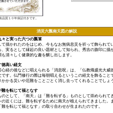
装品質１０年保証付きです。
消災六瓢南天図の解説
丸々と実った六つの瓢箪
して描かれたのをはじめ、今もなお無病息災を祈って飾られて
る、実るとして縁起の良い題材として知られ、秀吉の旗印に描
調も清々しく健康的な趣を醸し出します。
す徳高い経文
若心経の後などに唱えられる「消息呪」は、「仏教熾盛光大威
文です。仏門修行の際は毎朝唱えるというこの経文を飾ること
りかかる災いや厄難をことごとく消し去ってくれることでしょ
が難を転じて福となす
ものとして、「南天」は「難を転ずる」ものとして崇められて
レの近くには、難を転ずるために南天が植えられてきました。
「難を転じて福となす」の取り合わせが生まれたのです。