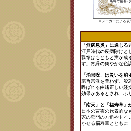
※メーカーによる表
「無病息災」に通じる
江戸時代の疫病除けと
瓢箪はもともと実が成
す。青緑の爽やかな色
「消息呪」は災いを消
宗旨宗派を問わず、般
呼ばれる由緒正しい経
効果があるとされ、ふ
「南天」と「福寿草」
日本の言霊の代表的な
家の鬼門の方角やトイ
かせる福寿草とともに