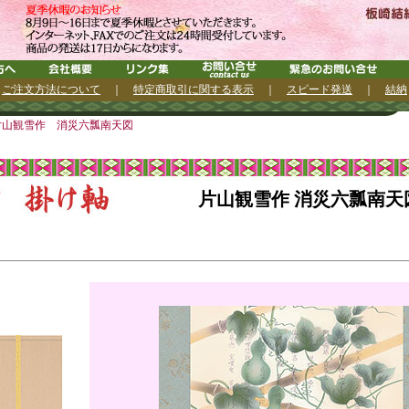
｜
ご注文方法について
｜
特定商取引に関する表示
｜
スピード発送
｜
結納
片山観雪作 消災六瓢南天図
片山観雪作 消災六瓢南天