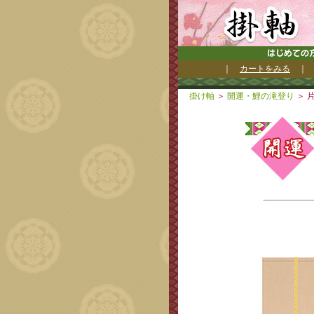
｜
カートをみる
掛け軸
＞
開運・鯉の滝登り
＞