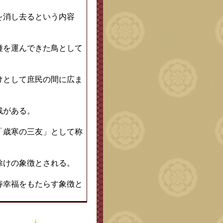
を消し去るという内容
種を運んできた鳥として
けとして庶民の間に広ま
残がある。
「歳寒の三友」として称
除けの象徴とされる。
寿幸福をもたらす象徴と