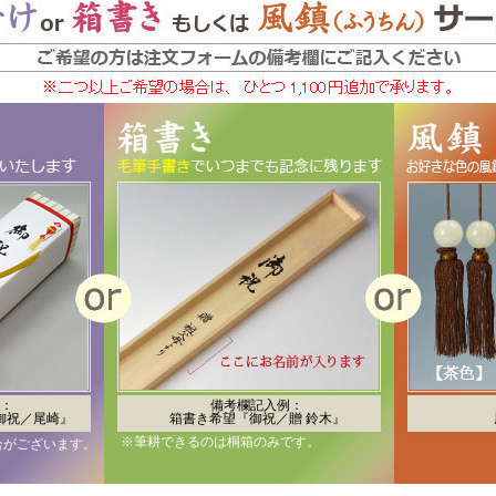
：
備考欄記入例：
御祝／尾崎』
箱書き希望『御祝／贈 鈴木』
※筆耕できるのは桐箱のみです。
合がございます。