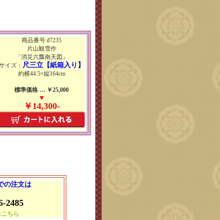
商品番号 d7235
片山観雪作
「消災六瓢南天図」
尺三立【紙箱入り】
サイズ：
約横44.5×縦164cm
標準価格 … ￥25,000
▼
￥14,300-
 での注文は
6-2485
はこちら