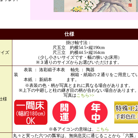
仕様
掛け軸寸法：
尺五立 約横54.5×縦190cm
サイズ
尺三立 約横44.5×縦164cm
（少し小さいサイズです・幅の狭いお床用）
※３通りのサイズからお選びいただけます。
表装 ： 洛彩緞子本表
軸先 ： 陶器
装
桐箱・紙箱の２通りをご用意して
本紙 ： 新絹本
ます。
※表装の色・柄が写真とまれに異なる場合があります。
※上下の中廻しと柱の継ぎ目の柄が合わない場合があります
写真は
こちら>>
仕様
※各アイコンの意味は、
こちら
丸々と実った六つの瓢箪は、無病息災に通じることから「六瓢」