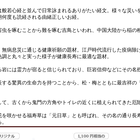
は般若心経と並んで日常詠まれるありがたい経文。様々な災い
朝何度も読経される由緒正しいお経。
害虫を啄むことから難を啄む吉鳥といわれ、中国大陸から稲の
、無病息災に通じる健康祈願の題材。江戸時代流行した疫病除
色調と丸々と実った様子が健康長寿に最適な題材。
る岩には霊力が宿ると信じられており、巨岩信仰などにその名
長する驚異の生命力を持つことから、松・梅とともに最吉祥の
して、古くから鬼門の方角やトイレの近くに植えられてきた厄
花を咲かせる福寿草は「元日草」とも呼ばれ、その名の通り長
る。