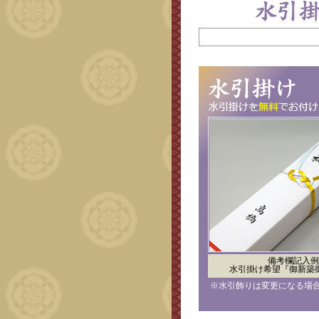
備考欄記入例
水引掛け希望『御新築
※水引飾りは変更になる場