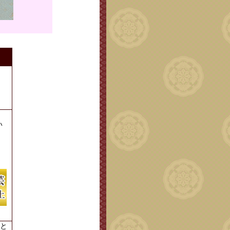
い
。
と