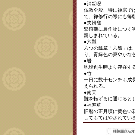
●消災呪
仏教全般、特に禅宗で
で、禅修行の際にも毎
●夫婦雀
繁殖期に農作物につく
親しまれている。
●六瓢
六つの瓢箪「六瓢」は
り、青緑色の爽やかな
●岩
地球創生時より存在す
●竹
一日に数十センチも成
えられる。
●南天
難を転ずるに通じると
●福寿草
旧暦の正月頃に黄色い
してもてはやされてい