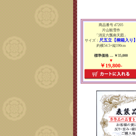
商品番号 d7205
片山観雪作
「消災六瓢南天図」
尺五立【桐箱入り
サイズ：
約横54.5×縦190cm
標準価格 … ￥35,000
▼
￥19,800-