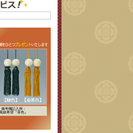
備考欄記入例：
風鎮希望『茶色』