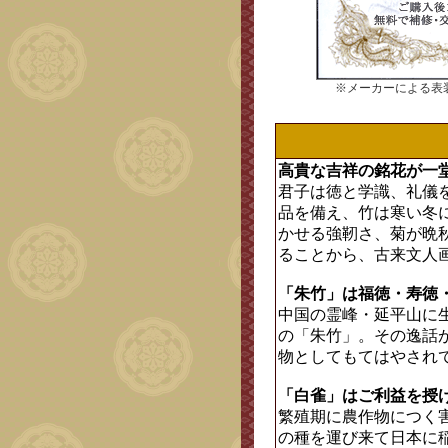
※メーカーによる表
高貴な吉祥の銘花が一
君子は徳と学識、礼儀
品を備え、竹は寒い冬
かせる強靭さ、菊が晩
ることから、古来文人
「朱竹」は福徳・寿徳
中国の霊峰・延平山に
の「朱竹」。その逸話
物としてもてはやされ
「白雀」はご利益を授
繁殖期に農作物につく
の種を運び来て日本に