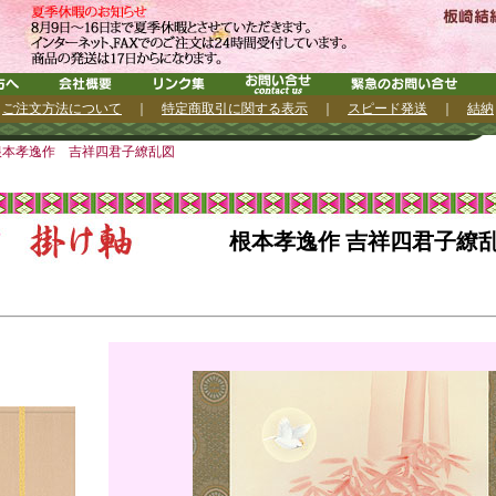
｜
ご注文方法について
｜
特定商取引に関する表示
｜
スピード発送
｜
結納
根本孝逸作 吉祥四君子繚乱図
根本孝逸作 吉祥四君子繚