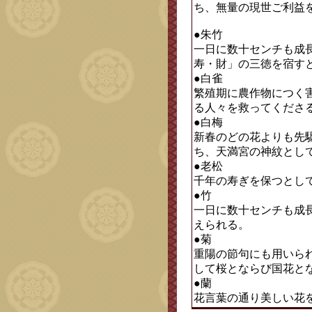
ち、無量の現世ご利益
●朱竹
一日に数十センチも成
寿・財」の三徳を宿す
●白雀
繁殖期に農作物につく
る人々を救ってくださ
●白梅
新春のどの花よりも先
ち、天満宮の神紋とし
●老松
千年の寿ぎを保つとし
●竹
一日に数十センチも成
えられる。
●菊
重陽の節句にも用いら
して桜とならび国花と
●蘭
花言葉の通り美しい花