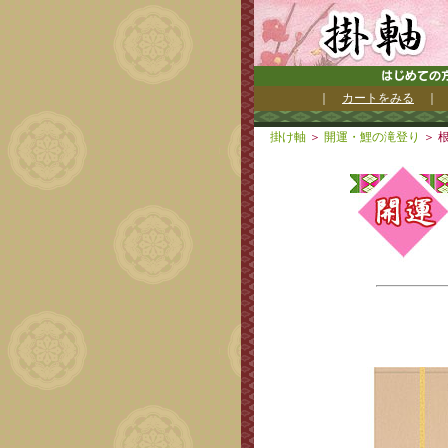
｜
カートをみる
掛け軸
＞
開運・鯉の滝登り
＞