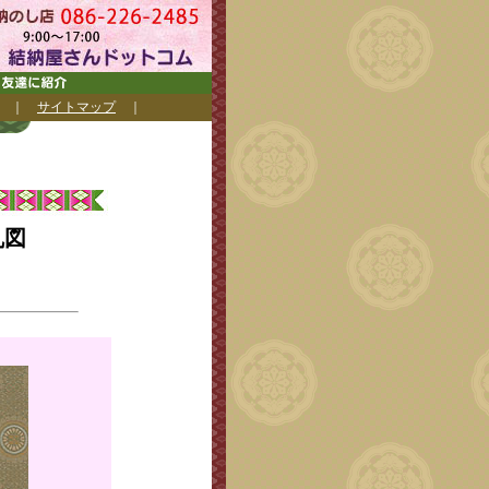
｜
サイトマップ
｜
乱図