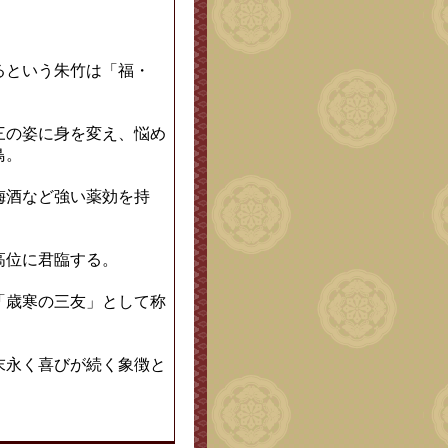
るという朱竹は「福・
三の姿に身を変え、悩め
鳥。
梅酒など強い薬効を持
高位に君臨する。
「歳寒の三友」として称
末永く喜びが続く象徴と