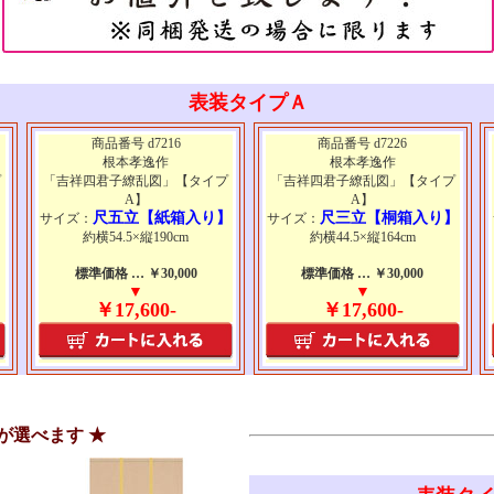
表装タイプＡ
商品番号 d7216
商品番号 d7226
根本孝逸作
根本孝逸作
プ
「吉祥四君子繚乱図」【タイプ
「吉祥四君子繚乱図」【タイプ
A】
A】
】
尺五立【紙箱入り】
尺三立【桐箱入り】
サイズ：
サイズ：
約横54.5×縦190cm
約横44.5×縦164cm
標準価格 … ￥30,000
標準価格 … ￥30,000
▼
▼
￥17,600-
￥17,600-
装が選べま
す ★