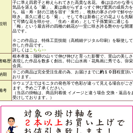
子に準え四君子と称えられてきた高貴な名花。 春はほのかな香
気品を湛える「蘭」、夏は曲がらずまっすぐ伸び驚異の成長力を
ち、福・寿・財の三徳を宿す「朱竹」、晩秋の寒さの中で鮮やか
咲き、喜久に通じる「菊」、そして冬は新春にどの花よりも先駆
て可憐な花を咲かせ、「生め・産め」として子孫繁栄に通じる
説明
「梅」という最吉祥の四種の銘花が一堂に咲き誇る艶やかな開運
品です。
※この作品は、特殊工芸技能（高精細デジタル印刷）を駆使して
作した作品です。
詳しくは
こちら>>
根本孝逸：飛騨の山々で伸び伸びと育った影響で、里山の美しさ
者略歴
表現した作品を数多く創出。特に山水画・花鳥画に秀でる。弥栄
会員。
※この商品は完全受注生産の為、お届けまでに
約１０日
程度頂い
納期
おります。
※ウェブ上ではモニタの発色等で色彩が違って見える場合がござ
ます。予めご了承ください。
備考
（当店の掛軸は、商品到着後 イメージと違う場合 交換・返品を
受けしております。）