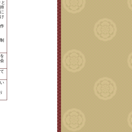
りと
持
に
け
作
制
を
会
て
い
お