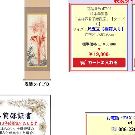
表装タ
商品番号 d7505
根本孝逸作
「吉祥四君子繚乱図」【タイプ
B】
尺五立【桐箱入り】
サイズ：
約横54.5×縦190cm
標準価格 … ￥35,000
▼
￥19,800-
表装タイプＢ
お電話・FAX
tel
086-22