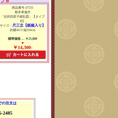
イプＢ
商品番号 d7535
根本孝逸作
「吉祥四君子繚乱図」【タイプ
B】
尺三立【紙箱入り】
サイズ：
約横44.5×縦164cm
標準価格 … ￥25,000
▼
￥14,300-
 での注文は
6-2485