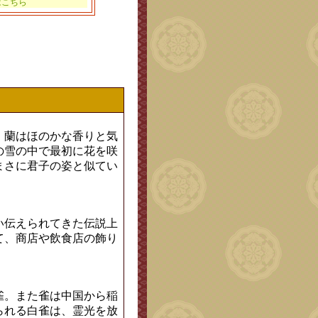
はこちら
。蘭はほのかな香りと気
の雪の中で最初に花を咲
まさに君子の姿と似てい
い伝えられてきた伝説上
て、商店や飲食店の飾り
。
雀。また雀は中国から稲
られる白雀は、霊光を放