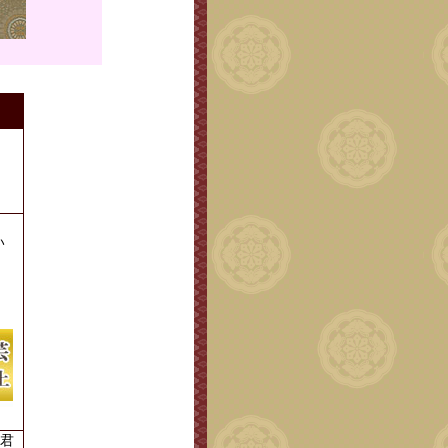
い
。
君