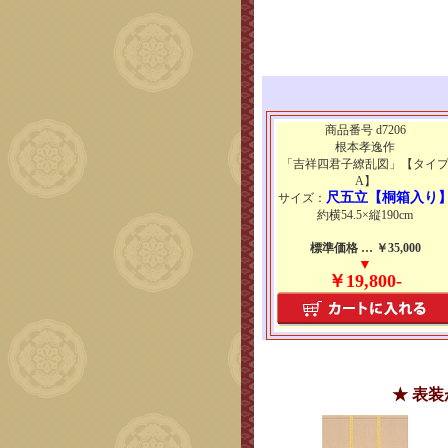
商品番号 d7206
根本孝逸作
「吉祥四君子繚乱図」【タイ
A】
尺五立【桐箱入り
サイズ：
約横54.5×縦190cm
標準価格 … ￥35,000
▼
￥19,800-
★ 表