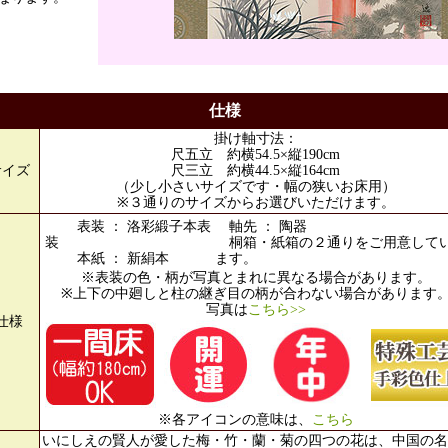
仕様
掛け軸寸法：
尺五立 約横54.5×縦190cm
サイズ
尺三立 約横44.5×縦164cm
（少し小さいサイズです・幅の狭いお床用）
※３通りのサイズからお選びいただけます。
表装 ： 洛彩緞子本表
軸先 ： 陶器
装
桐箱・紙箱の２通りをご用意して
本紙 ： 新絹本
ます。
※表装の色・柄が写真とまれに異なる場合があります。
※上下の中廻しと柱の継ぎ目の柄が合わない場合があります
写真は
こちら>>
仕様
※各アイコンの意味は、
こちら
いにしえの賢人が愛した梅・竹・蘭・菊の四つの花は、中国の名