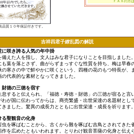
ＦＡＸの方
装品質１０年保証付きです。
吉祥四君子繚乱図の解説
堂に咲き誇る人気の年中掛
を備えた人を指し、文人はみな君子になりことを目指しました
にも葉を落とさず、曲がらずまっすぐな性質を持ち、梅は早春
秋の寒さの中で鮮やかに咲くという、四種の花のもつ特長が、
画の代表的な素材となってきました。
・財徳の三徳を宿す
生息すると伝えられ、「福徳・寿徳・財徳」の三徳が宿ると言
がわが国に伝わってからは、商売繁盛・出世栄達の名題材とし
てきました。驚異の成長力とともに出世栄達・成長を祈ります
ける聖観音の化身
害虫を啄ばむことから、古くから難を啄ばむ吉鳥とされてきた
稲作を広めたともいわれます。とりわけ観音菩薩の化身と伝え