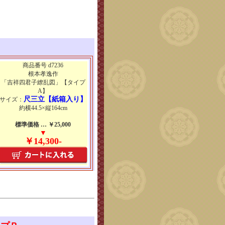
商品番号 d7236
根本孝逸作
「吉祥四君子繚乱図」【タイプ
A】
尺三立【紙箱入り】
サイズ：
約横44.5×縦164cm
標準価格 … ￥25,000
▼
￥14,300-