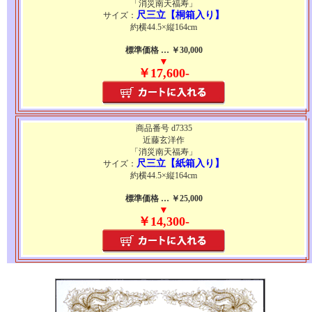
「消災南天福寿」
尺三立【桐箱入り】
サイズ：
約横44.5×縦164cm
標準価格 … ￥30,000
▼
￥17,600-
商品番号 d7335
近藤玄洋作
「消災南天福寿」
尺三立【紙箱入り】
サイズ：
約横44.5×縦164cm
標準価格 … ￥25,000
▼
￥14,300-