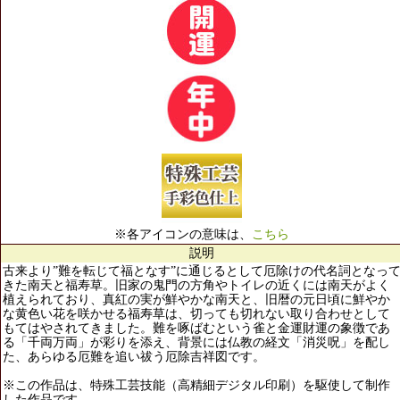
※各アイコンの意味は、
こちら
説明
古来より”難を転じて福となす”に通じるとして厄除けの代名詞となっ
きた南天と福寿草。旧家の鬼門の方角やトイレの近くには南天がよく
植えられており、真紅の実が鮮やかな南天と、旧暦の元日頃に鮮やか
な黄色い花を咲かせる福寿草は、切っても切れない取り合わせとして
もてはやされてきました。難を啄ばむという雀と金運財運の象徴であ
る「千両万両」が彩りを添え、背景には仏教の経文「消災呪」を配し
た、あらゆる厄難を追い祓う厄除吉祥図です。
※この作品は、特殊工芸技能（高精細デジタル印刷）を駆使して制作
した作品です。