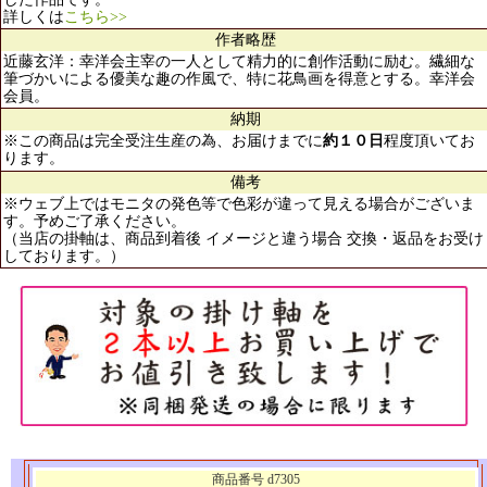
詳しくは
こちら>>
作者略歴
近藤玄洋：幸洋会主宰の一人として精力的に創作活動に励む。繊細な
筆づかいによる優美な趣の作風で、特に花鳥画を得意とする。幸洋会
会員。
納期
※この商品は完全受注生産の為、お届けまでに
約１０日
程度頂いてお
ります。
備考
※ウェブ上ではモニタの発色等で色彩が違って見える場合がございま
す。予めご了承ください。
（当店の掛軸は、商品到着後 イメージと違う場合 交換・返品をお受け
しております。）
商品番号 d7305