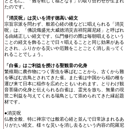
とともに、「難を転じて福となす」の取り合わせが生まれ
たのです。
「消災呪」は災いを消す徳高い経文
宗旨宗派を問わず、般若心経の後などに唱えられる「消災
呪」は、「佛説熾盛光大威徳消災吉祥陀羅尼経」と呼ばれ
る由緒正しい経文です。仏門修行の際は毎朝唱えるという
ことの経文を飾ることで日々唱えることと同じ効果がある
とされ、ふりかかる災いや厄難をことごとく消し去ってく
れることでしょう。
「白雀」はご利益を授ける聖観音の化身
繁殖期に農作物につく害虫を啄ばむことから、古くから難
を啄ばむ吉鳥とされてきた雀。また雀は中国から稲の種を
運び来て日本に稲作を広めたともいわれます。とりわけ観
音菩薩の化身と伝えられる白雀は、霊光を放ち、無量の現
世ご利益を与えてくれる瑞鳥として崇められてきた縁起題
材です。
●消災呪
仏教全般、特に禅宗では般若心経と並んで日常詠まれるあ
りがたい経文。様々な災いを消し去るという内容の陀羅尼