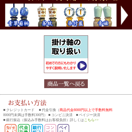
■ クレジットカード ■ 代金引換（
商品代金8000円以上で手数料無料
8000円未満は手数料300円） ■ コンビニ決済 ■ ペイジー決済
■ 銀行振込
（振込み手数料はお客様負担）詳しくは
こちら>>