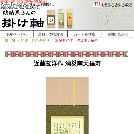
086-226-2485
TOPページへ
送料・支払方法
カートを見る
お問い合わせ
掛け軸
＞
開運・鯉の滝登り
＞
近藤玄洋作 消災南天福寿
近藤玄洋作 消災南天福寿