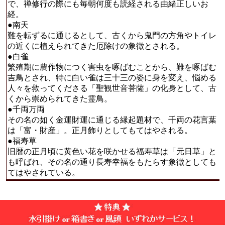
で、禅修行の際にも毎朝何度も読経される由緒正しいお
経。
●南天
難を転ずるに通じるとして、古くから鬼門の方角やトイレ
の近くに植えられてきた厄除けの象徴とされる。
●白雀
繁殖期に農作物につく害虫を啄ばむことから、難を啄ばむ
吉鳥とされ、特に白い雀は三十三の姿に身を変え、悩める
人々を救ってくださる「聖観世音菩薩」の化身として、古
くから崇められてきた霊鳥。
●千両万両
その名の如く金運財運に通じる縁起題材で、千両の花言葉
は「富・財産」。正月飾りとしてもてはやされる。
●福寿草
旧暦の正月頃に黄色い花を咲かせる福寿草は「元日草」と
も呼ばれ、その名の通り長寿幸福をもたらす象徴としても
てはやされている。