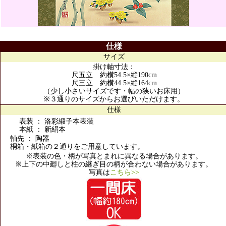
仕様
サイズ
掛け軸寸法：
尺五立 約横54.5×縦190cm
尺三立 約横44.5×縦164cm
（少し小さいサイズです・幅の狭いお床用）
※３通りのサイズからお選びいただけます。
仕様
表装 ： 洛彩緞子本表装
本紙 ： 新絹本
軸先 ： 陶器
桐箱・紙箱の２通りをご用意しています。
※表装の色・柄が写真とまれに異なる場合があります。
※上下の中廻しと柱の継ぎ目の柄が合わない場合があります。
写真は
こちら>>