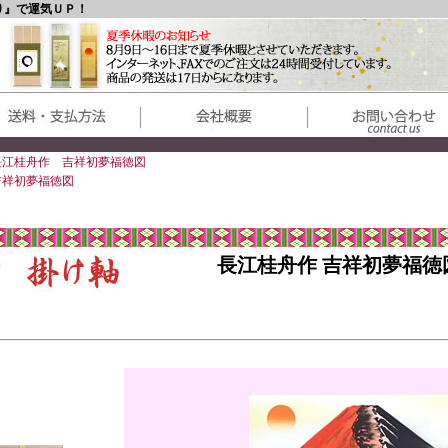
り』で運気ＵＰ！
長江桂舟作 吉祥初夢福徳図
吉祥初夢福徳図
長江桂舟作 吉祥初夢福徳