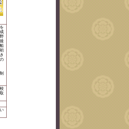
を
成
野
後
船
初
き
の
制
校
取
い