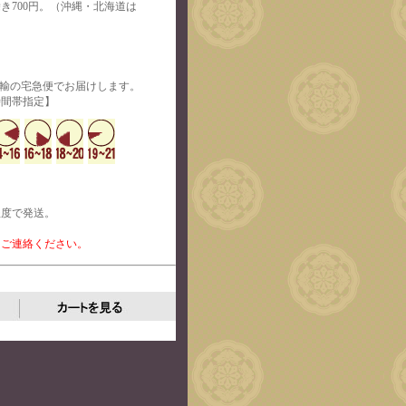
除き700円。（沖縄・北海道は
運輸の宅急便でお届けします。
定】
程度で発送。
、ご連絡ください。