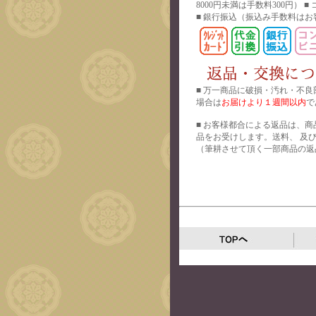
8000円未満は手数料300円） 
■ 銀行振込
（振込み手数料はお
■ 万一商品に破損・汚れ・不良
場合は
お届けより１週間以内
で
■ お客様都合による返品は、商
品をお受けします。送料、 及
（筆耕させて頂く一部商品の返