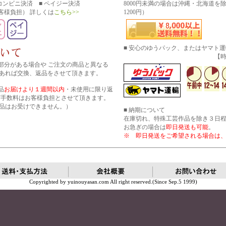
■ コンビニ決済 ■ ペイジー決済
8000円未満の場合は沖縄・北海道を
客様負担） 詳しくは
こちら>>
1200円）
■ 安心のゆうパック、またはヤマト
【時間帯指
部分がある場合や ご注文の商品と異なる
あれば交換、返品をさせて頂きます。
品
お届けより１週間以内
・未使用に限り返
び手数料はお客様負担とさせて頂きます。
品はお受けできません。）
■ 納期について
在庫切れ、特殊工芸作品を除き３日
お急ぎの場合は
即日発送も可能
。
※ 即日発送をご希望される場合は
Copyrighted by yuinouyasan.com All right reserved.(Since Sep.5 1999)