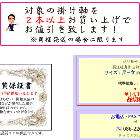
商品番号 d
長江桂舟作 吉
サイズ：尺三立
約
標準価格 … ￥
▼
￥14,3
品切
お電話・FAX
tel
086-22
装品質１０年保証付きです。
ＦＡＸの方