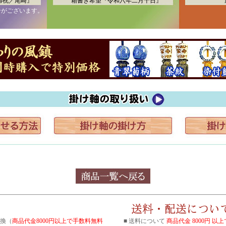
御祝／尾崎』
箱書き希望『令和六年二月十日』
合がございます。
引換（
商品代金8000円以上で手数料無料
■ 送料について
商品代金 8000円 以