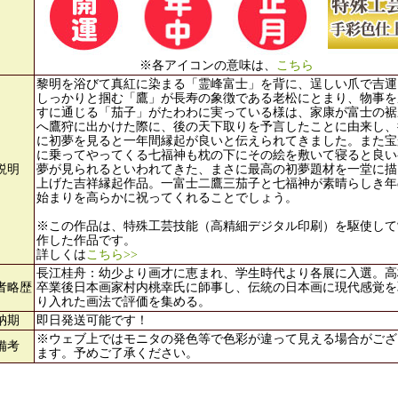
※各アイコンの意味は、
こちら
黎明を浴びて真紅に染まる「霊峰富士」を背に、逞しい爪で吉運
しっかりと掴む「鷹」が長寿の象徴である老松にとまり、物事を
すに通じる「茄子」がたわわに実っている様は、家康が富士の裾
へ鷹狩に出かけた際に、後の天下取りを予言したことに由来し、
に初夢を見ると一年間縁起が良いと伝えられてきました。また宝
に乗ってやってくる七福神も枕の下にその絵を敷いて寝ると良い
説明
夢が見られるといわれてきた、まさに最高の初夢題材を一堂に描
上げた吉祥縁起作品。一富士二鷹三茄子と七福神が素晴らしき年
始まりを高らかに祝ってくれることでしょう。
※この作品は、特殊工芸技能（高精細デジタル印刷）を駆使して
作した作品です。
詳しくは
こちら>>
長江桂舟：幼少より画才に恵まれ、学生時代より各展に入選。高
者略歴
卒業後日本画家村内桃幸氏に師事し、伝統の日本画に現代感覚を
り入れた画法で評価を集める。
納期
即日発送可能です！
※ウェブ上ではモニタの発色等で色彩が違って見える場合がござ
備考
ます。予めご了承ください。