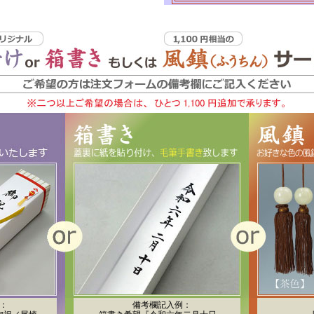
：
備考欄記入例：