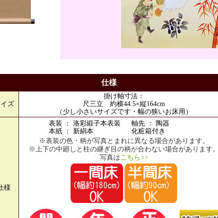
仕様
掛け軸寸法：
サイズ
尺三立 約横44.5×縦164cm
（少し小さいサイズです・幅の狭いお床用）
表装 ： 洛彩緞子本表装
軸先 ： 陶器
本紙 ： 新絹本
化粧箱付き
※表装の色・柄が写真とまれに異なる場合があります。
※上下の中廻しと柱の継ぎ目の柄が合わない場合があります
写真は
こちら>>
仕様