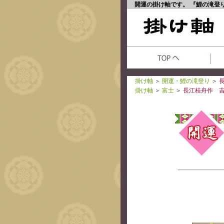
開運の掛け軸です。 『鯉の滝登
掛け軸
＞
開運・鯉の滝登り
＞
掛け軸
＞
富士
＞
長江桂舟作 