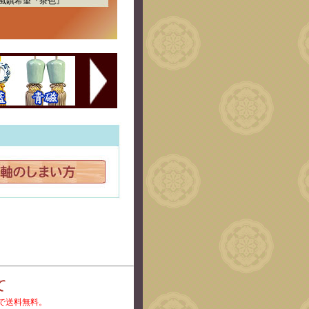
風鎮希望『茶色』
上で送料無料。