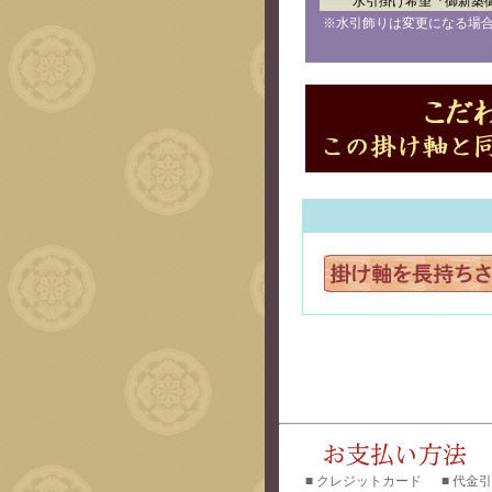
水引掛け希望『御新築
※水引飾りは変更になる場
■ クレジットカード ■ 代金