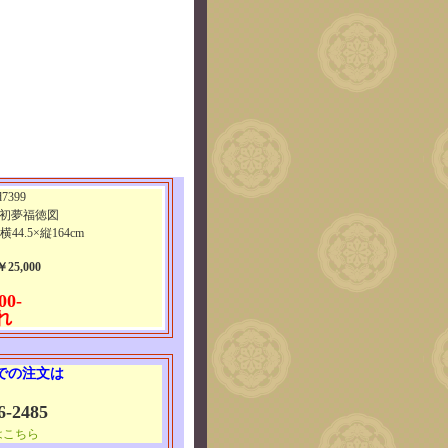
7399
祥初夢福徳図
横44.5×縦164cm
25,000
00-
れ
 での注文は
6-2485
はこちら