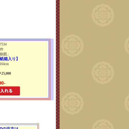
534
作
願図」
紙箱入り】
164cm
5,000
00-
 での注文は