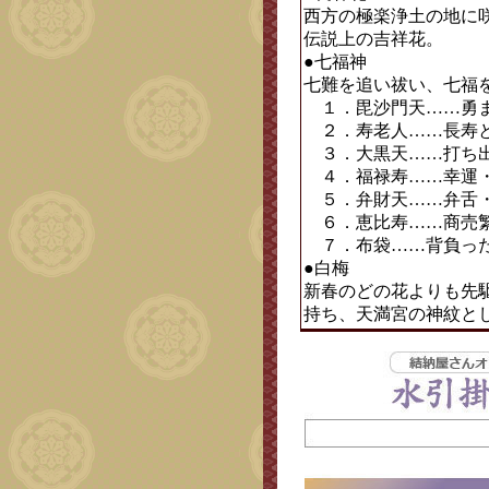
西方の極楽浄土の地に
伝説上の吉祥花。
●七福神
七難を追い祓い、七福
１．毘沙門天……勇ま
２．寿老人……長寿と
３．大黒天……打ち出
４．福禄寿……幸運・
５．弁財天……弁舌・
６．恵比寿……商売繁
７．布袋……背負った
●白梅
新春のどの花よりも先
持ち、天満宮の神紋と