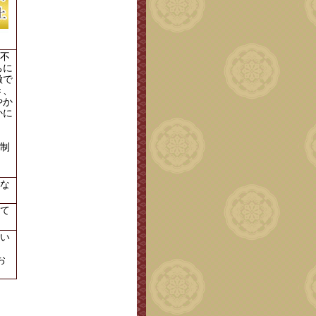
不
ちに
徴で
き、
やか
かに
制
な
て
い
お