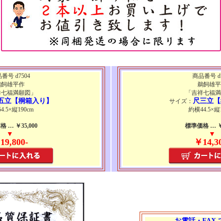
番号 d7504
商品番号 d7
鵜飼雄平作
鵜飼雄平
祥七福満願図」
「吉祥七福満
五立【桐箱入り】
尺三立【
サイズ：
4.5×縦190cm
約横44.5×縦
 … ￥35,000
標準価格 … ￥2
▼
▼
19,800-
￥14,3
お電話・FAX