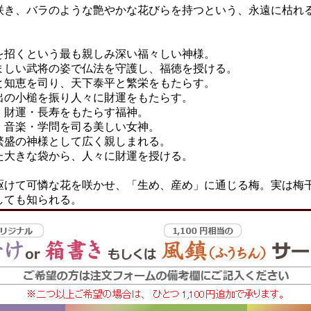
咲き、バラのような艶やかな花びらを持つという、永遠に枯れ
を招くという最も親しみ深い福々しい神様。
しい武将の姿で仏法を守護し、福徳を授ける。
知恵を司り、天下泰平と繁栄をもたらす。
の小槌を振り人々に財運をもたらす。
財運・長寿をもたらす福神。
音楽・学問を司る美しい女神。
盛の神様として広く親しまれる。
大きな袋から、人々に財運を授ける。
駆けて可憐な花を咲かせ、「生め、産め」に通じる梅。実は梅
しても知られる。