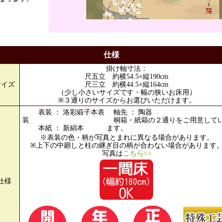
仕様
掛け軸寸法：
尺五立 約横54.5×縦190cm
サイズ
尺三立 約横44.5×縦164cm
（少し小さいサイズです・幅の狭いお床用）
※３通りのサイズからお選びいただけます。
表装 ： 洛彩緞子本表
軸先 ： 陶器
装
桐箱・紙箱の２通りをご用意して
本紙 ： 新絹本
ます。
※表装の色・柄が写真とまれに異なる場合があります。
※上下の中廻しと柱の継ぎ目の柄が合わない場合があります
写真は
こちら>>
仕様