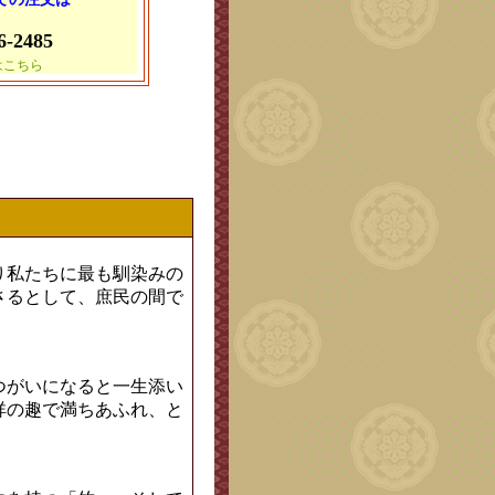
6-2485
はこちら
り私たちに最も馴染みの
さるとして、庶民の間で
つがいになると一生添い
祥の趣で満ちあふれ、と