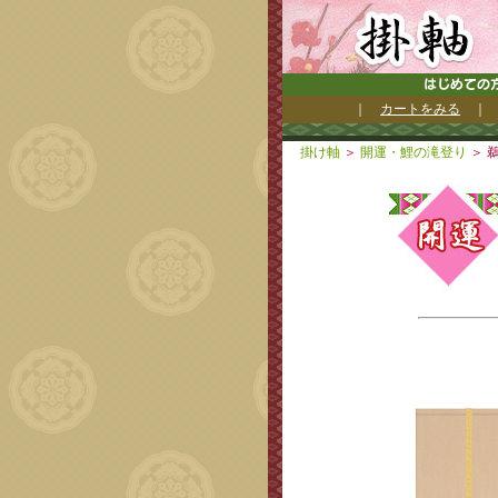
｜
カートをみる
掛け軸
＞
開運・鯉の滝登り
＞