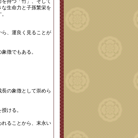
力を持つ「竹」、そして
きな生命力と子孫繁栄を
す。
から、運良く見ることが
の象徴でもある。
。
成長の象徴として崇めら
を授ける。
われることから、末永い