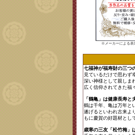
※メーカーによる表
七福神が福寿財の三つ
見ているだけで思わず
深い神様として親しま
広く信仰されてきた福
「鶴亀」は健康長寿と
鶴は千年、亀は万年と
遂げるといわれ古来よ
もに慶賀の好題材とし
歳寒の三友「松竹梅」