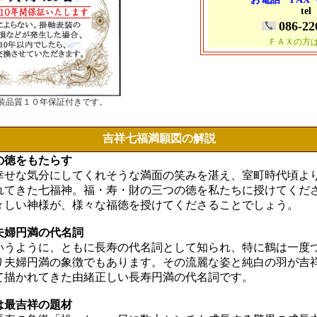
tel
086-22
ＦＡＸの方
装品質１０年保証付きです。
吉祥七福満願図の解説
の徳をもたらす
幸せな気分にしてくれそうな満面の笑みを湛え、室町時代頃よ
れてきた七福神。福・寿・財の三つの徳を私たちに授けてくだ
々しい神様が、様々な福徳を授けてくださることでしょう。
夫婦円満の代名詞
いうように、ともに長寿の代名詞として知られ、特に鶴は一度
り夫婦円満の象徴でもあります。その流麗な姿と純白の羽が吉
て描かれてきた由緒正しい長寿円満の代名詞です。
は最吉祥の題材