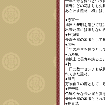
千年の寿を保つという
新春にどの花よりも先
あらわす題材「梅」は
●赤富士
旭日の黎明を浴びて紅
出来た者には限りない
●丹頂鶴
長寿円満の象徴として
●老松
千年の寿ぎを保つとし
●万寿亀
鶴以上に長寿を誇るこ
●竹
一日に数十センチも成
れてきた題材。
●旭日
万物創生の源として、
●寿帯鳥
色鮮やかな長い尾と翼
夫婦円満の象徴とされ
●長春花