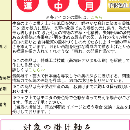
※各アイコンの意味は、
こちら
生命のように燃え上がる旭日を浴び、鮮やかな真紅に染まる霊峰
二を 遥か彼方に望み、長寿の象徴である老松の元に集う、私た
最も親しまれて きた七人の福徳の神様・七福神。夫婦円満の象
ある夫婦鶴と寿帯鳥が 羽を休める最吉祥の図。吉祥の花々が咲
紅白の彩りと 吉祥慶賀の題材づくしのめでたさにより一層の華
説明
さを添えています。明るい画題を絶妙な構成力で描き上げた い
も福運を招き入れてくれそうな 「晴れ」の開運作品です。
※この作品は、特殊工芸技能（高精細デジタル印刷）を駆使して
作した作品です。
詳しくは
こちら>>
鵜飼雄平：芸大で日本画を専攻しその奥の深さに没頭する。闊達
者略歴
描写力で伝統の画題を昇華し、独自の境地を切り開いている。
※この商品は完全受注生産の為、お届けまでに
約１０日
程度頂い
納期
おります。
※ウェブ上ではモニタの発色等で色彩が違って見える場合がござ
ます。予めご了承ください。
備考
（当店の掛軸は、商品到着後 イメージと違う場合 交換・返品を
受けしております。）