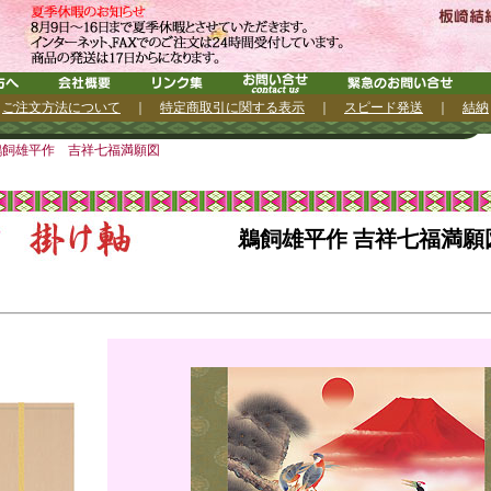
｜
ご注文方法について
｜
特定商取引に関する表示
｜
スピード発送
｜
結納
鵜飼雄平作 吉祥七福満願図
鵜飼雄平作 吉祥七福満願