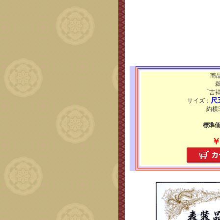
商品
「吉
尺
サイズ：
約横5
標準価格
￥