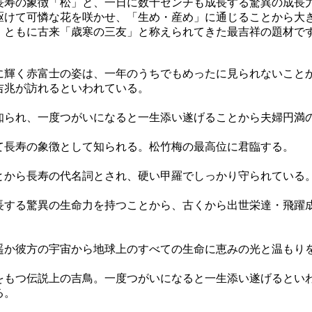
長寿の象徴「松」と、一日に数十センチも成長する驚異の成長
駆けて可憐な花を咲かせ、「生め・産め」に通じることから大
、ともに古来「歳寒の三友」と称えられてきた最吉祥の題材で
に輝く赤富士の姿は、一年のうちでもめったに見られないこと
吉兆が訪れるといわれている。
知られ、一度つがいになると一生添い遂げることから夫婦円満
て長寿の象徴として知られる。松竹梅の最高位に君臨する。
とから長寿の代名詞とされ、硬い甲羅でしっかり守られている
長する驚異の生命力を持つことから、古くから出世栄達・飛躍
遥か彼方の宇宙から地球上のすべての生命に恵みの光と温もり
をもつ伝説上の吉鳥。一度つがいになると一生添い遂げるとい
る。