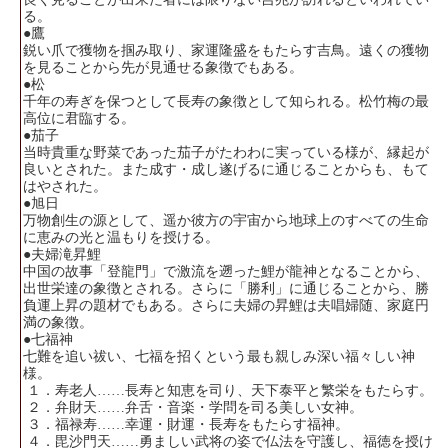
る。
●鷹
鋭い爪で獲物を掴み取り、家運隆盛をもたらす吉鳥。遠くの獲物
を見ることから先が見通せる象徴でもある。
●松
千年の寿ぎを保つとして長寿の象徴として知られる。松竹梅の最
高位に君臨する。
●茄子
当時貴重な野菜であった茄子がたわわに実っている様が、縁起が
良いとされた。また成す・成し遂げるに通じることからも、もて
はやされた。
●旭日
万物創生の源として、遥か彼方の宇宙から地球上のすべての生命
に恵みの光と温もりを授ける。
●夫婦滝昇鯉
中国の故事「登龍門」で激流を遡った鯉が龍神となることから、
出世栄達の象徴とされる。さらに「勝利」に通じることから、勝
負運上昇の題材でもある。さらに夫婦の昇鯉は夫唱婦随、家庭円
満の象徴。
●七福神
七難を追い祓い、七福を招くという最も親しみ深い福々しい神
様。
１．寿老人……長寿と知恵を司り、天下泰平と繁栄をもたらす。
２．弁財天……弁舌・音楽・学問を司る美しい女神。
３．福禄寿……幸運・財運・長寿をもたらす福神。
４．毘沙門天……勇ましい武将の姿で仏法を守護し、福徳を授け