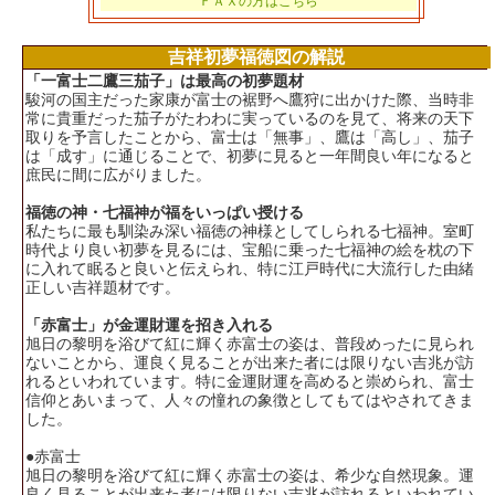
ＦＡＸの方はこちら
吉祥初夢福徳図の解説
「一富士二鷹三茄子」は最高の初夢題材
駿河の国主だった家康が富士の裾野へ鷹狩に出かけた際、当時非
常に貴重だった茄子がたわわに実っているのを見て、将来の天下
取りを予言したことから、富士は「無事」、鷹は「高し」、茄子
は「成す」に通じることで、初夢に見ると一年間良い年になると
庶民に間に広がりました。
福徳の神・七福神が福をいっぱい授ける
私たちに最も馴染み深い福徳の神様としてしられる七福神。室町
時代より良い初夢を見るには、宝船に乗った七福神の絵を枕の下
に入れて眠ると良いと伝えられ、特に江戸時代に大流行した由緒
正しい吉祥題材です。
「赤富士」が金運財運を招き入れる
旭日の黎明を浴びて紅に輝く赤富士の姿は、普段めったに見られ
ないことから、運良く見ることが出来た者には限りない吉兆が訪
れるといわれています。特に金運財運を高めると崇められ、富士
信仰とあいまって、人々の憧れの象徴としてもてはやされてきま
した。
●赤富士
旭日の黎明を浴びて紅に輝く赤富士の姿は、希少な自然現象。運
良く見ることが出来た者には限りない吉兆が訪れるといわれてい