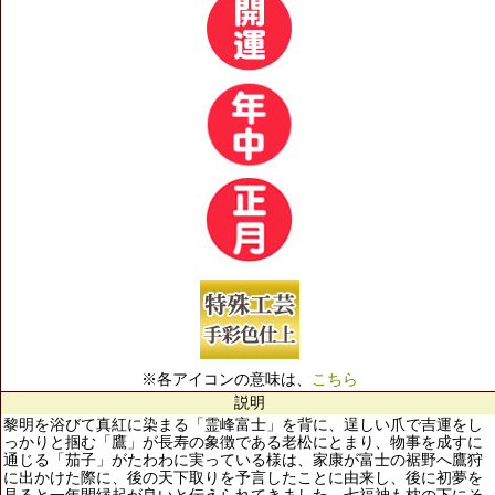
※各アイコンの意味は、
こちら
説明
黎明を浴びて真紅に染まる「霊峰富士」を背に、逞しい爪で吉運をし
っかりと掴む「鷹」が長寿の象徴である老松にとまり、物事を成すに
通じる「茄子」がたわわに実っている様は、家康が富士の裾野へ鷹狩
に出かけた際に、後の天下取りを予言したことに由来し、後に初夢を