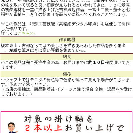
見ると一年間縁起が良いと伝えられてきました。七福神も枕の下にそ
の絵を敷いて寝ると良い初夢が見られるといわれてきた、まさに最高
の初夢題材を一堂に描き上げた吉祥縁起作品。一富士二鷹三茄子と七
福神が素晴らしき年の始まりを高らかに祝ってくれることでしょう。
※この作品は、特殊工芸技能（高精細デジタル印刷）を駆使して制作
した作品です。
詳しくは
こちら>>
作者略歴
榎本東山：古都ならではの美しさを描きあらわした作品を多く創出
し、精緻な筆さばきは高い評価を集めている。
納期
※この商品は完全受注生産の為、お届けまでに
約１０日
程度頂いてお
ります。
備考
※ウェブ上ではモニタの発色等で色彩が違って見える場合がございま
す。予めご了承ください。
（当店の掛軸は、商品到着後 イメージと違う場合 交換・返品をお受け
しております。）