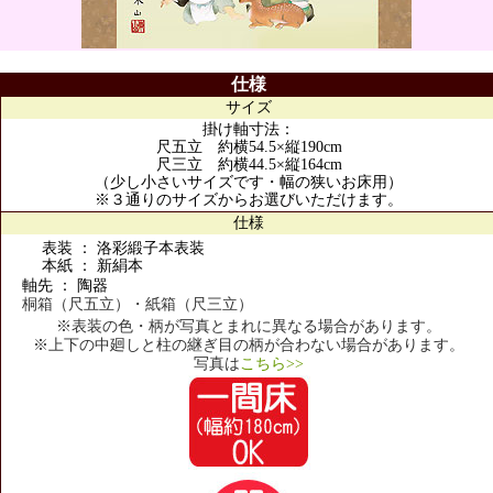
仕様
サイズ
掛け軸寸法：
尺五立 約横54.5×縦190cm
尺三立 約横44.5×縦164cm
（少し小さいサイズです・幅の狭いお床用）
※３通りのサイズからお選びいただけます。
仕様
表装 ： 洛彩緞子本表装
本紙 ： 新絹本
軸先 ： 陶器
桐箱（尺五立）・紙箱（尺三立）
※表装の色・柄が写真とまれに異なる場合があります。
※上下の中廻しと柱の継ぎ目の柄が合わない場合があります。
写真は
こちら>>