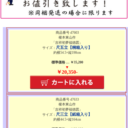
商品番号 d7603
榎本東山作
「吉祥初夢福徳図」
尺五立【桐箱入り】
サイズ：
約横54.5×縦190cm
標準価格 … ￥35,200
▼
￥20,350-
商品番号 d7633
榎本東山作
「吉祥初夢福徳図」
尺三立【紙箱入り】
サイズ：
約横44.5×縦164cm