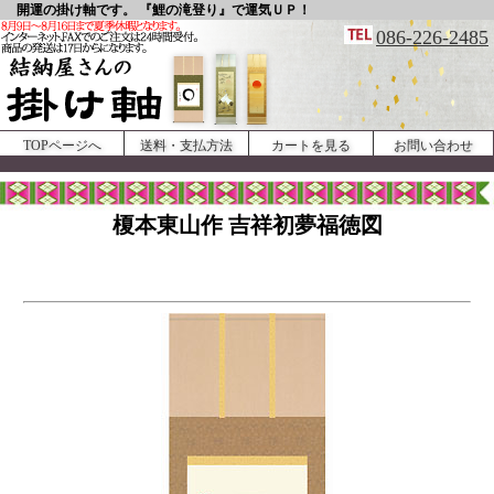
開運の掛け軸です。 『鯉の滝登り』で運気ＵＰ！
086-226-2485
TOPページへ
送料・支払方法
カートを見る
お問い合わせ
榎本東山作 吉祥初夢福徳図