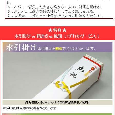
る。
５．布袋……背負った大きな袋から、人々に財運を授ける。
６．恵比寿……商売繁盛の神様として広く親しまれる。
７．大黒天……打ち出の小槌を振り人々に財運をもたらす。