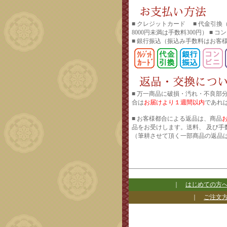
■ クレジットカード ■ 代金引換
8000円未満は手数料300円） ■ 
■ 銀行振込
（振込み手数料はお客
■ 万一商品に破損・汚れ・不良部
合は
お届けより１週間以内
であれ
■ お客様都合による返品は、商品
品をお受けします。送料、 及び手
（筆耕させて頂く一部商品の返品
｜
はじめての方
｜
ご注文