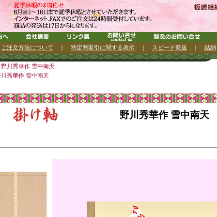
｜
ご注文方法について
｜
特定商取引に関する表示
｜
スピード発送
｜
結納
野川秀華作 雪中南天
川秀華作 雪中南天
野川秀華作 雪中南天