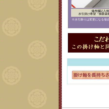
備考欄記入例
水引掛け希望『御新築
※水引飾りは変更になる場