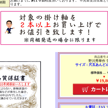
お届けまでに
約１０日
程度頂いております。 ※完全受注生産と
納期
ります。
商品番号 d8
野川秀華作 
サイズ：尺五あんど
標準価格 … ￥3
▼
￥19,8
お電話・FAX