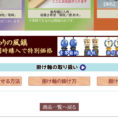
：
備考欄記入例：
御祝／尾崎』
箱書き希望『御祝／贈 鈴木』
※筆耕できるのは桐箱のみです。
合がございます。