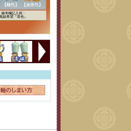
備考欄記入例：
風鎮希望『茶色』