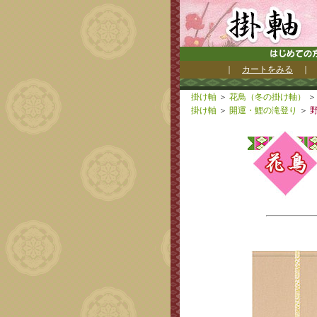
｜
カートをみる
掛け軸
＞
花鳥（冬の掛け軸）
＞
掛け軸
＞
開運・鯉の滝登り
＞
野