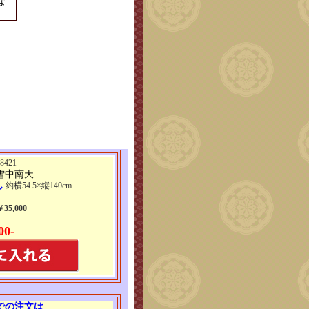
な
421
雪中南天
ん
約横54.5×縦140cm
5,000
00-
 での注文は