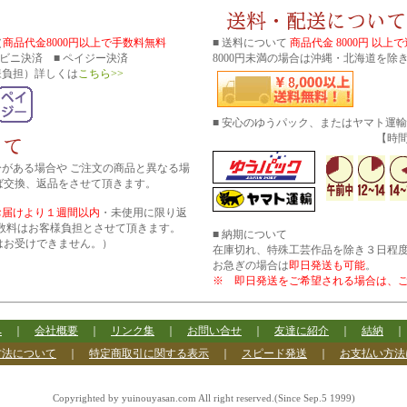
（
商品代金8000円以上で手数料無料
■ 送料について
商品代金 8000円 以上
コンビニ決済 ■ ペイジー決済
8000円未満の場合は沖縄・北海道を除き
様負担）詳しくは
こちら>>
■ 安心のゆうパック、またはヤマト運
【時間帯指
分がある場合や ご注文の商品と異なる場
ば交換、返品をさせて頂きます。
お届けより１週間以内
・未使用に限り返
数料はお客様負担とさせて頂きます。
■ 納期について
はお受けできません。）
在庫切れ、特殊工芸作品を除き３日程
お急ぎの場合は
即日発送も可能
。
※ 即日発送をご希望される場合は、
へ
｜
会社概要
｜
リンク集
｜
お問い合せ
｜
友達に紹介
｜
結納
方法について
｜
特定商取引に関する表示
｜
スピード発送
｜
お支払い方法
Copyrighted by yuinouyasan.com All right reserved.(Since Sep.5 1999)