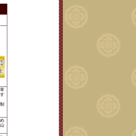
。
草
す
制
め
山