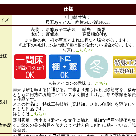
仕様
掛け軸寸法：
サイズ
尺五あんどん 約横54.5×縦140cm
表装 ： 洛彩緞子本表装
軸先 ： 陶器
本紙 ： 新絹本
高級桐箱付き
※表装の色・柄が写真とまれに異なる場合があります。
※上下の中廻しと柱の継ぎ目の柄が合わない場合があります
写真は
こちら>>
仕様
※各アイコンの意味は、
こちら
南天は難を転ずるに通じる。古来より知られる厄除題材を、福寿
とともに円熟の境地でバランスよく描き上げた、冬の季節を象徴
る作品です。
説明
※この作品は、特殊工芸技能（高精細デジタル印刷）を駆使して
作した作品です。
詳しくは
こちら>>
野川秀華：幼少より雅やかな文化に触れ、繊細な描写で評価を集
者略歴
る。悠久の美を後世へ伝えようと精力的に創作に励んでいる。暁
会会員。