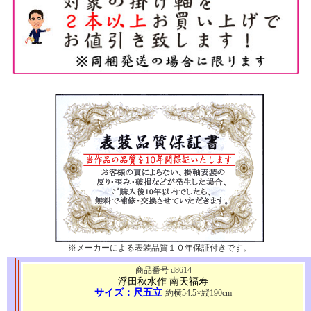
※メーカーによる表装品質１０年保証付きです。
商品番号 d8614
浮田秋水作 南天福寿
サイズ：尺五立
約横54.5×縦190cm