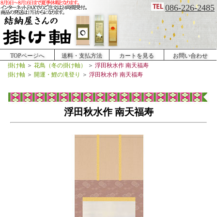
086-226-2485
TOPページへ
送料・支払方法
カートを見る
お問い合わせ
掛け軸
＞
花鳥（冬の掛け軸）
＞
浮田秋水作 南天福寿
掛け軸
＞
開運・鯉の滝登り
＞
浮田秋水作 南天福寿
浮田秋水作 南天福寿