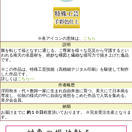
※各アイコンの意味は、
こちら
説明
難を転じて福となすに通じる。ご尊家を様々な厄災から守護するとい
われる南天の名題材を、絶妙な構図と繊細な描写力で描き上げた逸品
です。
※この作品は、特殊工芸技能（高精細デジタル印刷）を駆使して制作
した作品です。
詳しくは
こちら>>
作者略歴
浮田秋水：代々教師一家に生まれ自由奔放に育つ。美大にて日本画を
専攻し、伝統の様式の中に自由な発想をこめた作品で人気を集める。
草夕会会員。
納期
お届けまでに
約１０日
程度頂いております。 ※完全受注生産となりま
す。