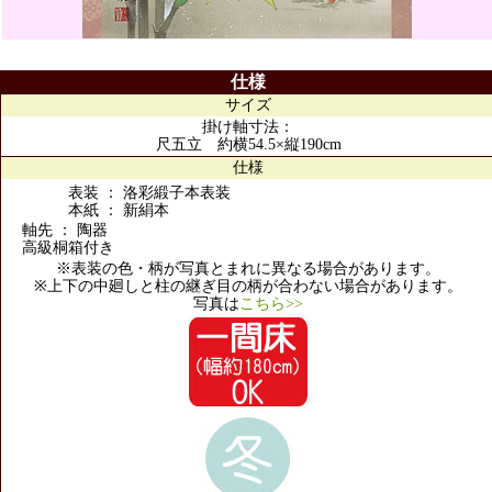
仕様
サイズ
掛け軸寸法：
尺五立 約横54.5×縦190cm
仕様
表装 ： 洛彩緞子本表装
本紙 ： 新絹本
軸先 ： 陶器
高級桐箱付き
※表装の色・柄が写真とまれに異なる場合があります。
※上下の中廻しと柱の継ぎ目の柄が合わない場合があります。
写真は
こちら>>