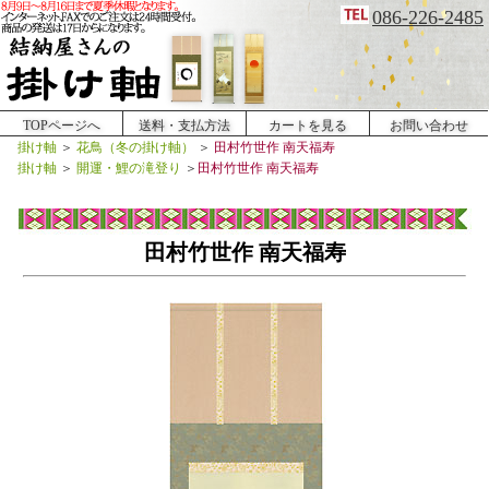
086-226-2485
TOPページへ
送料・支払方法
カートを見る
お問い合わせ
掛け軸
＞
花鳥（冬の掛け軸）
＞
田村竹世作 南天福寿
掛け軸
＞
開運・鯉の滝登り
＞
田村竹世作 南天福寿
田村竹世作 南天福寿