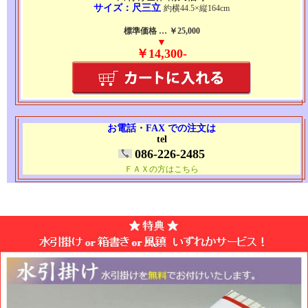
サイズ：尺三立
約横44.5×縦164cm
標準価格 … ￥25,000
▼
￥14,300-
お電話・FAX での注文は
tel
086-226-2485
ＦＡＸの方はこちら