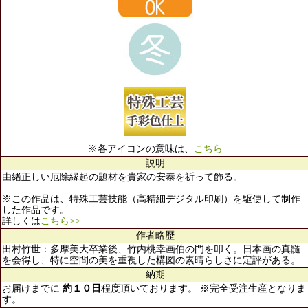
※各アイコンの意味は、
こちら
説明
由緒正しい厄除縁起の題材を貴家の安泰を祈って飾る。
※この作品は、特殊工芸技能（高精細デジタル印刷）を駆使して制作
した作品です。
詳しくは
こちら>>
作者略歴
田村竹世：多摩美大卒業後、竹内桃幸画伯の門を叩く。日本画の真髄
を会得し、特に空間の美を重視した構図の素晴らしさに定評がある。
納期
お届けまでに
約１０日
程度頂いております。 ※完全受注生産となりま
す。