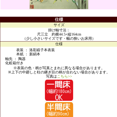
仕様
サイズ
掛け軸寸法：
尺三立 約横44.5×縦164cm
（少し小さいサイズです・幅の狭いお床用）
仕様
表装 ： 洛彩緞子本表装
本紙 ： 新絹本
軸先 ： 陶器
化粧箱付き
※表装の色・柄が写真とまれに異なる場合があります。
※上下の中廻しと柱の継ぎ目の柄が合わない場合があります。
写真は
こちら>>