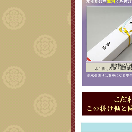
備考欄記入例
水引掛け希望『御新築
※水引飾りは変更になる場