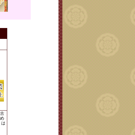
。
古
め
）は