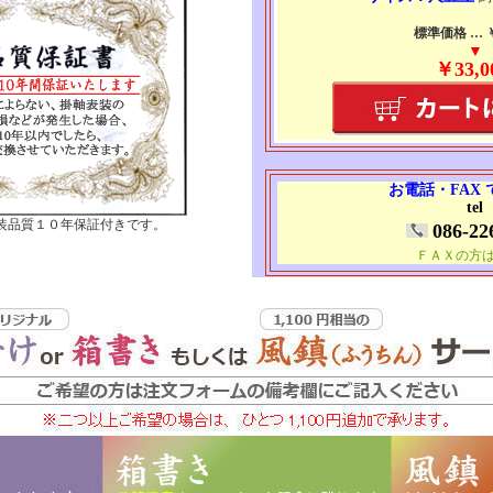
標準価格 … ￥5
▼
￥33,0
お電話・FAX
tel
装品質１０年保証付きです。
086-22
ＦＡＸの方