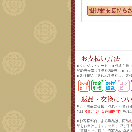
■ クレジットカード ■ 代金引換
8000円未満は手数料300円） ■ 
■ 銀行振込
（振込み手数料はお客
■ 万一商品に破損・汚れ・不良部
合は
お届けより１週間以内
であれ
■ お客様都合による返品は、商品
品をお受けします。送料、 及び手
（筆耕させて頂く一部商品の返品