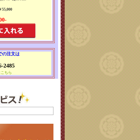
5,000
00-
 での注文は
6-2485
はこちら