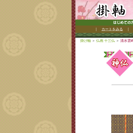
｜
カートをみる
掛け軸
＞
仏画 十三仏
＞
清水雲峰