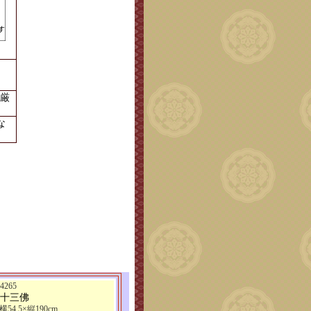
厳
な
265
 十三佛
横54.5×縦190cm