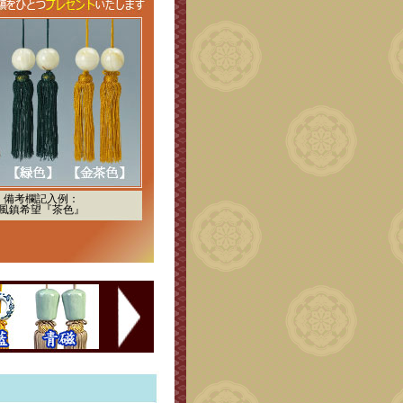
備考欄記入例：
風鎮希望『茶色』