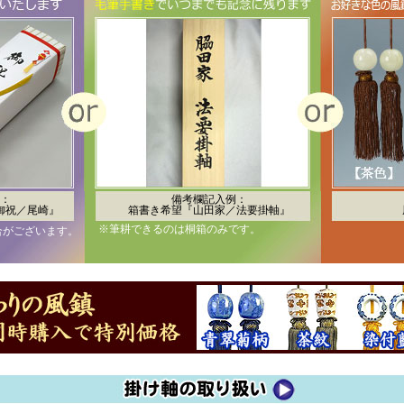
：
備考欄記入例：
御祝／尾崎』
箱書き希望『山田家／法要掛軸』
※筆耕できるのは桐箱のみです。
合がございます。