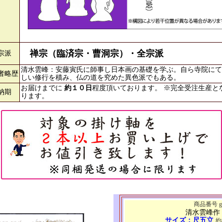
禅宗（臨済宗・曹洞宗）・全宗派
宗派
清水雲峰：安藤寅氏に師事し日本画の基礎を学ぶ。自ら寺院にて
者略歴
しい修行を積み、仏の道を究めた異色派でもある。
お届けまでに
約１０日
程度頂いております。 ※完全受注生産と
納期
ります。
商品番号 g4
清水雲峰作
サイズ：尺五立
約