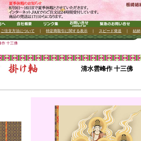
｜
ご注文方法について
｜
特定商取引に関する表示
｜
スピード発送
｜
結納
作 十三佛
清水雲峰作 十三佛