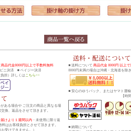
（
商品代金8000円以上で手数料無料
■ 送料について
商品代金 8000円 以上
コンビニ決済 ■ ペイジー決済
8000円未満の場合は沖縄・北海道を除き
様負担）詳しくは
こちら>>
■ 安心のゆうパック、またはヤマト運
【時間帯指
分がある場合や ご注文の商品と異なる場
ば交換、返品をさせて頂きます。
お届けより１週間以内
・未使用に限り返
数料はお客様負担とさせて頂きます。
■ 納期について
はお受けできません。）