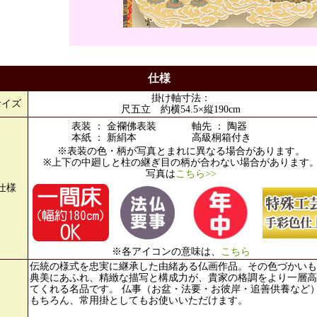
仕様
掛け軸寸法：
サイズ
尺五立 約横54.5×縦190cm
表装 ： 金襴佛表装
軸先 ： 陶器
本紙 ： 新絹本
高級桐箱付き
※表装の色・柄が写真とまれに異なる場合があります。
※上下の中廻しと柱の継ぎ目の柄が合わない場合があります
写真は
こちら>>
仕様
※各アイコンの意味は、
こちら
伝統の様式を忠実に継承した由緒ある仏画作品。その色づかいも
典美にあふれ、精緻な描写と構成力が、貴家の格調をより一層高
てくれる名品です。 仏事（お盆・法要・お彼岸・追善供養など
もちろん、常用掛としてもお使いいただけます。